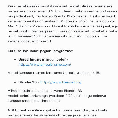
Kursuse läbimiseks kasutatava arvuti soovituslikeks tehnilisteks
näitajateks on vähemalt 8 GB muutmälu, neljatuumaline protsessor
ning videokaart, mis toetab DirectX 11 võimekust. Lisaks on vajalik
vähemalt operatsioonisüsteem Windows 7 64bitiline versioon või
Mac OS X 10.9.2 versioon. Unreal toimib ka nõrgema raali peal, aga
on sel juhul lihtsalt aeglasem. Lisaks on vaja arvuti kõvakettal vaba
ruumi vähemalt 10GB, et ära mahuks nii mängumootor kui ka
sellega loodavad projektid.
Kursusel kasutame järgmisi programme:
Unreal Engine mängumootor
-
https://www.unrealengine.com/
Antud kursuse raames kasutame Unreal'i versiooni 4.18.
Blender 3D
-
https://www.blender.org
Viimases kahes peatükis tutvume Blender 3D
modelleerimistarkvaraga (versioon 2.79), kuid kogu eelneva
kursuse saab läbida ilma selleta.
NB!
Unreal on mitme gigabaidi suurune rakendus, nii et selle
paigaldamiseks tasub varuda ohtralt aega ka väga hea