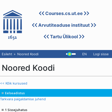
Courses.cs.ut.ee
Arvutiteaduse instituut
Tartu Ülikool
Esileht
Noored Koodi
EN
Logi sisse
Noored Koodi
<< Kõik kursused
Eelseadistus
Tarkvara paigaldamise juhend
1 Sissejuhatus