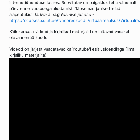
internetiühenduse juures. Soovitatav on paigaldus teha vähemalt
päev enne kursusega alustamist. Täpsemad juhised leiad
alapeatükist
Tarkvara paigaldamise juhend
-
https://courses.cs.ut.ee/t/nooredkoodi/Virtuaalreaalsus/Virtuaalr
Kõik kursuse videod ja kirjalikud materjalid on leitavad vasakul
oleva menüü kaudu.
Videod on järjest vaadatavad ka Youtube'i esitlusloendinga (ilma
kirjaliku materjalita):