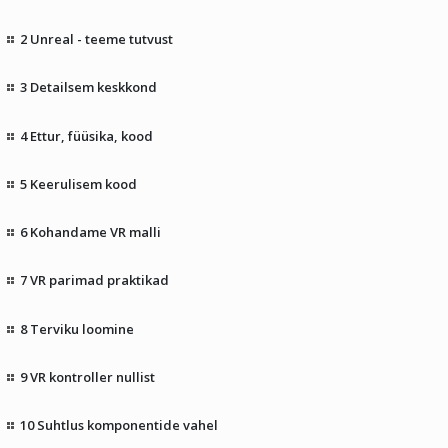
2 Unreal - teeme tutvust
3 Detailsem keskkond
4 Ettur, füüsika, kood
5 Keerulisem kood
6 Kohandame VR malli
7 VR parimad praktikad
8 Terviku loomine
9 VR kontroller nullist
10 Suhtlus komponentide vahel