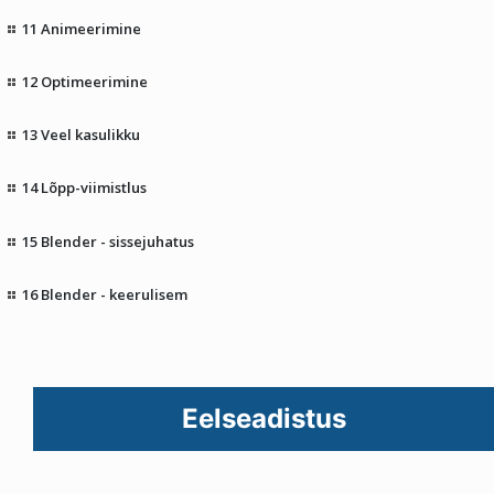
11 Animeerimine
12 Optimeerimine
13 Veel kasulikku
14 Lõpp-viimistlus
15 Blender - sissejuhatus
16 Blender - keerulisem
Eelseadistus