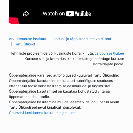
Arvutiteaduse instituut
Loodus- ja täppisteaduste valdkond
Tartu Ülikool
Tehniliste probleemide või küsimuste korral kirjuta:
cs.courses@ut.ee
Kursuse sisu ja korralduslike küsimustega pöörduge kursuse
korraldajate poole.
Õppematerjalide varalised autoriõigused kuuluvad Tartu Ülikoolile.
Õppematerjalide kasutamine on lubatud autoriõiguse seaduses
ettenähtud teose vaba kasutamise eesmärkidel ja tingimustel.
Õppematerjalide kasutamisel on kasutaja kohustatud viitama
õppematerjalide autorile.
Õppematerjalide kasutamine muudel eesmärkidel on lubatud ainult
Tartu Ülikooli eelneval kirjalikul nõusolekul.
Courses’i keskkonna kasutustingimused