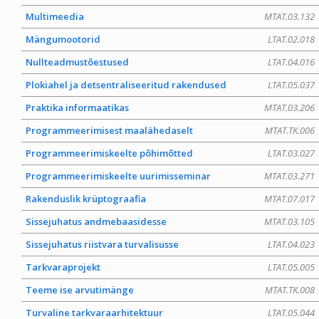
Multimeedia
MTAT.03.132
Mängumootorid
LTAT.02.018
Nullteadmustõestused
LTAT.04.016
Plokiahel ja detsentraliseeritud rakendused
LTAT.05.037
Praktika informaatikas
MTAT.03.206
Programmeerimisest maalähedaselt
MTAT.TK.006
Programmeerimiskeelte põhimõtted
LTAT.03.027
Programmeerimiskeelte uurimisseminar
MTAT.03.271
Rakenduslik krüptograafia
MTAT.07.017
Sissejuhatus andmebaasidesse
MTAT.03.105
Sissejuhatus riistvara turvalisusse
LTAT.04.023
Tarkvaraprojekt
LTAT.05.005
Teeme ise arvutimänge
MTAT.TK.008
Turvaline tarkvaraarhitektuur
LTAT.05.044