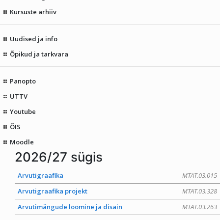
Kursuste arhiiv
Uudised ja info
Õpikud ja tarkvara
Panopto
UTTV
Youtube
ÕIS
Moodle
2026/27 sügis
Arvutigraafika
MTAT.03.015
Arvutigraafika projekt
MTAT.03.328
Arvutimängude loomine ja disain
MTAT.03.263