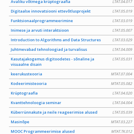
Avaliku võtmega krüptograafia
LTAT.04.017
Digitaalse innovatsiooni ettevõtlusprojekt
LTAT.05.019
Funktsionaalprogrammeerimine
LTAT.03.019
Inimese ja arvuti interaktsioon
LTAT.05.007
Introduction to Algorithms and Data Structures
LTAT.03.029
Juhtmevabad tehnoloogiad ja turvalisus
LTAT.04.009
Kasutajakogemus digitoodetes - sõnaline ja
LTAT.05.031
visuaalne disain
keerukusteooria
MTAT.07.004
Kodeerimisteooria
MTAT.05.082
Krüptograafia
LTAT.04.020
Kvanttehnoloogia seminar
LTAT.04.004
Küberrünnakute ja neile reageerimise alused
LTAT.05.039
Masinõpe
MTAT.03.227
MOOC Programmeerimise alused
MTAT.TK.012