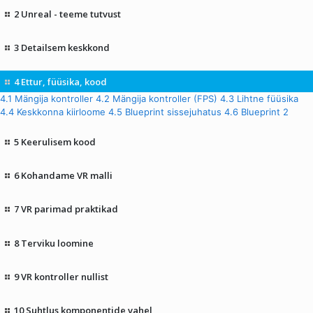
2 Unreal - teeme tutvust
3 Detailsem keskkond
4 Ettur, füüsika, kood
4.1 Mängija kontroller
4.2 Mängija kontroller (FPS)
4.3 Lihtne füüsika
4.4 Keskkonna kiirloome
4.5 Blueprint sissejuhatus
4.6 Blueprint 2
5 Keerulisem kood
6 Kohandame VR malli
7 VR parimad praktikad
8 Terviku loomine
9 VR kontroller nullist
10 Suhtlus komponentide vahel