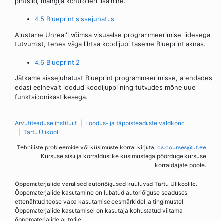
pintslid, mängija kontrolleri lisamine.
4.5 Blueprint sissejuhatus
Alustame Unreal'i võimsa visuaalse programmeerimise liidesega
tutvumist, tehes väga lihtsa koodijupi taseme Blueprint aknas.
4.6 Blueprint 2
Jätkame sissejuhatust Blueprint programmeerimisse, arendades
edasi eelnevalt loodud koodijuppi ning tutvudes mõne uue
funktsioonikastikesega.
Arvutiteaduse instituut
Loodus- ja täppisteaduste valdkond
Tartu Ülikool
Tehniliste probleemide või küsimuste korral kirjuta:
cs.courses@ut.ee
Kursuse sisu ja korralduslike küsimustega pöörduge kursuse
korraldajate poole.
Õppematerjalide varalised autoriõigused kuuluvad Tartu Ülikoolile.
Õppematerjalide kasutamine on lubatud autoriõiguse seaduses
ettenähtud teose vaba kasutamise eesmärkidel ja tingimustel.
Õppematerjalide kasutamisel on kasutaja kohustatud viitama
õppematerjalide autorile.