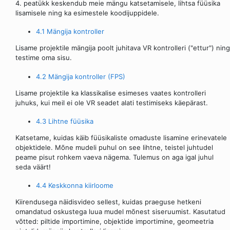
4. peatükk keskendub meie mängu katsetamisele, lihtsa füüsika
lisamisele ning ka esimestele koodijuppidele.
4.1 Mängija kontroller
Lisame projektile mängija poolt juhitava VR kontrolleri ("ettur") ning
testime oma sisu.
4.2 Mängija kontroller (FPS)
Lisame projektile ka klassikalise esimeses vaates kontrolleri
juhuks, kui meil ei ole VR seadet alati testimiseks käepärast.
4.3 Lihtne füüsika
Katsetame, kuidas käib füüsikaliste omaduste lisamine erinevatele
objektidele. Mõne mudeli puhul on see lihtne, teistel juhtudel
peame pisut rohkem vaeva nägema. Tulemus on aga igal juhul
seda väärt!
4.4 Keskkonna kiirloome
Kiirendusega näidisvideo sellest, kuidas praeguse hetkeni
omandatud oskustega luua mudel mõnest siseruumist. Kasutatud
võtted: piltide importimine, objektide importimine, geomeetria