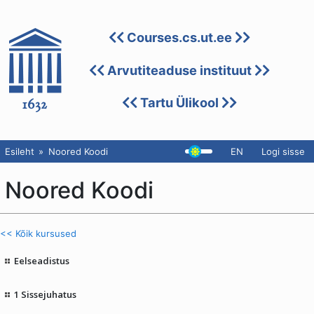
Courses.cs.ut.ee
Arvutiteaduse instituut
Tartu Ülikool
Esileht
Noored Koodi
EN
Logi sisse
Noored Koodi
<< Kõik kursused
Eelseadistus
1 Sissejuhatus