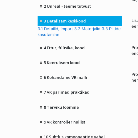
2 Unreal - teeme tutvust
Lis
3 Detailsem keskkond
eel
3.1 Detailid, import
3.2 Materjalid
3.3 Piltide
kasutamine
4 Ettur, füüsika, kood
Pro
end
5 Keerulisem kood
Pro
6 Kohandame VR malli
nen
7 VR parimad praktikad
8 Terviku loomine
9 VR kontroller nullist
10 Suhtlus komponentide vahel