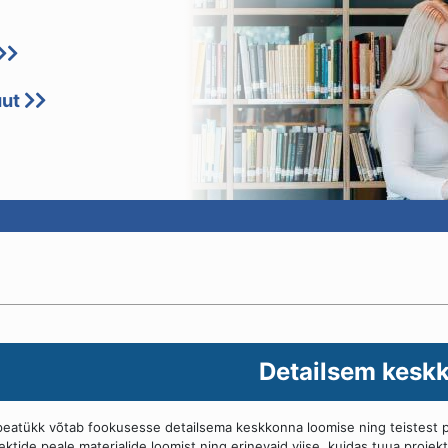
uut
Detailsem kesk
peatükk võtab fookusesse detailsema keskkonna loomise ning teistest p
ektide peale materjalide loomist ning erinevaid viise, kuidas tuua projekti