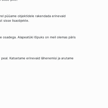
rel püüame objektidele rakendada erinevaid
t sisse lisaobjekte.
ate osadega. Alapeatüki lõpuks on meil olemas päris
i peal. Katsetame erinevaid lähenemisi ja arutame