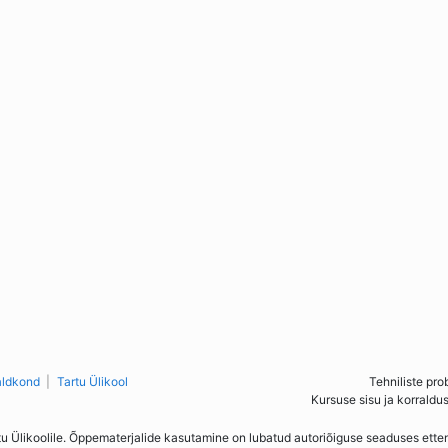
aldkond
Tartu Ülikool
Tehniliste pro
Kursuse sisu ja korraldu
tu Ülikoolile. Õppematerjalide kasutamine on lubatud autoriõiguse seaduses ett