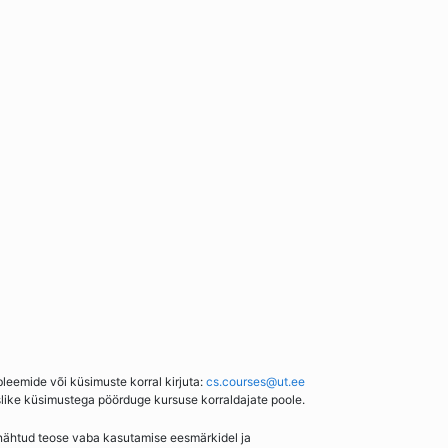
bleemide või küsimuste korral kirjuta:
cs.courses@ut.ee
slike küsimustega pöörduge kursuse korraldajate poole.
enähtud teose vaba kasutamise eesmärkidel ja