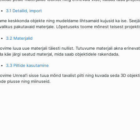
3.1 Detailid, import
ame keskkonda objekte ning mudeldame lihtsamaid kujusid ka ise. Seejä
valikus pakutavaid materjale. Lõpetuseks toome mõnest teisest projektis
3.2 Materjalid
ovime luua uue materjali täiesti nullist. Tutuvume materjali akna erinev
a käe järgi seatud materjal, mida saab objektidele rakendada.
3.3 Piltide kasutamine
ovime Unreal'i sisse tuua mõnd tavalist pilti ning kuvada seda 3D objekt
de plusse ning miinuseid.