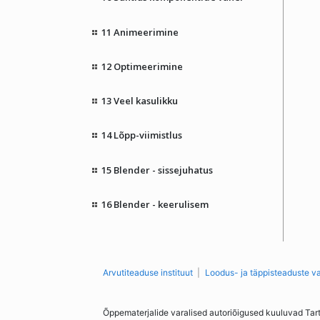
11 Animeerimine
12 Optimeerimine
13 Veel kasulikku
14 Lõpp-viimistlus
15 Blender - sissejuhatus
16 Blender - keerulisem
Arvutiteaduse instituut
Loodus- ja täppisteaduste v
Õppematerjalide varalised autoriõigused kuuluvad Tar