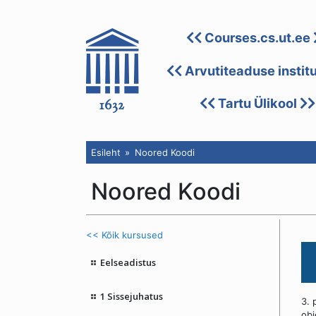
Courses.cs.ut.ee
Arvutiteaduse instit
Tartu Ülikool
Esileht
Noored Koodi
Noored Koodi
<< Kõik kursused
Eelseadistus
1 Sissejuhatus
3. 
obj