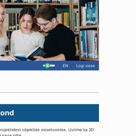
EN
Logi sisse
kond
rojektidest objektide sissetoomise. Uurime ka 3D
 sisse pilte.