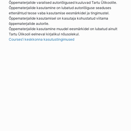
Õppematerjalide varalised autoriõigused kuuluvad Tartu Ülikoolile.
Õppematerjalide kasutamine on lubatud autoriõiguse seaduses
ettenähtud teose vaba kasutamise eesmärkidel ja tingimustel.
Õppematerjalide kasutamisel on kasutaja kohustatud viitama
õppematerjalide autorile.
Õppematerjalide kasutamine muudel eesmärkidel on lubatud ainult
Tartu Ülikooli eelneval kirjalikul nõusolekul.
Courses’i keskkonna kasutustingimused