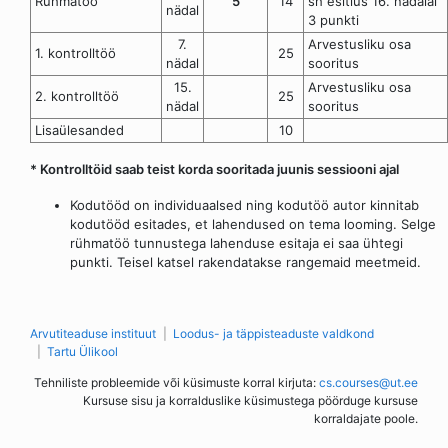
Rühmatöö
5
14
sh esitlus 16. nädalal
nädal
3 punkti
7.
Arvestusliku osa
1. kontrolltöö
25
nädal
sooritus
15.
Arvestusliku osa
2. kontrolltöö
25
nädal
sooritus
Lisaülesanded
10
* Kontrolltöid saab teist korda sooritada juunis sessiooni ajal
Kodutööd on individuaalsed ning kodutöö autor kinnitab
kodutööd esitades, et lahendused on tema looming. Selge
rühmatöö tunnustega lahenduse esitaja ei saa ühtegi
punkti. Teisel katsel rakendatakse rangemaid meetmeid.
Arvutiteaduse instituut
Loodus- ja täppisteaduste valdkond
Tartu Ülikool
Tehniliste probleemide või küsimuste korral kirjuta:
cs.courses@ut.ee
Kursuse sisu ja korralduslike küsimustega pöörduge kursuse
korraldajate poole.