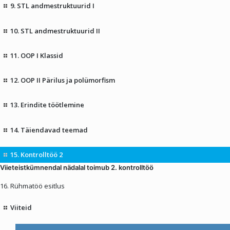
9. STL andmestruktuurid I
10. STL andmestruktuurid II
11. OOP I Klassid
12. OOP II Pärilus ja polümorfism
13. Erindite töötlemine
14. Täiendavad teemad
15. Kontrolltöö 2
Viieteistkümnendal nädalal toimub 2. kontrolltöö
16. Rühmatöö esitlus
Viiteid