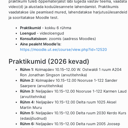
praktikumi tuleb õppematerjalist läbi lugeda vastav teema, vaadata
video(d) ja alustada koduülesannete lahendamist. Praktikumis
vaadatakse üle peamised mured, lahendatakse harjutusülesandeid
ja sooritatakse Moodle test.
Praktikumid
- kokku 6 rühma
Loengud
- videoloengud
Konsultatsioon
: zoomis (aadress Moodles)
Aine pealeht Moodle'is
:
https://moodle.ut.ee/course/view.php?id=12520
Praktikumid (2026 kevad)
Rühm 1:
Kolmapäev 10.15–12.00 W. Ostwaldi 1 ruum A204
Ron Jonathan Singson (arvutitehnika)
Rühm 2:
Kolmapäev 10.15–12.00 Nooruse 1-122 Sander
Saarpere (arvutitehnika)
Rühm 3:
Neljapäev 10.15–12.00 Nooruse 1-122 Karmen Laud
(arvutitehnika)
Rühm 4:
Neljapäev 10.15–12.00 Delta ruum 1025 Aksel
Martin Muru
Rühm 5:
Neljapäev 10.15–12.00 Delta ruum 2030 Kerdo Kurs
(edasijõudnud)
Rühm 6:
Neljapäev 10.15–12.00 Delta ruum 2005 Joosep