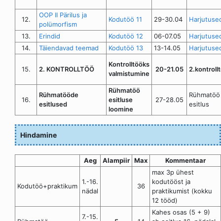
OOP II Pärilus ja
12.
Kodutöö 11
29-30.04
Harjutuse
polümorfism
13.
Erindid
Kodutöö 12
06-07.05
Harjutuse
14.
Täiendavad teemad
Kodutöö 13
13-14.05
Harjutuse
Kontrolltööks
15.
2. KONTROLLTÖÖ
20-21.05
2.kontroll
valmistumine
Rühmatöö
Rühmatööde
Rühmatöö
16.
esitluse
27-28.05
esitlused
esitlus
loomine
Hindamine
Aeg
Alampiir
Max
Kommentaar
max 3p ühest
1.-16.
kodutööst ja
Kodutöö+praktikum
36
nädal
praktikumist (kokku
12 tööd)
Kahes osas (5 + 9)
7.-15.