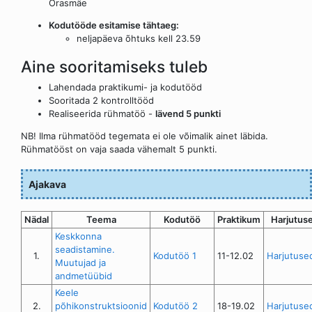
Orasmäe
Kodutööde esitamise tähtaeg:
neljapäeva õhtuks kell 23.59
Aine sooritamiseks tuleb
Lahendada praktikumi- ja kodutööd
Sooritada 2 kontrolltööd
Realiseerida rühmatöö -
lävend 5 punkti
NB! Ilma rühmatööd tegemata ei ole võimalik ainet läbida.
Rühmatööst on vaja saada vähemalt 5 punkti.
Ajakava
Nädal
Teema
Kodutöö
Praktikum
Harjutus
Keskkonna
seadistamine.
1.
Kodutöö 1
11-12.02
Harjutuse
Muutujad ja
andmetüübid
Keele
2.
põhikonstruktsioonid
Kodutöö 2
18-19.02
Harjutuse