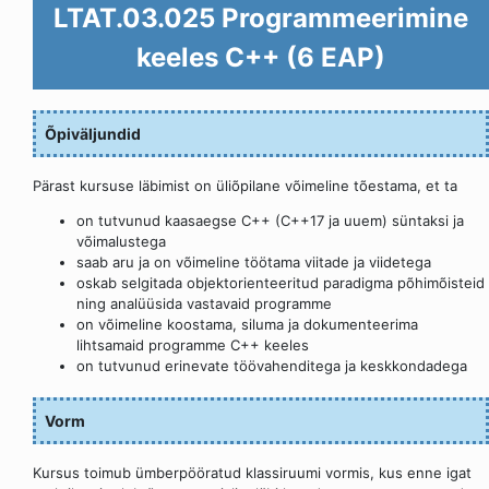
LTAT.03.025 Programmeerimine
keeles C++ (6 EAP)
Õpiväljundid
Pärast kursuse läbimist on üliõpilane võimeline tõestama, et ta
on tutvunud kaasaegse C++ (C++17 ja uuem) süntaksi ja
võimalustega
saab aru ja on võimeline töötama viitade ja viidetega
oskab selgitada objektorienteeritud paradigma põhimõisteid
ning analüüsida vastavaid programme
on võimeline koostama, siluma ja dokumenteerima
lihtsamaid programme C++ keeles
on tutvunud erinevate töövahenditega ja keskkondadega
Vorm
Kursus toimub ümberpööratud klassiruumi vormis, kus enne igat