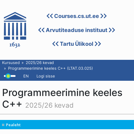
Courses.cs.ut.ee
Arvutiteaduse instituut
Tartu Ülikool
Kursused
2025/26 kevad
Programmeerimine keeles C++ (LTAT.03.025)
EN
Logi sisse
Programmeerimine keeles
C++
2025/26 kevad
Pealeht