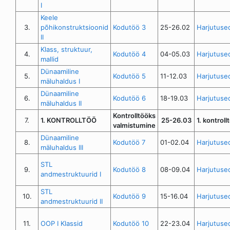
I
Keele
3.
põhikonstruktsioonid
Kodutöö 3
25-26.02
Harjutuse
II
Klass, struktuur,
4.
Kodutöö 4
04-05.03
Harjutuse
mallid
Dünaamiline
5.
Kodutöö 5
11-12.03
Harjutuse
mäluhaldus I
Dünaamiline
6.
Kodutöö 6
18-19.03
Harjutuse
mäluhaldus II
Kontrolltööks
7.
1. KONTROLLTÖÖ
25-26.03
1. kontroll
valmistumine
Dünaamiline
8.
Kodutöö 7
01-02.04
Harjutuse
mäluhaldus III
STL
9.
Kodutöö 8
08-09.04
Harjutuse
andmestruktuurid I
STL
10.
Kodutöö 9
15-16.04
Harjutuse
andmestruktuurid II
11.
OOP I Klassid
Kodutöö 10
22-23.04
Harjutuse