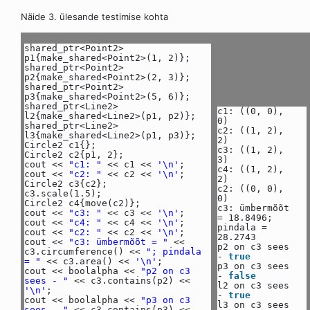
Näide 3. ülesande testimise kohta
shared_ptr<Point2>
p1{make_shared<Point2>(1, 2)};
shared_ptr<Point2>
p2{make_shared<Point2>(2, 3)};
shared_ptr<Point2>
p3{make_shared<Point2>(5, 6)};
shared_ptr<Line2>
c1: ((0, 0),
l2{make_shared<Line2>(p1, p2)};
0)
shared_ptr<Line2>
c2: ((1, 2),
l3{make_shared<Line2>(p1, p3)};
2)
Circle2 c1{};
c3: ((1, 2),
Circle2 c2{p1, 2};
3)
cout <<
"c1: "
<< c1 <<
'\n'
;
c4: ((1, 2),
cout <<
"c2: "
<< c2 <<
'\n'
;
2)
Circle2 c3{c2};
c2: ((0, 0),
c3.scale(1.5);
0)
Circle2 c4{move(c2)};
c3: ümbermõõt
cout <<
"c3: "
<< c3 <<
'\n'
;
= 18.8496;
cout <<
"c4: "
<< c4 <<
'\n'
;
pindala =
cout <<
"c2: "
<< c2 <<
'\n'
;
28.2743
cout <<
"c3: ümbermõõt = "
<<
p2 on c3 sees
c3.circumference() <<
"; pindala
-
true
= "
<< c3.area() <<
'\n'
;
p3 on c3 sees
cout << boolalpha <<
"p2 on c3
-
false
sees - "
<< c3.contains(p2) <<
l2 on c3 sees
'\n'
;
-
true
cout << boolalpha <<
"p3 on c3
l3 on c3 sees
sees - "
<< c3.contains(p3) <<