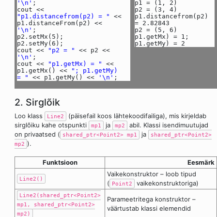
'\n'
;
p1 = (1, 2)
cout <<
p2 = (3, 4)
"p1.distancefrom(p2) = "
<<
p1.distancefrom(p2)
p1.distanceFrom(p2) <<
= 2.82843
'\n'
;
p2 = (5, 6)
p2.setMx(5);
p1.getMx) = 1;
p2.setMy(6);
p1.getMy) = 2
cout <<
"p2 = "
<< p2 <<
'\n'
;
cout <<
"p1.getMx) = "
<<
p1.getMx() <<
"; p1.getMy)
= "
<< p1.getMy() <<
'\n'
;
2. Sirglõik
Loo klass
(päisefail koos lähtekoodifailiga), mis kirjeldab
Line2
sirglõiku kahe otspunkti
ja
abil. Klassi isendimuutujad
mp1
mp2
on privaatsed (
ja
shared_ptr<Point2> mp1
shared_ptr<Point2>
).
mp2
Funktsioon
Eesmärk
Vaikekonstruktor – loob tipud
Line2()
(
vaikekonstruktoriga)
Point2
Line2(shared_ptr<Point2>
Parameetritega konstruktor –
mp1, shared_ptr<Point2>
väärtustab klassi elemendid
mp2)