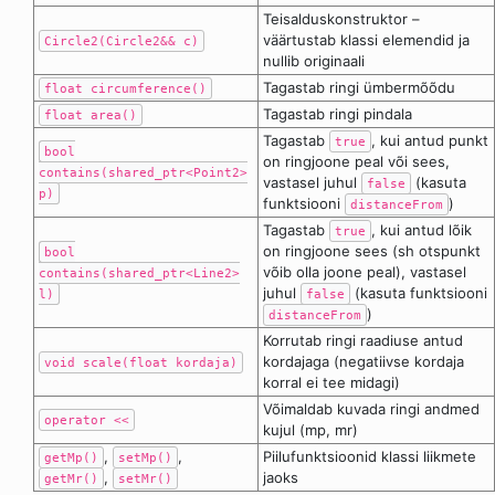
Teisalduskonstruktor –
väärtustab klassi elemendid ja
Circle2(Circle2&& c)
nullib originaali
Tagastab ringi ümbermõõdu
float circumference()
Tagastab ringi pindala
float area()
Tagastab
, kui antud punkt
true
bool
on ringjoone peal või sees,
contains(shared_ptr<Point2>
vastasel juhul
(kasuta
false
p)
funktsiooni
)
distanceFrom
Tagastab
, kui antud lõik
true
on ringjoone sees (sh otspunkt
bool
võib olla joone peal), vastasel
contains(shared_ptr<Line2>
juhul
(kasuta funktsiooni
l)
false
)
distanceFrom
Korrutab ringi raadiuse antud
kordajaga (negatiivse kordaja
void scale(float kordaja)
korral ei tee midagi)
Võimaldab kuvada ringi andmed
operator <<
kujul (mp, mr)
,
,
Piilufunktsioonid klassi liikmete
getMp()
setMp()
,
jaoks
getMr()
setMr()