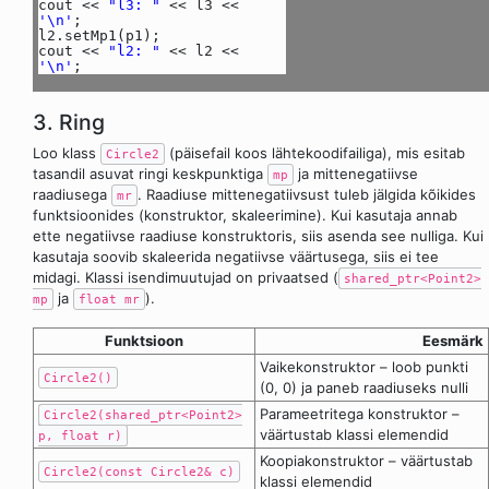
cout <<
"l3: "
<< l3 <<
'\n'
;
l2.setMp1(p1);
cout <<
"l2: "
<< l2 <<
'\n'
;
3. Ring
Loo klass
(päisefail koos lähtekoodifailiga), mis esitab
Circle2
tasandil asuvat ringi keskpunktiga
ja mittenegatiivse
mp
raadiusega
. Raadiuse mittenegatiivsust tuleb jälgida kõikides
mr
funktsioonides (konstruktor, skaleerimine). Kui kasutaja annab
ette negatiivse raadiuse konstruktoris, siis asenda see nulliga. Kui
kasutaja soovib skaleerida negatiivse väärtusega, siis ei tee
midagi. Klassi isendimuutujad on privaatsed (
shared_ptr<Point2>
ja
).
mp
float mr
Funktsioon
Eesmärk
Vaikekonstruktor – loob punkti
Circle2()
(0, 0) ja paneb raadiuseks nulli
Parameetritega konstruktor –
Circle2(shared_ptr<Point2>
väärtustab klassi elemendid
p, float r)
Koopiakonstruktor – väärtustab
Circle2(const Circle2& c)
klassi elemendid