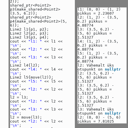
2)};
shared_ptr<Point2>
p3{make_shared<Point2>
l1: (0, 0) - (1, 2)
(3.5, 6.2)};
pikkus = 2.23607
shared_ptr<Point2>
l2: (1, 2) - (3.5,
p4{make_shared<Point2>(5,
6.2) pikkus =
6)};
4.88774
Line2 l1{p1, p2};
l3: (3.5, 6.2) -
Line2 l2{p2, p3};
(5, 6) pikkus =
Line2 l3{p3, p4};
1.51327
cout <<
"l1: "
<< l1 <<
l4: (1, 2) - (3.5,
'\n'
;
6.2) pikkus =
cout <<
"l2: "
<< l2 <<
4.88774
'\n'
;
l5: (1, 2) - (3.5,
cout <<
"l3: "
<< l3 <<
6.2) pikkus =
'\n'
;
4.88774
Line2 l4{l2};
l2: Vähemalt üks
cout <<
"l4: "
<< l4 <<
otspunkt on
nullptr
'\n'
;
l2: (3.5, 6.2) -
Line2 l5{move(l2)};
(5, 6) pikkus =
cout <<
"l5: "
<< l5 <<
1.51327
'\n'
;
l3: (3.5, 6.2) -
cout <<
"l2: "
<< l2 <<
(5, 6) pikkus =
'\n'
;
1.51327
l2 = l3;
l2: (3.5, 6.2) -
cout <<
"l2: "
<< l2 <<
(5, 6) pikkus =
'\n'
;
1.51327
cout <<
"l3: "
<< l3 <<
l3: Vähemalt üks
'\n'
;
otspunkt on
nullptr
l2 = move(l3);
l2: (0, 0) - (5, 6)
cout <<
"l2: "
<< l2 <<
pikkus = 7.81025
'\n'
;