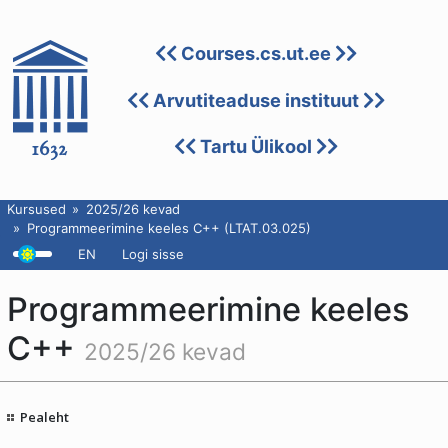
Courses.cs.ut.ee
Arvutiteaduse instituut
Tartu Ülikool
Kursused
2025/26 kevad
Programmeerimine keeles C++ (LTAT.03.025)
EN
Logi sisse
Programmeerimine keeles
C++
2025/26 kevad
Pealeht