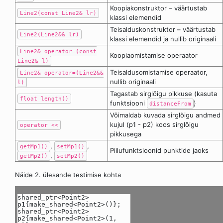
Koopiakonstruktor – väärtustab
Line2(const Line2& lr)
klassi elemendid
Teisalduskonstruktor – väärtustab
Line2(Line2&& lr)
klassi elemendid ja nullib originaali
Line2& operator=(const
Koopiaomistamise operaator
Line2& l)
Teisaldusomistamise operaator,
Line2& operator=(Line2&&
nullib originaali
l)
Tagastab sirglõigu pikkuse (kasuta
float length()
funktsiooni
)
distanceFrom
Võimaldab kuvada sirglõigu andmed
kujul (p1 - p2) koos sirglõigu
operator <<
pikkusega
,
,
getMp1()
setMp1()
Piilufunktsioonid punktide jaoks
,
getMp2()
setMp2()
Näide 2. ülesande testimise kohta
shared_ptr<Point2>
p1{make_shared<Point2>()};
shared_ptr<Point2>
p2{make_shared<Point2>(1,