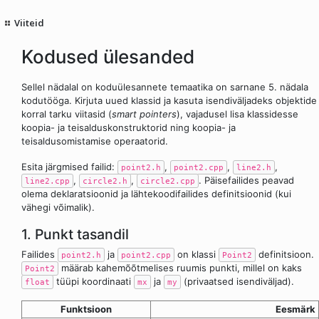
Viiteid
Kodused ülesanded
Sellel nädalal on koduülesannete temaatika on sarnane 5. nädala
kodutööga. Kirjuta uued klassid ja kasuta isendiväljadeks objektide
korral tarku viitasid (
smart pointers
), vajadusel lisa klassidesse
koopia- ja teisalduskonstruktorid ning koopia- ja
teisaldusomistamise operaatorid.
Esita järgmised failid:
,
,
,
point2.h
point2.cpp
line2.h
,
,
. Päisefailides peavad
line2.cpp
circle2.h
circle2.cpp
olema deklaratsioonid ja lähtekoodifailides definitsioonid (kui
vähegi võimalik).
1. Punkt tasandil
Failides
ja
on klassi
definitsioon.
point2.h
point2.cpp
Point2
määrab kahemõõtmelises ruumis punkti, millel on kaks
Point2
tüüpi koordinaati
ja
(privaatsed isendiväljad).
float
mx
my
Funktsioon
Eesmärk