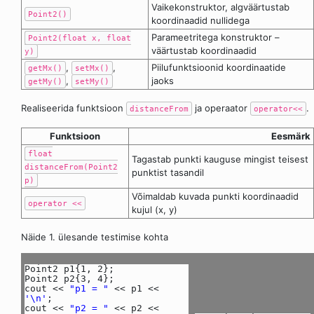
Vaikekonstruktor, algväärtustab
Point2()
koordinaadid nullidega
Parameetritega konstruktor –
Point2(float x, float
väärtustab koordinaadid
y)
,
,
Piilufunktsioonid koordinaatide
getMx()
setMx()
,
jaoks
getMy()
setMy()
Realiseerida funktsioon
ja operaator
.
distanceFrom
operator<<
Funktsioon
Eesmärk
float
Tagastab punkti kauguse mingist teisest
distanceFrom(Point2
punktist tasandil
p)
Võimaldab kuvada punkti koordinaadid
operator <<
kujul (x, y)
Näide 1. ülesande testimise kohta
Point2 p1{1, 2};
Point2 p2{3, 4};
cout <<
"p1 = "
<< p1 <<
'\n'
;
cout <<
"p2 = "
<< p2 <<