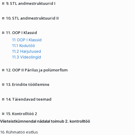
9. STL andmestruktuurid I
10. STL andmestruktuurid II
11. OOP I Klassid
11 OOP I Klassid
11.1 Kodutöö
11.2 Harjutused
11.3 Videolingid
12. OOP II Pärilus ja polümorfism
13. Erindite töötlemine
14. Täiendavad teemad
15. Kontrolltöö 2
Viieteistkümnendal nädalal toimub 2. kontrolltöö
16. Rühmatöö esitlus