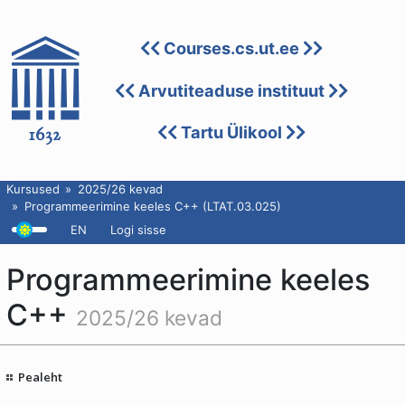
Courses.cs.ut.ee
Arvutiteaduse instituut
Tartu Ülikool
Kursused
2025/26 kevad
Programmeerimine keeles C++ (LTAT.03.025)
EN
Logi sisse
Programmeerimine keeles
C++
2025/26 kevad
Pealeht