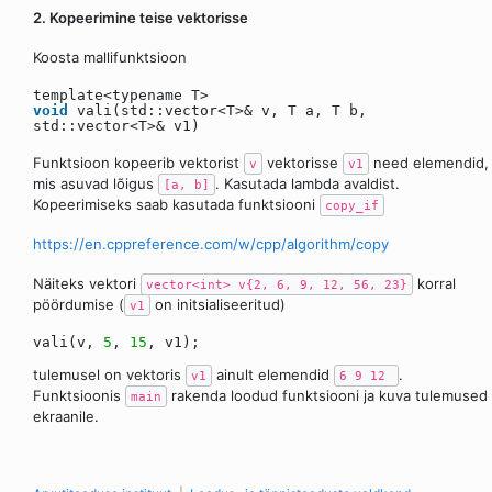
2. Kopeerimine teise vektorisse
Koosta mallifunktsioon
template<typename T>
void
vali(std::vector<T>& v, T a, T b,
std::vector<T>& v1)
Funktsioon kopeerib vektorist
vektorisse
need elemendid,
v
v1
mis asuvad lõigus
. Kasutada lambda avaldist.
[a, b]
Kopeerimiseks saab kasutada funktsiooni
copy_if
https://en.cppreference.com/w/cpp/algorithm/copy
Näiteks vektori
korral
vector<int> v{2, 6, 9, 12, 56, 23}
pöördumise (
on initsialiseeritud)
v1
vali(v,
5
,
15
, v1);
tulemusel on vektoris
ainult elemendid
.
v1
6 9 12
Funktsioonis
rakenda loodud funktsiooni ja kuva tulemused
main
ekraanile.