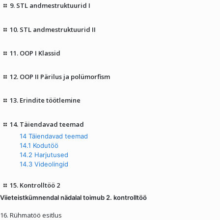
9. STL andmestruktuurid I
10. STL andmestruktuurid II
11. OOP I Klassid
12. OOP II Pärilus ja polümorfism
13. Erindite töötlemine
14. Täiendavad teemad
14 Täiendavad teemad
14.1 Kodutöö
14.2 Harjutused
14.3 Videolingid
15. Kontrolltöö 2
Viieteistkümnendal nädalal toimub 2. kontrolltöö
16. Rühmatöö esitlus