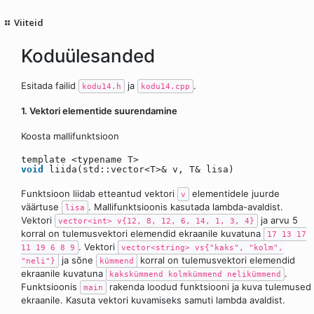
Viiteid
Koduülesanded
Esitada failid
ja
.
kodu14.h
kodu14.cpp
1. Vektori elementide suurendamine
Koosta mallifunktsioon
template <typename T>
void
liida(std::vector<T>& v, T& lisa)
Funktsioon liidab etteantud vektori
elementidele juurde
v
väärtuse
. Mallifunktsioonis kasutada lambda-avaldist.
lisa
Vektori
ja arvu 5
vector<int> v{12, 8, 12, 6, 14, 1, 3, 4}
korral on tulemusvektori elemendid ekraanile kuvatuna
17 13 17
. Vektori
11 19 6 8 9
vector<string> vs{"kaks", "kolm",
ja sõne
korral on tulemusvektori elemendid
"neli"}
kümmend
ekraanile kuvatuna
.
kakskümmend kolmkümmend nelikümmend
Funktsioonis
rakenda loodud funktsiooni ja kuva tulemused
main
ekraanile. Kasuta vektori kuvamiseks samuti lambda avaldist.