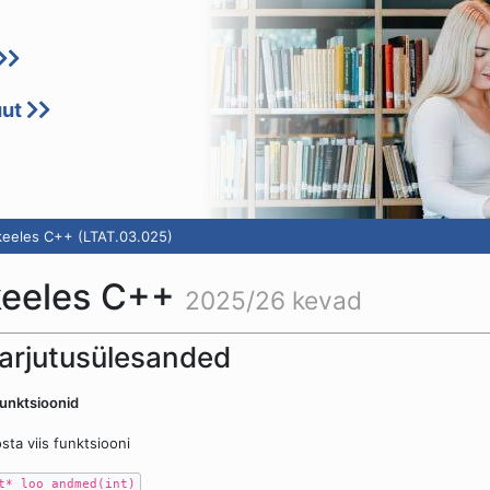
uut
eeles C++ (LTAT.03.025)
keeles C++
2025/26 kevad
arjutusülesanded
Funktsioonid
sta viis funktsiooni
t* loo_andmed(int)