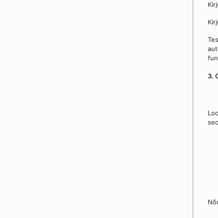
Kir
Kir
Tes
aut
fun
3. 
Loo
seo
Nõu