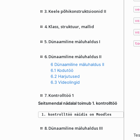
ve
3. Keele põhikonstruktsioonid II
vo
4. Klass, struktuur, mallid
vo
5. Dünaamiline mäluhaldus I
to
6. Dünaamiline mäluhaldus II
6 Dünaamiline mäluhaldus II
6.1 Kodutöö
6.2 Harjutused
6.3 Videolingid
7. Kontrolltöö 1
Seitsmendal nädalal toimub 1. kontrolltöö
1. kontrolltöö näidis on Moodles
8. Dünaamiline mäluhaldus III
Tes