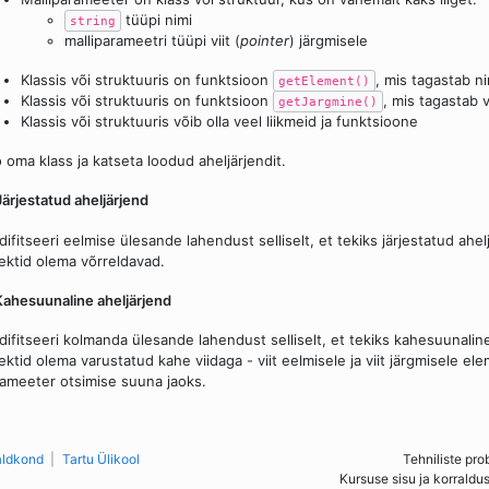
tüüpi nimi
string
malliparameetri tüüpi viit (
pointer
) järgmisele
Klassis või struktuuris on funktsioon
, mis tagastab n
getElement()
Klassis või struktuuris on funktsioon
, mis tagastab v
getJargmine()
Klassis või struktuuris võib olla veel liikmeid ja funktsioone
 oma klass ja katseta loodud aheljärjendit.
Järjestatud aheljärjend
ifitseeri eelmise ülesande lahendust selliselt, et tekiks järjestatud ahelj
ektid olema võrreldavad.
Kahesuunaline aheljärjend
ifitseeri kolmanda ülesande lahendust selliselt, et tekiks kahesuunaline 
ektid olema varustatud kahe viidaga - viit eelmisele ja viit järgmisele el
ameeter otsimise suuna jaoks.
aldkond
Tartu Ülikool
Tehniliste pro
Kursuse sisu ja korraldu