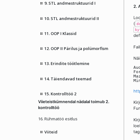
9. STL andmestruktuurid I
2. 
Loo
10. STL andmestruktuurid II
(
d
ky
11. OOP I Klassid
def
Fai
12. OOP II Pärilus ja polümorfism
Näi
13. Erindite töötlemine
Au
Fo
Ma
14. Täiendavad teemad
Mi
htt
15. Kontrolltöö 2
Viieteistkümnendal nädalal toimub 2.
Kir
kontrolltöö
Fun
16. Rühmatöö esitlus
Kir
loe
Viiteid
tag