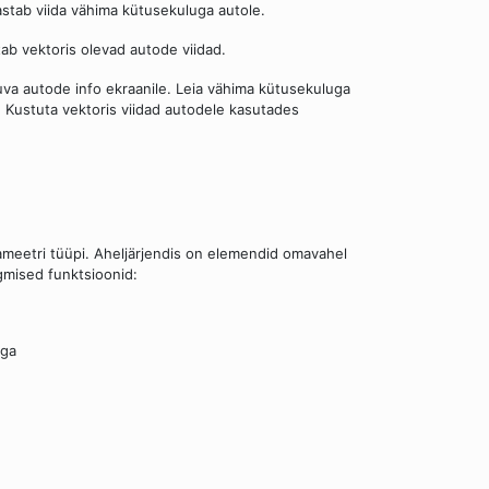
astab viida vähima kütusekuluga autole.
tab vektoris olevad autode viidad.
uva autode info ekraanile. Leia vähima kütusekuluga
e. Kustuta vektoris viidad autodele kasutades
arameetri tüüpi. Aheljärjendis on elemendid omavahel
rgmised funktsioonid:
ega