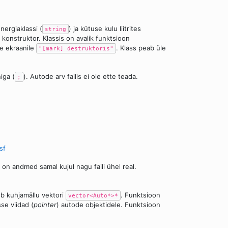
energiaklassi (
) ja kütuse kulu liitrites
string
konstruktor. Klassis on avalik funktsioon
se ekraanile
. Klass peab üle
"[mark] destruktoris"
iga (
). Autode arv failis ei ole ette teada.
;
sf
s on andmed samal kujul nagu faili ühel real.
ob kuhjamällu vektori
. Funktsioon
vector<Auto*>*
se viidad (
pointer
) autode objektidele. Funktsioon