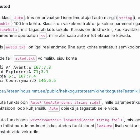
Autod
 klass
, kus on privaatsed isendimuutujad auto margi (
), 
Auto
string
) 100 km kohta. Klassis on vaikekonstruktor ja kolme parameetriga 
ouble
, mis tagastab kütusekulu. Klassis on destruktor, kus kuvatak
tusekulu
ineerima operaatori
, mille abil saab auto infot ekraanile kuvada.
<<
lis
on igal real andmed ühe auto kohta eraldatult semikoolon
autod.txt
de faili
võimaliku sisu kohta
autod.txt
di A4 Avant;E
167
;
7.3
rd Explorer;A
71
;
3.1
zda
6
;E
167
;
7.4
ni Countryman;D
146
;
6.5
ps://eteenindus.mnt.ee/public/heitkogusteteatmik/heitkogusteTeatmik.j
juta funktsioon
, mille parameetrik
Auto* looAuto(const string rida)
ktsioon loob kuhjamällu
objekti ja tagastab selle viida.
Auto
juta funktsioon
, mis lo
vector<Auto*>* loeAutod(const string fail)
b failist autode andmed ja kasutades funktsiooni
lisab vektoris
looAuto
astab viida vektorile.