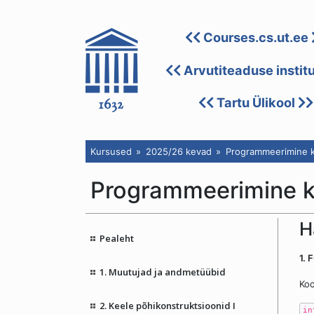
Courses.cs.ut.ee
Arvutiteaduse instit
Tartu Ülikool
Kursused
2025/26 kevad
Programmeerimine k
Programmeerimine 
H
Pealeht
1. 
1. Muutujad ja andmetüübid
Koo
2. Keele põhikonstruktsioonid I
in