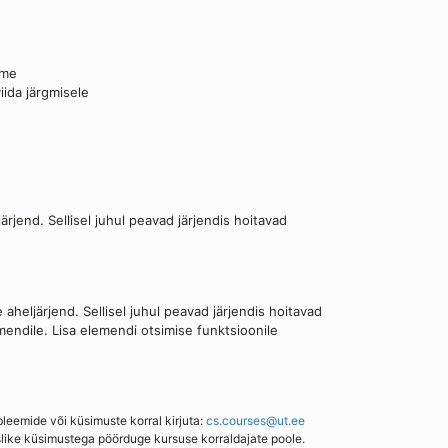
ime
iida järgmisele
ärjend. Sellisel juhul peavad järjendis hoitavad
aheljärjend. Sellisel juhul peavad järjendis hoitavad
emendile. Lisa elemendi otsimise funktsioonile
bleemide või küsimuste korral kirjuta:
cs.courses@ut.ee
slike küsimustega pöörduge kursuse korraldajate poole.