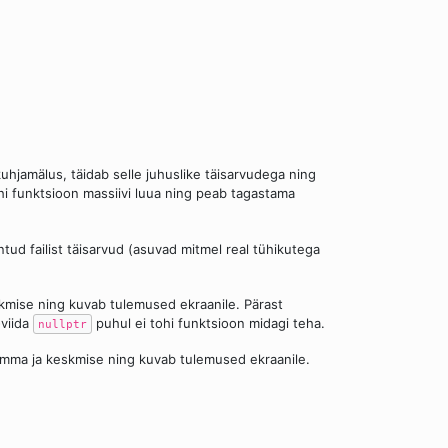
uhjamälus, täidab selle juhuslike täisarvudega ning
ohi funktsioon massiivi luua ning peab tagastama
tud failist täisarvud (asuvad mitmel real tühikutega
kmise ning kuvab tulemused ekraanile. Pärast
viida
puhul ei tohi funktsioon midagi teha.
nullptr
mma ja keskmise ning kuvab tulemused ekraanile.