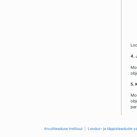
Loo
4. 
Mod
obj
5. 
Mod
obj
par
Arvutiteaduse instituut
Loodus- ja täppisteaduste v