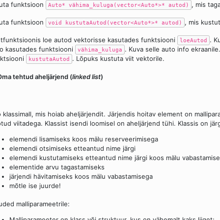
juta funktsioon
, mis tag
Auto* vähima_kuluga(vector<Auto*>* autod)
juta funktsioon
, mis kustu
void kustutaAutod(vector<Auto*>* autod)
tfunktsioonis loe autod vektorisse kasutades funktsiooni
. K
loeAutod
o kasutades funktsiooni
. Kuva selle auto info ekraanil
vähima_kuluga
ktsiooni
. Lõpuks kustuta viit vektorile.
kustutaAutod
Oma tehtud aheljärjend (
linked list
)
 klassimall, mis hoiab aheljärjendit. Järjendis hoitav element on mallip
tud viitadega. Klassist isendi loomisel on aheljärjend tühi. Klassis on jä
elemendi lisamiseks koos mälu reserveerimisega
elemendi otsimiseks etteantud nime järgi
elemendi kustutamiseks etteantud nime järgi koos mälu vabastamis
elementide arvu tagastamiseks
järjendi hävitamiseks koos mälu vabastamisega
mõtle ise juurde!
ded malliparameetrile:
Malliparameeter on klass või struktuur, kus on vähemalt kaks liiget: