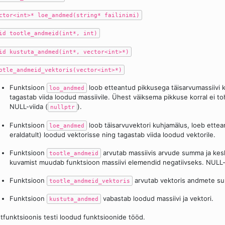
ctor<int>* loe_andmed(string* failinimi)
id tootle_andmeid(int*, int)
id kustuta_andmed(int*, vector<int>*)
otle_andmeid_vektoris(vector<int>*)
Funktsioon
loob etteantud pikkusega täisarvumassiivi k
loo_andmed
tagastab viida loodud massiivile. Ühest väiksema pikkuse korral ei t
NULL-viida (
).
nullptr
Funktsioon
loob täisarvuvektori kuhjamälus, loeb ettean
loe_andmed
eraldatult) loodud vektorisse ning tagastab viida loodud vektorile.
Funktsioon
arvutab massiivis arvude summa ja kes
tootle_andmeid
kuvamist muudab funktsioon massiivi elemendid negatiivseks. NULL-
Funktsioon
arvutab vektoris andmete su
tootle_andmeid_vektoris
Funktsioon
vabastab loodud massiivi ja vektori.
kustuta_andmed
tfunktsioonis testi loodud funktsioonide tööd.