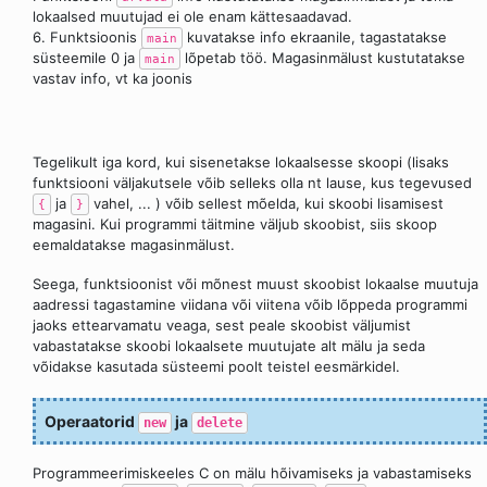
lokaalsed muutujad ei ole enam kättesaadavad.
6. Funktsioonis
kuvatakse info ekraanile, tagastatakse
main
süsteemile 0 ja
lõpetab töö. Magasinmälust kustutatakse
main
vastav info, vt ka joonis
Tegelikult iga kord, kui sisenetakse lokaalsesse skoopi (lisaks
funktsiooni väljakutsele võib selleks olla nt lause, kus tegevused
ja
vahel, ... ) võib sellest mõelda, kui skoobi lisamisest
{
}
magasini. Kui programmi täitmine väljub skoobist, siis skoop
eemaldatakse magasinmälust.
Seega, funktsioonist või mõnest muust skoobist lokaalse muutuja
aadressi tagastamine viidana või viitena võib lõppeda programmi
jaoks ettearvamatu veaga, sest peale skoobist väljumist
vabastatakse skoobi lokaalsete muutujate alt mälu ja seda
võidakse kasutada süsteemi poolt teistel eesmärkidel.
Operaatorid
ja
new
delete
Programmeerimiskeeles C on mälu hõivamiseks ja vabastamiseks