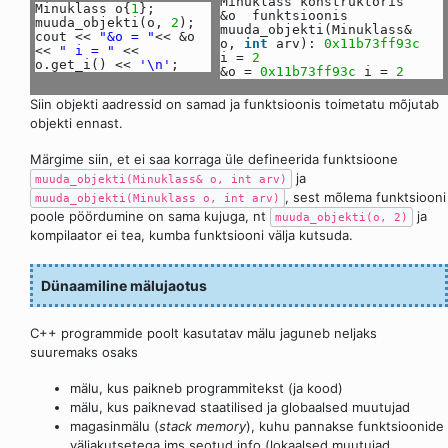
Minuklass konstruktoris
Minuklass o{
1
};
&o funktsioonis
muuda_objekti(o,
2
);
muuda_objekti(Minuklass&
cout <<
"&o = "
<< &o
o,
int
arv):
0x11b73ff93c
<<
" i = "
<<
i =
2
o.get_i() <<
'\n'
;
&o =
0x11b73ff93c
i =
2
Siin objekti aadressid on samad ja funktsioonis toimetatu mõjutab
objekti ennast.
Märgime siin, et ei saa korraga üle defineerida funktsioone
ja
muuda_objekti(Minuklass& o, int arv)
, sest mõlema funktsiooni
muuda_objekti(Minuklass o, int arv)
poole pöördumine on sama kujuga, nt
ja
muuda_objekti(o, 2)
kompilaator ei tea, kumba funktsiooni välja kutsuda.
Dünaamiline mälujaotus
C++ programmide poolt kasutatav mälu jaguneb neljaks
suuremaks osaks
mälu, kus paikneb programmitekst (ja kood)
mälu, kus paiknevad staatilised ja globaalsed muutujad
magasinmälu (
stack memory
), kuhu pannakse funktsioonide
väljakutsetega jms seotud info (lokaalsed muutujad,