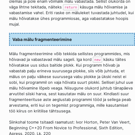
olemas ja pole enam võimalik mälu vabastada. Sellist olukorda on
väga lihtne tekitada, näiteks
käsuga mälu hõivamise ja
return
vabastamise vahel. Eriti raske on mäluleket tuvastada juhtudel, kui
mälu hõivatakse ühes programmiosas, aga vabastatakse hoopis
mujal.
Vaba mälu fragmenteerimine
Mälu fragmenteerimine võib tekkida sellistes programmides, mis
hõivavad ja vabastavad mälu sageli. Iga kord
käsku täites
new
hõivatakse uus sidus baitide plokk. Kui programm hõivab ja
vabastab palju erineva suurusega plokke, siis võib juhtuda, et
mälus on palju väikese suurusega vabu plokke ja ükski neist ei
sobi, kui programmil on vaja hõivata suurt plokki. Sellisel juhul uue
mälu hõivamine lõpeb veaga. Niisugune olukord juhtub tänapäeva
arvutitel siiski harva, sest kasutatav mälu on suur. Kindlasti suur
fragmenteerituse aste aeglustab programmi tööd ja sellega peab
arvestama, eriti kui on tegemist programmiga, mille kasutamisel
töö kiirus on kriitilise tähtsusega.
Siinkohal toome tsitaadi raamatust: Ivor Horton, Peter Van Veert,
Beginning C++20 From Novice to Professional, Sixth Edition,
Apress, 2020. Lk. 220