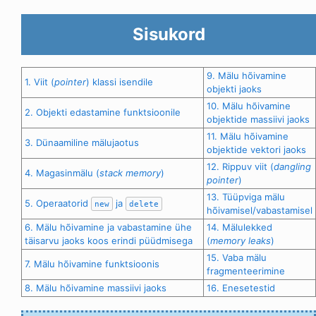
Sisukord
9. Mälu hõivamine
1. Viit (
pointer
) klassi isendile
objekti jaoks
10. Mälu hõivamine
2. Objekti edastamine funktsioonile
objektide massiivi jaoks
11. Mälu hõivamine
3. Dünaamiline mälujaotus
objektide vektori jaoks
12. Rippuv viit (
dangling
4. Magasinmälu (
stack memory
)
pointer
)
13. Tüüpviga mälu
5. Operaatorid
ja
new
delete
hõivamisel/vabastamisel
6. Mälu hõivamine ja vabastamine ühe
14. Mälulekked
täisarvu jaoks koos erindi püüdmisega
(
memory leaks
)
15. Vaba mälu
7. Mälu hõivamine funktsioonis
fragmenteerimine
8. Mälu hõivamine massiivi jaoks
16. Enesetestid