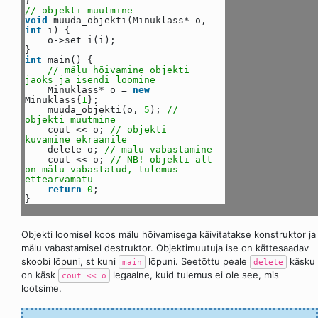
}
// objekti muutmine
void
muuda_objekti(Minuklass* o,
int
i) {
o->set_i(i);
}
int
main() {
// mälu hõivamine objekti
jaoks ja isendi loomine
Minuklass* o =
new
Minuklass{
1
};
muuda_objekti(o,
5
);
//
objekti muutmine
cout << o;
// objekti
kuvamine ekraanile
delete o;
// mälu vabastamine
cout << o;
// NB! objekti alt
on mälu vabastatud, tulemus
ettearvamatu
return
0
;
}
Objekti loomisel koos mälu hõivamisega käivitatakse konstruktor ja
mälu vabastamisel destruktor. Objektimuutuja ise on kättesaadav
skoobi lõpuni, st kuni
lõpuni. Seetõttu peale
käsku
main
delete
on käsk
legaalne, kuid tulemus ei ole see, mis
cout << o
lootsime.