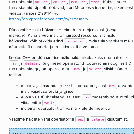
funktsioonid
,
,
,
. Kuidas need
malloc
calloc
realloc
free
funktsioonid täpselt töötavad, uuri Moodles viidatud ingliskeelsest
videost (alates 2:29:14) või
https://en.cppreference.com/w/c/memory
.
Dünaamilise mälu hõivamine toimub nn kuhjamälust (
heap
memory
). Kuna arvuti mälu on piiratud ressurss, siis mälu
hõivamisel võib tekkida erind
, mida tuleb rohkem mälu
bad_alloc
nõudvate ülesannete juures kindlasti arvestada.
Keeles C++ on dünaamilise mälu haldamiseks kaks operaatorit -
ja
. Kuigi need operaatorid töötavad analoogiliselt C
new
delete
funktsioonidega, on operaatoritel
ja
siiski mõned
new
delete
eelised:
ei ole vaja kasutada
operaatorit, sest
arvutab
sizeof
new
mälu vajaduse tüübi järgi ise
ei ole vaja tüübiteisendust, sest
tagastab nõutud tüüpi
new
viida, mitte
void*
mõlemat operaatorit on võimalik üle defineerida
Vaatame näidete varal operaatorite
ja
kasutamist.
new
delete