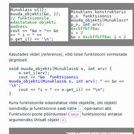
Minuklass o{
1
};
Minuklass konstruktoris
muuda_objekti(&o,
2
);
p_o funktsioonis
// funktsioonile
muuda_objekti(Minuklass*
edastatakse objekti
p_o,
int
arv):
aadress
0xcbffbff8ac
cout <<
"&o = "
<< &o
i =
2
<<
" i = "
<<
&o =
0xcbffbff8ac
i =
2
o.get_i() <<
'\n'
;
Kasutades viidet (
reference
), võib teise funktsiooni vormistada
järgmiselt.
void
muuda_objekti(Minuklass& o,
int
arv) {
o.set_i(arv);
cout <<
"&o funktsioonis
muuda_objekti(Minuklass& o, int arv): "
<< &o <<
'\n'
;
cout <<
"i = "
<< o.get_i() <<
"\n"
;
}
Kuna funktsioonile edastatakse viide objektile, siis objekti
isendivälju ja funktsioone saab kätte
operaatori abil.
.
Funktsiooni poole pöördumisel (
funktsioonis) antakse
main
argumendiks lihtsalt objekt
.
o