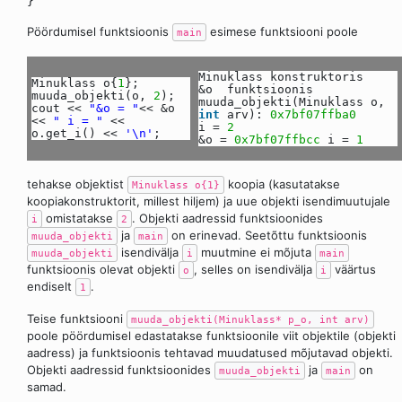
}
Pöördumisel funktsioonis
esimese funktsiooni poole
main
Minuklass konstruktoris
Minuklass o{
1
};
&o funktsioonis
muuda_objekti(o,
2
);
muuda_objekti(Minuklass o,
cout <<
"&o = "
<< &o
int
arv):
0x7bf07ffba0
<<
" i = "
<<
i =
2
o.get_i() <<
'\n'
;
&o =
0x7bf07ffbcc
i =
1
tehakse objektist
koopia (kasutatakse
Minuklass o{1}
koopiakonstruktorit, millest hiljem) ja uue objekti isendimuutujale
omistatakse
. Objekti aadressid funktsioonides
i
2
ja
on erinevad. Seetõttu funktsioonis
muuda_objekti
main
isendivälja
muutmine ei mõjuta
muuda_objekti
i
main
funktsioonis olevat objekti
, selles on isendivälja
väärtus
o
i
endiselt
.
1
Teise funktsiooni
muuda_objekti(Minuklass* p_o, int arv)
poole pöördumisel edastatakse funktsioonile viit objektile (objekti
aadress) ja funktsioonis tehtavad muudatused mõjutavad objekti.
Objekti aadressid funktsioonides
ja
on
muuda_objekti
main
samad.