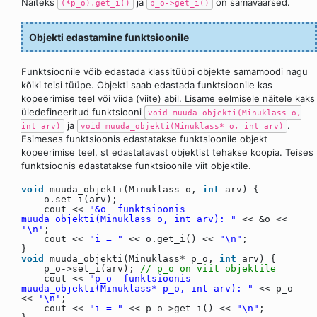
Näiteks
ja
on samaväärsed.
(*p_o).get_i()
p_o->get_i()
Objekti edastamine funktsioonile
Funktsioonile võib edastada klassitüüpi objekte samamoodi nagu
kõiki teisi tüüpe. Objekti saab edastada funktsioonile kas
kopeerimise teel või viida (viite) abil. Lisame eelmisele näitele kaks
üledefineeritud funktsiooni
void muuda_objekti(Minuklass o,
ja
.
int arv)
void muuda_objekti(Minuklass* o, int arv)
Esimeses funktsioonis edastatakse funktsioonile objekt
kopeerimise teel, st edastatavast objektist tehakse koopia. Teises
funktsioonis edastatakse funktsioonile viit objektile.
void
muuda_objekti(Minuklass o,
int
arv) {
o.set_i(arv);
cout <<
"&o funktsioonis
muuda_objekti(Minuklass o, int arv): "
<< &o <<
'\n'
;
cout <<
"i = "
<< o.get_i() <<
"\n"
;
}
void
muuda_objekti(Minuklass* p_o,
int
arv) {
p_o->set_i(arv);
// p_o on viit objektile
cout <<
"p_o funktsioonis
muuda_objekti(Minuklass* p_o, int arv): "
<< p_o
<<
'\n'
;
cout <<
"i = "
<< p_o->get_i() <<
"\n"
;