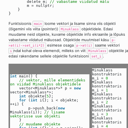
delete m;
// vabastame viidatud mälu
m = nullptr;
}
}
Funktsioonis
loome vektori ja lisame sinna viis objekti
main
(õigemini viis viita (
pointer
))
objektidele. Edasi
Minuklass
muudame neid objekte, kuvame objektide info ekraanile ja lõpuks
vabastame viidatud mäluosad. Objektide muutmisel käsu
p-
esimese osaga
saame vektori
>at(i)->set_i(i*2)
p->at(i)
ndal kohal oleva elemendi, milleks on viit
objektile ja
i
Minuklass
edasi rakendame sellele objektile funktsiooni
.
set_i
Minuklass
konstruktoris
int
main() {
m_i =
0
// vektor, mille elementideks
Minuklass
on viidad Minuklass objektidele
konstruktoris
vector<Minuklass*>* p =
new
m_i =
1
vector<Minuklass*>;
Minuklass
int
objekte{
5
};
konstruktoris
for
(
int
i{}; i < objekte;
m_i =
2
++i) {
Minuklass
p->push_back(
new
konstruktoris
Minuklass(i));
// lisame
m_i =
3
vektorisse uue objekti
Minuklass
}
konstruktoris
// muudame objekte
m_i =
4