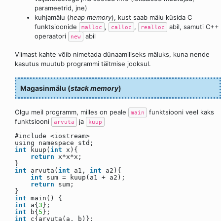
parameetrid, jne)
kuhjamälu (
heap memory
), kust saab mälu küsida C
funktsioonide
,
,
abil, samuti C++
malloc
calloc
realloc
operaatori
abil
new
Viimast kahte võib nimetada dünaamiliseks mäluks, kuna nende
kasutus muutub programmi täitmise jooksul.
Magasinmälu (
stack memory
)
Olgu meil programm, milles on peale
funktsiooni veel kaks
main
funktsiooni
ja
arvuta
kuup
#include <iostream>
using namespace std;
int
kuup(
int
x){
return
x*x*x;
}
int
arvuta(
int
a1,
int
a2){
int
sum = kuup(a1 + a2);
return
sum;
}
int
main() {
int
a{
3
};
int
b{
5
};
int
c{arvuta(a, b)};