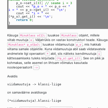
p_o->set_i(
3
);
// seame i = 3
cout <<
"p_o = "
<< p_o <<
"
i = "
<< p_o->get_i() <<
'\n'
;
cout <<
"i = "
<<
(*p_o).get_i() <<
'\n'
;
return
0
;
}
Käsuga
luuakse
objekt, millele
Minuklass o{1};
Minuklass
viitab muutuja
. Väljatrükis on vastav konstruktori teade. Käsuga
o
luuakse viidamuutuja
, mis hakkab
Minuklass* p_o{&o};
p_o
viitama samale objektile. Kuna viidamuutuja abil saab viidatavatele
andmetele ligi operaatori
abil, siis näiteks isendimuutuja
*
i
kättesaamiseks tuleks kirjutada
. See on pikk ja
(*p_o).get_i()
kohmakas, selle asemel on lihtsam võimalus kasutada
nooleoperaatorit
:
->
Avaldis
viidamuutuja -> klassi-liige
on samaväärne avaldisega
(*viidamuutuja).klassi-liige