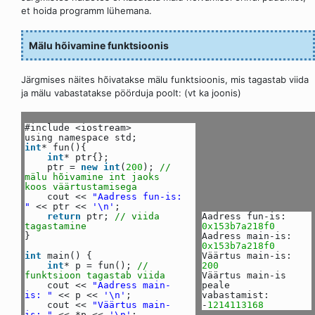
et hoida programm lühemana.
Mälu hõivamine funktsioonis
Järgmises näites hõivatakse mälu funktsioonis, mis tagastab viida
ja mälu vabastatakse pöörduja poolt: (vt ka joonis)
#include <iostream>
using namespace std;
int
* fun(){
int
* ptr{};
ptr =
new
int
(
200
);
//
mälu hõivamine int jaoks
koos väärtustamisega
cout <<
"Aadress fun-is:
"
<< ptr <<
'\n'
;
return
ptr;
// viida
Aadress fun-is:
tagastamine
0x153b7a218f0
}
Aadress main-is:
0x153b7a218f0
int
main() {
Väärtus main-is:
int
* p = fun();
//
200
funktsioon tagastab viida
Väärtus main-is
cout <<
"Aadress main-
peale
is: "
<< p <<
'\n'
;
vabastamist:
cout <<
"Väärtus main-
-
1214113168
is: "
<< *p <<
'\n'
;