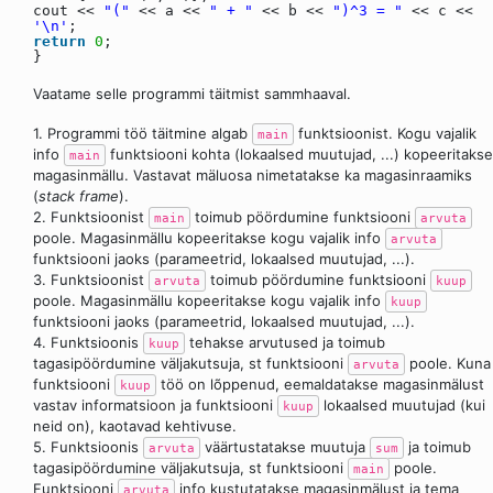
cout <<
"("
<< a <<
" + "
<< b <<
")^3 = "
<< c <<
'\n'
;
return
0
;
}
Vaatame selle programmi täitmist sammhaaval.
1. Programmi töö täitmine algab
funktsioonist. Kogu vajalik
main
info
funktsiooni kohta (lokaalsed muutujad, ...) kopeeritakse
main
magasinmällu. Vastavat mäluosa nimetatakse ka magasinraamiks
(
stack frame
).
2. Funktsioonist
toimub pöördumine funktsiooni
main
arvuta
poole. Magasinmällu kopeeritakse kogu vajalik info
arvuta
funktsiooni jaoks (parameetrid, lokaalsed muutujad, ...).
3. Funktsioonist
toimub pöördumine funktsiooni
arvuta
kuup
poole. Magasinmällu kopeeritakse kogu vajalik info
kuup
funktsiooni jaoks (parameetrid, lokaalsed muutujad, ...).
4. Funktsioonis
tehakse arvutused ja toimub
kuup
tagasipöördumine väljakutsuja, st funktsiooni
poole. Kuna
arvuta
funktsiooni
töö on lõppenud, eemaldatakse magasinmälust
kuup
vastav informatsioon ja funktsiooni
lokaalsed muutujad (kui
kuup
neid on), kaotavad kehtivuse.
5. Funktsioonis
väärtustatakse muutuja
ja toimub
arvuta
sum
tagasipöördumine väljakutsuja, st funktsiooni
poole.
main
Funktsiooni
info kustutatakse magasinmälust ja tema
arvuta