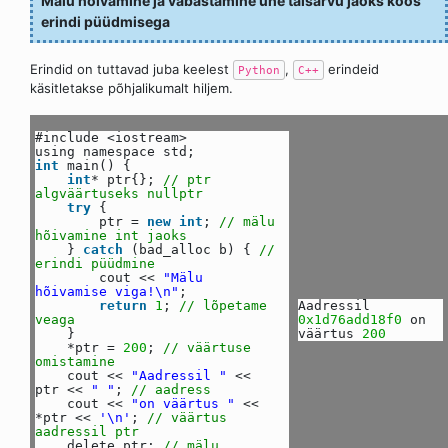
Mälu hõivamine ja vabastamine ühe täisarvu jaoks koos
erindi püüdmisega
Erindid on tuttavad juba keelest
,
erindeid
Python
C++
käsitletakse põhjalikumalt hiljem.
#include <iostream>
using namespace std;
int
main() {
int
* ptr{};
// ptr
algväärtuseks nullptr
try
{
ptr =
new
int
;
// mälu
hõivamine int jaoks
}
catch
(bad_alloc b) {
//
erindi püüdmine
cout <<
"Mälu
hõivamise viga!\n"
;
return
1
;
// lõpetame
Aadressil
veaga
0x1d76add18f0
on
}
väärtus
200
*ptr =
200
;
// väärtuse
omistamine
cout <<
"Aadressil "
<<
ptr <<
" "
;
// aadress
cout <<
"on väärtus "
<<
*ptr <<
'\n'
;
// väärtus
aadressil ptr
delete ptr;
// mälu