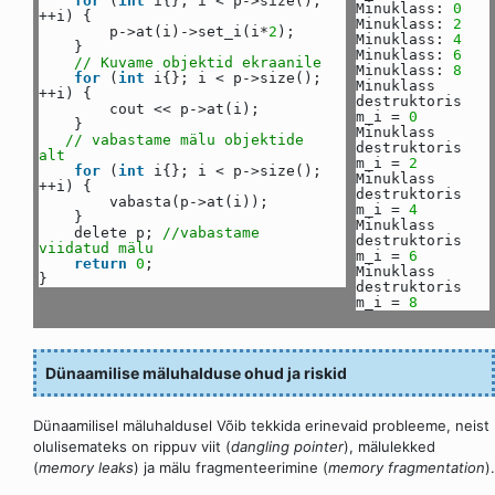
for
(
int
i{}; i < p->size();
Minuklass:
0
++i) {
Minuklass:
2
p->at(i)->set_i(i*
2
);
Minuklass:
4
}
Minuklass:
6
// Kuvame objektid ekraanile
Minuklass:
8
for
(
int
i{}; i < p->size();
Minuklass
++i) {
destruktoris
cout << p->at(i);
m_i =
0
}
Minuklass
// vabastame mälu objektide
destruktoris
alt
m_i =
2
for
(
int
i{}; i < p->size();
Minuklass
++i) {
destruktoris
vabasta(p->at(i));
m_i =
4
}
Minuklass
delete p;
//vabastame
destruktoris
viidatud mälu
m_i =
6
return
0
;
Minuklass
}
destruktoris
m_i =
8
Dünaamilise mäluhalduse ohud ja riskid
Dünaamilisel mäluhaldusel Võib tekkida erinevaid probleeme, neist
olulisemateks on rippuv viit (
dangling pointer
), mälulekked
(
memory leaks
) ja mälu fragmenteerimine (
memory fragmentation
).