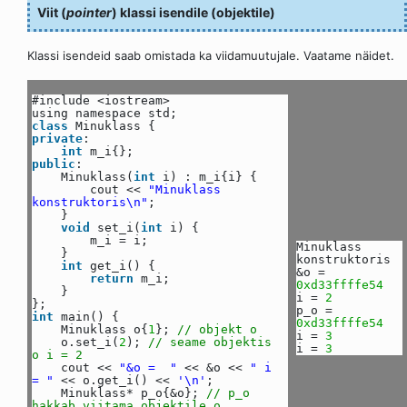
Viit (
pointer
) klassi isendile (objektile)
Klassi isendeid saab omistada ka viidamuutujale. Vaatame näidet.
#include <iostream>
using namespace std;
class
Minuklass {
private
:
int
m_i{};
public
:
Minuklass(
int
i) : m_i{i} {
cout <<
"Minuklass
konstruktoris\n"
;
}
void
set_i(
int
i) {
m_i = i;
Minuklass
}
konstruktoris
int
get_i() {
&o =
return
m_i;
0xd33ffffe54
}
i =
2
};
p_o =
int
main() {
0xd33ffffe54
Minuklass o{
1
};
// objekt o
i =
3
o.set_i(
2
);
// seame objektis
i =
3
o i = 2
cout <<
"&o = "
<< &o <<
" i
= "
<< o.get_i() <<
'\n'
;
Minuklass* p_o{&o};
// p_o
hakkab viitama objektile o