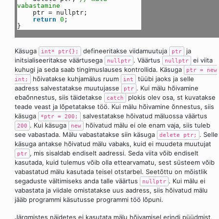
vabastamine
ptr = nullptr;
return
0
;
}
Käsuga
defineeritakse viidamuutuja
ja
int* ptr{};
ptr
initsialiseeritakse väärtusega
. Väärtus
ei viita
nullptr
nullptr
kuhugi ja seda saab tingimuslauses kontrollida. Käsuga
ptr = new
hõivatakse kuhjamälus ruum
tüübi jaoks ja selle
int;
int
aadress salvestatakse muutujasse
. Kui mälu hõivamine
ptr
ebaõnnestus, siis täidetakse
plokis olev osa, st kuvatakse
catch
teade veast ja lõpetatakse töö. Kui mälu hõivamine õnnestus, siis
käsuga
salvestatakse hõivatud mäluossa väärtus
*ptr = 200;
. Kui käsuga
hõivatud mälu ei ole enam vaja, siis tuleb
200
new
see vabastada. Mälu vabastatakse siin käsuga
. Selle
delete ptr;
käsuga antakse hõivatud mälu vabaks, kuid ei muudeta muutujat
, mis sisaldab endiselt aadressi. Seda viita võib endiselt
ptr
kasutada, kuid tulemus võib olla ettearvamatu, sest süsteem võib
vabastatud mälu kasutada teisel otstarbel. Seetõttu on mõistlik
segaduste vältimiseks anda talle väärtus
. Kui mälu ei
nullptr
vabastata ja viidale omistatakse uus aadress, siis hõivatud mälu
jääb programmi käsutusse programmi töö lõpuni.
Järgmistes näidetes ei kasutata mälu hõivamisel erindi püüdmist,