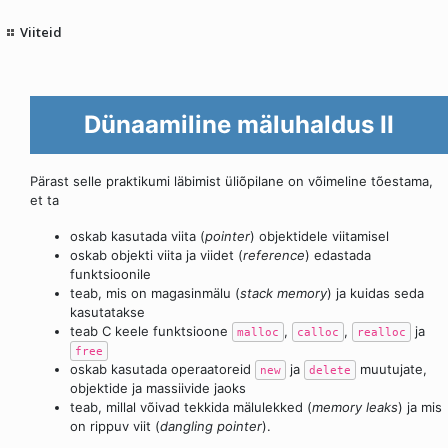
Viiteid
Dünaamiline mäluhaldus II
Pärast selle praktikumi läbimist üliõpilane on võimeline tõestama,
et ta
oskab kasutada viita (
pointer
) objektidele viitamisel
oskab objekti viita ja viidet (
reference
) edastada
funktsioonile
teab, mis on magasinmälu (
stack memory
) ja kuidas seda
kasutatakse
teab C keele funktsioone
,
,
ja
malloc
calloc
realloc
free
oskab kasutada operaatoreid
ja
muutujate,
new
delete
objektide ja massiivide jaoks
teab, millal võivad tekkida mälulekked (
memory leaks
) ja mis
on rippuv viit (
dangling pointer
).