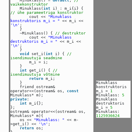
Minuklass() =
default
;
//
vaikekonstruktor
Minuklass(
int
i) : m_i{i} {
// ühe parameetriga konstruktor
cout <<
"Minuklass
konstruktoris m_i = "
<< m_i <<
'\n'
;
}
~Minuklass() {
// destruktor
cout <<
"Minuklass
destruktoris m_i = "
<< m_i <<
'\n'
;
}
void
set_i(
int
i) {
//
isendimuutuja seadmine
m_i = i;
}
int
get_i() {
//
isendimuutuja võtmine
return
m_i;
}
Minuklass
friend ostream&
konstruktoris
operator<<(ostream& os,
const
m_i =
1
Minuklass* m);
Minuklass:
5
private
:
Minuklass
int
m_i{};
destruktoris
};
m_i =
5
ostream& operator<<(ostream& os,
Minuklass:
Minuklass* m){
1125936624
os <<
"Minuklass: "
<< m-
>get_i() <<
'\n'
;
return
os;