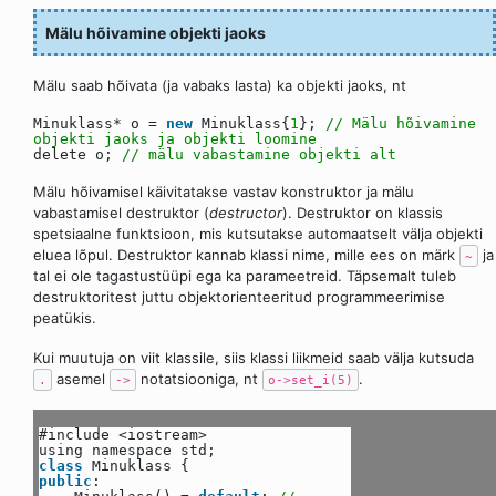
Mälu hõivamine objekti jaoks
Mälu saab hõivata (ja vabaks lasta) ka objekti jaoks, nt
Minuklass* o =
new
Minuklass{
1
};
// Mälu hõivamine
objekti jaoks ja objekti loomine
delete o;
// mälu vabastamine objekti alt
Mälu hõivamisel käivitatakse vastav konstruktor ja mälu
vabastamisel destruktor (
destructor
). Destruktor on klassis
spetsiaalne funktsioon, mis kutsutakse automaatselt välja objekti
eluea lõpul. Destruktor kannab klassi nime, mille ees on märk
ja
~
tal ei ole tagastustüüpi ega ka parameetreid. Täpsemalt tuleb
destruktoritest juttu objektorienteeritud programmeerimise
peatükis.
Kui muutuja on viit klassile, siis klassi liikmeid saab välja kutsuda
asemel
notatsiooniga, nt
.
.
->
o->set_i(5)
#include <iostream>
using namespace std;
class
Minuklass {
public
: