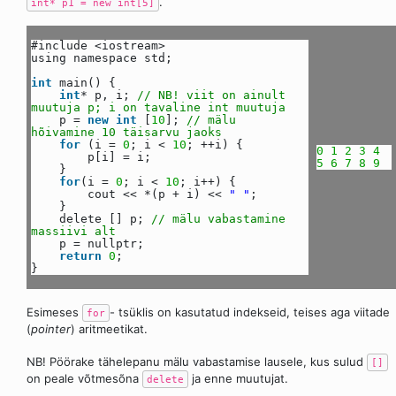
.
int* p1 = new int[5]
#include <iostream>
using namespace std;
int
main() {
int
* p, i;
// NB! viit on ainult
muutuja p; i on tavaline int muutuja
p =
new
int
[
10
];
// mälu
hõivamine 10 täisarvu jaoks
for
(i =
0
; i <
10
; ++i) {
0
1
2
3
4
p[i] = i;
5
6
7
8
9
}
for
(i =
0
; i <
10
; i++) {
cout << *(p + i) <<
" "
;
}
delete [] p;
// mälu vabastamine
massiivi alt
p = nullptr;
return
0
;
}
Esimeses
- tsüklis on kasutatud indekseid, teises aga viitade
for
(
pointer
) aritmeetikat.
NB! Pöörake tähelepanu mälu vabastamise lausele, kus sulud
[]
on peale võtmesõna
ja enne muutujat.
delete