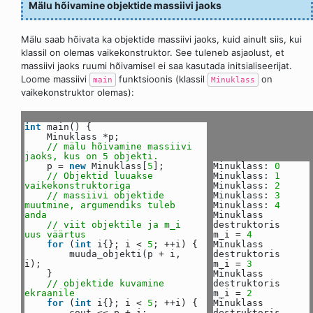
Mälu hõivamine objektide massiivi jaoks
Mälu saab hõivata ka objektide massiivi jaoks, kuid ainult siis, kui
klassil on olemas vaikekonstruktor. See tuleneb asjaolust, et
massiivi jaoks ruumi hõivamisel ei saa kasutada initsialiseerijat.
Loome massiivi
funktsioonis (klassil
on
main
Minuklass
vaikekonstruktor olemas):
int
main() {
Minuklass *p;
// mälu hõivamine massiivi
jaoks, kus on 5 objekti.
p =
new
Minuklass[
5
];
Minuklass:
0
// Objektid luuakse
Minuklass:
1
vaikekonstruktoriga
Minuklass:
2
// massiivi objektide
Minuklass:
3
muutmine, argumendiks tuleb
Minuklass:
4
anda
Minuklass
// viit objektile ja m_i
destruktoris
uus väärtus
m_i =
4
for
(
int
i{}; i <
5
; ++i) {
Minuklass
muuda_objekti(p + i,
destruktoris
i);
m_i =
3
}
Minuklass
// objektide kuvamine
destruktoris
ekraanile
m_i =
2
for
(
int
i{}; i <
5
; ++i) {
Minuklass
cout << p + i;
destruktoris