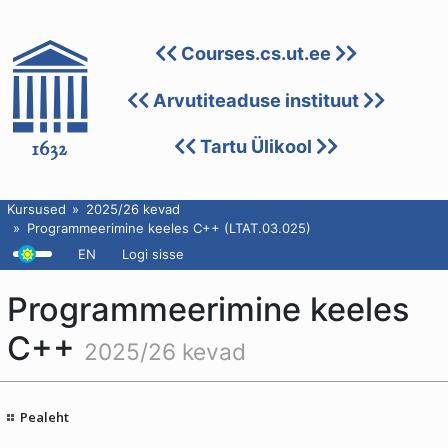
Courses.cs.ut.ee
Arvutiteaduse instituut
Tartu Ülikool
Kursused
2025/26 kevad
Programmeerimine keeles C++ (LTAT.03.025)
EN
Logi sisse
Programmeerimine keeles
C++
2025/26 kevad
Pealeht