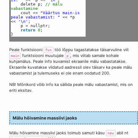
delete p;
// mälu
vabastamine
cout <<
"Väärtus main-is
peale vabastamist: "
<< *p
<<
'\n'
;
p = nullptr;
return
0
;
}
Peale funktsiooni
töö lõppu tagastatakse täisarvuline viit
fun
funktsiooni muutujale
, mis viitab samale kohale
main
p
kuhjamälus. Peale info kuvamist ekraanile mälu vabastatakse.
Ekraanile kuvatakse viidatud aadressil olev täisarv ka peale mälu
vabastamist ja tulemuseks ei ole enam oodatud 200.
NB! Mõnikord võib info ka säilida peale mälu vabastamist, mis on
eriti eksitav.
Mälu hõivamine massiivi jaoks
Mälu hõivamine massiivi jaoks toimub samuti käsu
abil nt
new