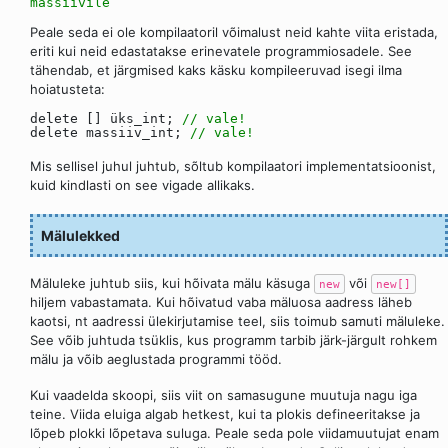
massiivile
Peale seda ei ole kompilaatoril võimalust neid kahte viita eristada,
eriti kui neid edastatakse erinevatele programmiosadele. See
tähendab, et järgmised kaks käsku kompileeruvad isegi ilma
hoiatusteta:
delete [] üks_int;
// vale!
delete massiiv_int;
// vale!
Mis sellisel juhul juhtub, sõltub kompilaatori implementatsioonist,
kuid kindlasti on see vigade allikaks.
Mälulekked
Mäluleke juhtub siis, kui hõivata mälu käsuga
või
new
new[]
hiljem vabastamata. Kui hõivatud vaba mäluosa aadress läheb
kaotsi, nt aadressi ülekirjutamise teel, siis toimub samuti mäluleke.
See võib juhtuda tsüklis, kus programm tarbib järk-järgult rohkem
mälu ja võib aeglustada programmi tööd.
Kui vaadelda skoopi, siis viit on samasugune muutuja nagu iga
teine. Viida eluiga algab hetkest, kui ta plokis defineeritakse ja
lõpeb plokki lõpetava suluga. Peale seda pole viidamuutujat enam