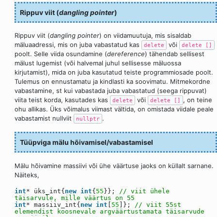
Rippuv viit (
dangling pointer
)
Rippuv viit (
dangling pointer
) on viidamuutuja, mis sisaldab
mäluaadressi, mis on juba vabastatud kas
või
delete
delete []
poolt. Selle viida osundamine (
dereference
) tähendab sellisest
mälust lugemist (või halvemal juhul sellisesse mäluossa
kirjutamist), mida on juba kasutatud teiste programmiosade poolt.
Tulemus on ennustamatu ja kindlasti ka soovimatu. Mitmekordne
vabastamine, st kui vabastada juba vabastatud (seega rippuvat)
viita teist korda, kasutades kas
või
, on teine
delete
delete []
ohu allikas. Üks võimalus viimast vältida, on omistada viidale peale
vabastamist nullviit
.
nullptr
Tüüpviga mälu hõivamisel/vabastamisel
Mälu hõivamine massiivi või ühe väärtuse jaoks on küllalt sarnane.
Näiteks,
int
* üks_int{
new
int
{
55
}};
// viit ühele
täisarvule, mille väärtus on 55
int
* massiiv_int{
new
int
[
55
]};
// viit 55st
elemendist koosnevale argväärtustamata täisarvude