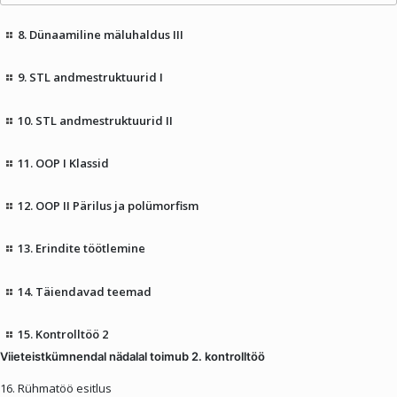
8. Dünaamiline mäluhaldus III
9. STL andmestruktuurid I
10. STL andmestruktuurid II
11. OOP I Klassid
12. OOP II Pärilus ja polümorfism
13. Erindite töötlemine
14. Täiendavad teemad
15. Kontrolltöö 2
Viieteistkümnendal nädalal toimub 2. kontrolltöö
16. Rühmatöö esitlus