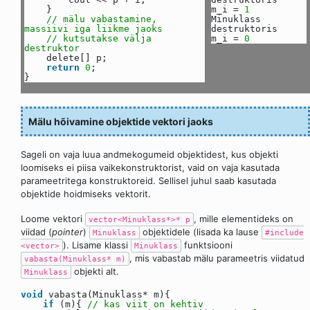
}
m_i =
1
// mälu vabastamine,
Minuklass
massiivi iga liikme jaoks
destruktoris
// kutsutakse välja
m_i =
0
destruktor
delete[] p;
return
0
;
}
Mälu hõivamine objektide vektori jaoks
Sageli on vaja luua andmekogumeid objektidest, kus objekti
loomiseks ei piisa vaikekonstruktorist, vaid on vaja kasutada
parameetritega konstruktoreid. Sellisel juhul saab kasutada
objektide hoidmiseks vektorit.
Loome vektori
, mille elementideks on
vector<Minuklass*>* p
viidad (
pointer
)
objektidele (lisada ka lause
Minuklass
#include
). Lisame klassi
funktsiooni
<vector>
Minuklass
, mis vabastab mälu parameetris viidatud
vabasta(Minuklass* m)
objekti alt.
Minuklass
void
vabasta(Minuklass* m){
if
(m){
// kas viit on kehtiv