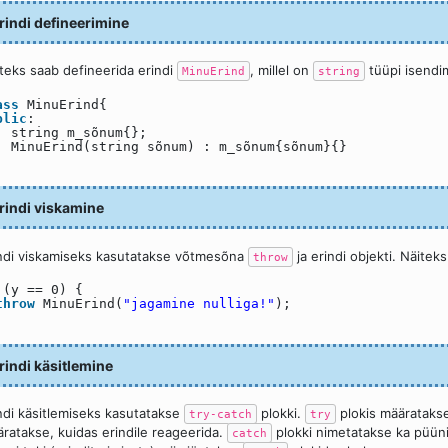
rindi defineerimine
teks saab defineerida erindi
, millel on
tüüpi isendi
MinuErind
string
ass
MinuErind{
blic
:
string m_sõnum{};
MinuErind(string sõnum) : m_sõnum{sõnum}{}
;
rindi viskamine
ndi viskamiseks kasutatakse võtmesõna
ja erindi objekti. Näitek
throw
(y == 0) {
throw
MinuErind(
"jagamine nulliga!"
);
}
rindi käsitlemine
ndi käsitlemiseks kasutatakse
plokki.
plokis määratakse
try-catch
try
ratakse, kuidas erindile reageerida.
plokki nimetatakse ka püüni
catch