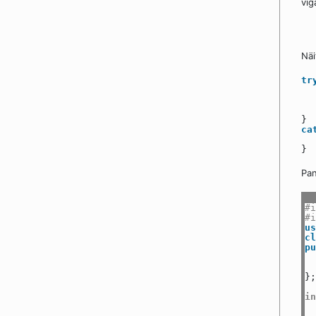
vig
Näi
tr
}
ca
}
Pa
#i
#i
us
cl
pu
};
in