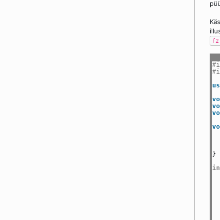
püü
Kä
ill
f2
#i
#i
us
vo
vo
vo
vo
}
in