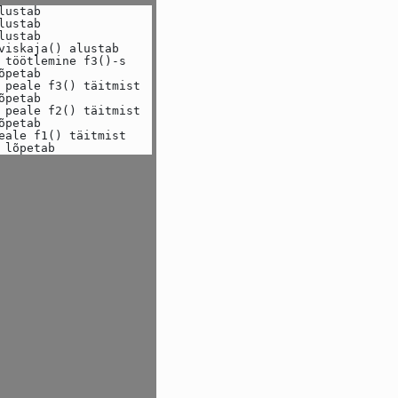
lustab
lustab
lustab
viskaja() alustab
 töötlemine f3()-s
õpetab
 peale f3() täitmist
õpetab
 peale f2() täitmist
õpetab
eale f1() täitmist
 lõpetab