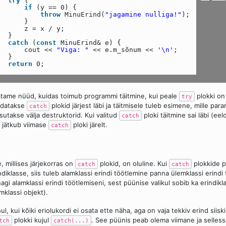
try
{
if
(y == 0) {
throw
MinuErind(
"jagamine nulliga!"
);
}
z = x / y;
}
catch
(
const
MinuErind& e) {
cout <<
"Viga: "
<< e.m_sõnum <<
'\n'
;
}
return
0;
tame nüüd, kuidas toimub programmi täitmine, kui peale
plokki on
try
adatakse
plokid järjest läbi ja täitmisele tuleb esimene, mille pa
catch
sutakse välja destruktorid. Kui valitud
ploki täitmine sai läbi (eel
catch
 jätkub viimase
ploki järelt.
catch
, millises järjekorras on
plokid, on oluline. Kui
plokkide p
catch
catch
ndiklasse, siis tuleb alamklassi erindi töötlemine panna ülemklassi erindi
agi alamklassi erindi töötlemiseni, sest püünise valikul sobib ka erindikla
mklassi objekt).
ul, kui kõiki eriolukordi ei osata ette näha, aga on vaja tekkiv erind siis
plokki kujul
. See püünis peab olema viimane ja selless
tch
catch(...)