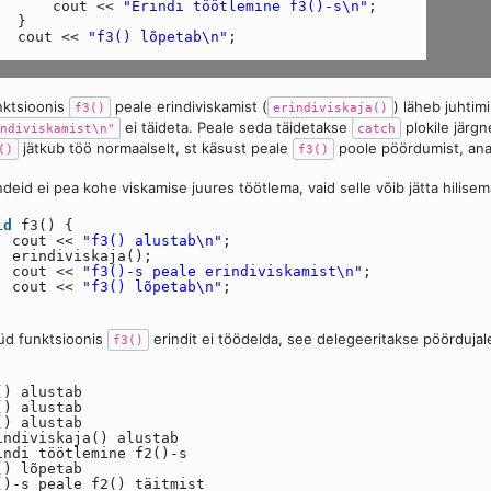
cout <<
"Erindi töötlemine f3()-s\n"
;
}
cout <<
"f3() lõpetab\n"
;
ktsioonis
peale erindiviskamist (
) läheb juhtim
f3()
erindiviskaja()
ei täideta. Peale seda täidetakse
plokile järgn
ndiviskamist\n"
catch
jätkub töö normaalselt, st käsust peale
poole pöördumist, anal
()
f3()
ndeid ei pea kohe viskamise juures töötlema, vaid selle võib jätta hili
id
f3() {
cout <<
"f3() alustab\n"
;
erindiviskaja();
cout <<
"f3()-s peale erindiviskamist\n"
;
cout <<
"f3() lõpetab\n"
;
d funktsioonis
erindit ei töödelda, see delegeeritakse pöördujal
f3()
() alustab
() alustab
() alustab
indiviskaja() alustab
indi töötlemine f2()-s
() lõpetab
()-s peale f2() täitmist