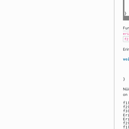
}
Fun
eri
f2
Eri
vo
}
Nüü
on
f1
f2
f3
Er
Er
f2
f1