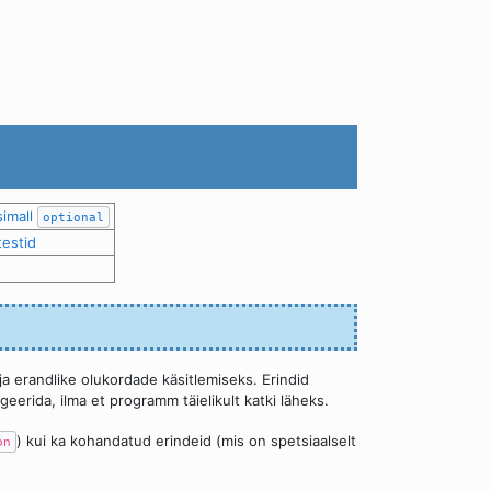
simall
optional
estid
ja erandlike olukordade käsitlemiseks. Erindid
geerida, ilma et programm täielikult katki läheks.
) kui ka kohandatud erindeid (mis on spetsiaalselt
on