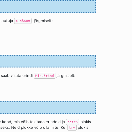
muutuja
, järgmiselt:
m_sõnum
s saab visata erindi
järgmiselt:
MinuErind
 kood, mis võib tekitada erindeid ja
plokis
catch
seks. Neid plokke võib olla mitu. Kui
plokis
try