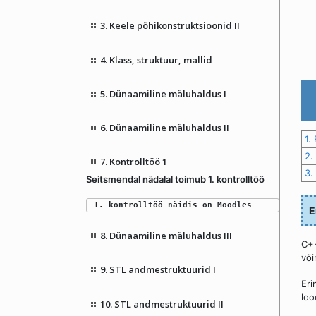
3. Keele põhikonstruktsioonid II
4. Klass, struktuur, mallid
5. Dünaamiline mäluhaldus I
6. Dünaamiline mäluhaldus II
1.
2.
7. Kontrolltöö 1
3.
Seitsmendal nädalal toimub 1. kontrolltöö
1. kontrolltöö näidis on Moodles
E
8. Dünaamiline mäluhaldus III
C++
või
9. STL andmestruktuurid I
Eri
loo
10. STL andmestruktuurid II