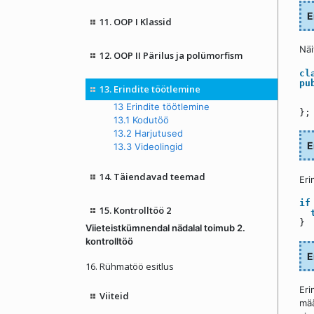
E
11. OOP I Klassid
Näi
12. OOP II Pärilus ja polümorfism
cl
pu
13. Erindite töötlemine
13 Erindite töötlemine
}
13.1 Kodutöö
13.2 Harjutused
E
13.3 Videolingid
14. Täiendavad teemad
Eri
if
15. Kontrolltöö 2
Viieteistkümnendal nädalal toimub 2.
kontrolltöö
E
16. Rühmatöö esitlus
Eri
Viiteid
mää