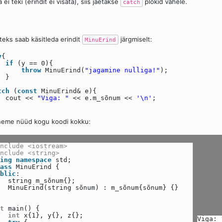
a ei teki (erindit ei visata), siis jäetakse
plokid vahele.
catch
teks saab käsitleda erindit
järgmiselt:
MinuErind
y
{
if
(y == 0){
throw
MinuErind(
"jagamine nulliga!"
);
}
tch
(
const
MinuErind& e){
cout <<
"Viga: "
<< e.m_sõnum <<
'\n'
;
neme nüüd kogu koodi kokku:
nclude <iostream>
nclude <string>
ing
namespace
std;
ass
MinuErind {
blic
:
string m_sõnum{};
MinuErind(string sõnum) : m_sõnum{sõnum} {}
t
main() {
int
x{1}, y{}, z{};
Viga: 