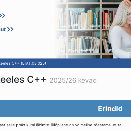
uut
eeles C++ (LTAT.03.025)
keeles C++
2025/26 kevad
Erindid
ast selle praktikumi läbimist üliõpilane on võimeline tõestama, et ta