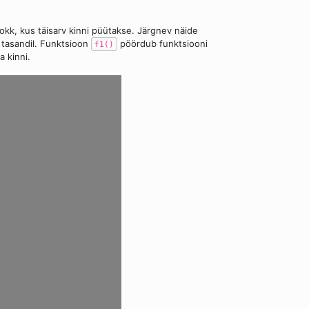
okk, kus täisarv kinni püütakse. Järgnev näide
l tasandil. Funktsioon
pöördub funktsiooni
f1()
a kinni.