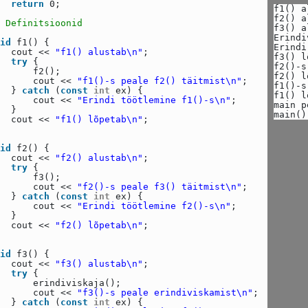
return
0;
f1() a
f2() a
 Definitsioonid
f3() a
Erindi
id
f1() {
Erindi
cout <<
"f1() alustab\n"
;
f3() l
try
{
f2()-s
f2();
f2() l
cout <<
"f1()-s peale f2() täitmist\n"
;
f1()-s
}
catch
(
const
int
ex) {
f1() l
cout <<
"Erindi töötlemine f1()-s\n"
;
main p
}
main()
cout <<
"f1() lõpetab\n"
;
id
f2() {
cout <<
"f2() alustab\n"
;
try
{
f3();
cout <<
"f2()-s peale f3() täitmist\n"
;
}
catch
(
const
int
ex) {
cout <<
"Erindi töötlemine f2()-s\n"
;
}
cout <<
"f2() lõpetab\n"
;
id
f3() {
cout <<
"f3() alustab\n"
;
try
{
erindiviskaja();
cout <<
"f3()-s peale erindiviskamist\n"
;
}
catch
(
const
int
ex) {