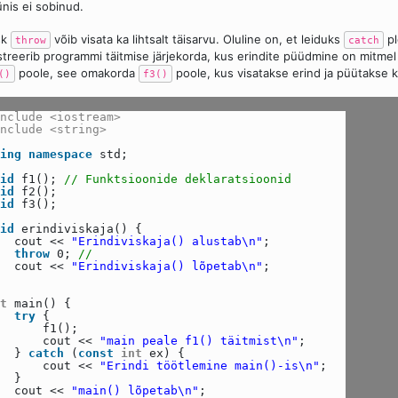
nis ei sobinud.
sk
võib visata ka lihtsalt täisarvu. Oluline on, et leiduks
pl
throw
catch
ustreerib programmi täitmise järjekorda, kus erindite püüdmine on mitme
poole, see omakorda
poole, kus visatakse erind ja püütakse k
()
f3()
nclude <iostream>
nclude <string>
ing
namespace
std;
id
f1();
// Funktsioonide deklaratsioonid
id
f2();
id
f3();
id
erindiviskaja() {
cout <<
"Erindiviskaja() alustab\n"
;
throw
0;
//
cout <<
"Erindiviskaja() lõpetab\n"
;
t
main() {
try
{
f1();
cout <<
"main peale f1() täitmist\n"
;
}
catch
(
const
int
ex) {
cout <<
"Erindi töötlemine main()-is\n"
;
}
cout <<
"main() lõpetab\n"
;