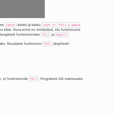
ine
-plokki ja käsku
catch
cout << "f3()-s peale
ev käsk. Kuna erind on töödeldud, siis funktsioonis
oogiliselt funktsioonides
ja
.
f1()
main()
semaks. Muudame funktsiooni
järgmiselt:
f3()
e, st funktsioonile
. Programmi töö tulemuseks
f2()