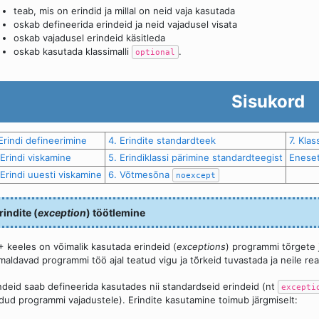
teab, mis on erindid ja millal on neid vaja kasutada
oskab defineerida erindeid ja neid vajadusel visata
oskab vajadusel erindeid käsitleda
oskab kasutada klassimalli
.
optional
Sisukord
 Erindi defineerimine
4. Erindite standardteek
7. Klas
 Erindi viskamine
5. Erindiklassi pärimine standardteegist
Eneset
 Erindi uuesti viskamine
6. Võtmesõna
noexcept
rindite (
exception
) töötlemine
 keeles on võimalik kasutada erindeid (
exceptions
) programmi tõrgete 
maldavad programmi töö ajal teatud vigu ja tõrkeid tuvastada ja neile rea
ndeid saab defineerida kasutades nii standardseid erindeid (nt
excepti
dud programmi vajadustele). Erindite kasutamine toimub järgmiselt: