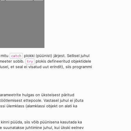
 mitu
plokki (püünist) järjest. Sellisel juhul
catch
rameeter sobib.
plokis defineeritud objektidele
try
dusel, et seal ei visatud uut erindit), siis programmi
arameetrite hulgas on üksteisest päritud
 töötlemisest ettepoole. Vastasel juhul ei jõuta
ssi ülemklass (alamklassi objekt on alati ka
ki kinni püüda, siis võib püünisena kasutada ka
e suunatakse juhtimine juhul, kui ükski eelnev