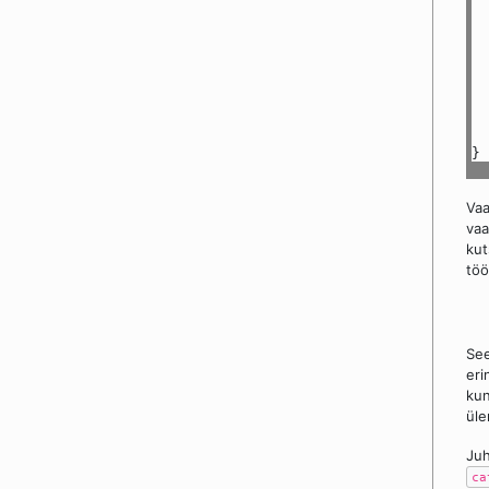
}
Vaa
va
kut
töö
See
eri
kun
üle
Juh
ca