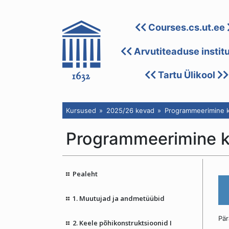
Courses.cs.ut.ee
Arvutiteaduse instit
Tartu Ülikool
Kursused
2025/26 kevad
Programmeerimine k
Programmeerimine 
Pealeht
1. Muutujad ja andmetüübid
Pär
2. Keele põhikonstruktsioonid I