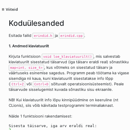
Viiteid
Koduülesanded
Esitada failid
ja
.
erindid.h
erindid.cpp
1. Andmed klaviatuurilt
Kirjuta funktsioon
, mis salvestab
void loe_klaviatuurilt()
klaviatuurilt sisestatud täisarvud (iga täisarv eraldi real) sõnastikku
, kus võtmeks on sisestatud täisarv ja
map<int, size_t>
väärtuseks esinemise sagedus. Programm peab töötama ka vigase
sisendiga nii kaua, kuni klaviatuurilt sisestatakse info lõpp
(
või
sõltuvalt operatsioonisüsteemist). Peale
Ctrl+Z
Cntrl+D
täisarvude sisselugemist kuvada sõnastiku sisu ekraanile.
NB! Kui klaviatuurilt info lõpu kinnipüüdmine on keeruline (nt
CLionis), siis võib käivitada testprogrammi terminaliaknast.
Näide 1 funktsiooni rakendamisest:
Sisesta täisarve, iga arv eraldi real:
2