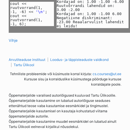
Kordajad on: 1.00 -1.00 -6.00
cout <<
Ruutvõrrandi lahendid on:
ruutvorrand(1,
3.00 -2.00
-1, -6) <<
'\n'
;
Kordajad on: 1.00 -1.00 6.00
cout <<
Negatiivne diskriminant:
ruutvorrand(1,
-23.00 Reaalarvulist lahendit
-1, 6);
ei leidu!
Vihje
Arvutiteaduse instituut
Loodus- ja täppisteaduste valdkond
Tartu Ülikool
Tehniliste probleemide või küsimuste korral kirjuta:
cs.courses@ut.ee
Kursuse sisu ja korralduslike küsimustega pöörduge kursuse
korraldajate poole.
Õppematerjalide varalised autoriõigused kuuluvad Tartu Ülikoolile.
Õppematerjalide kasutamine on lubatud autoriõiguse seaduses
ettenähtud teose vaba kasutamise eesmärkidel ja tingimustel.
Õppematerjalide kasutamisel on kasutaja kohustatud viitama
õppematerjalide autorile.
Õppematerjalide kasutamine muudel eesmärkidel on lubatud ainult
Tartu Ülikooli eelneval kirjalikul nõusolekul.