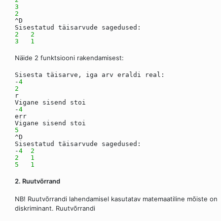
3
2
^D
Sisestatud täisarvude sagedused:
2
2
3
1
Näide 2 funktsiooni rakendamisest:
Sisesta täisarve, iga arv eraldi real:
-
4
2
r
Vigane sisend stoi
-
4
err
Vigane sisend stoi
5
^D
Sisestatud täisarvude sagedused:
-
4
2
2
1
5
1
2. Ruutvõrrand
NB! Ruutvõrrandi lahendamisel kasutatav matemaatiline mõiste on
diskriminant. Ruutvõrrandi