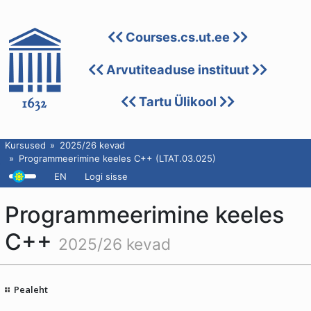
Courses.cs.ut.ee
Arvutiteaduse instituut
Tartu Ülikool
Kursused
2025/26 kevad
Programmeerimine keeles C++ (LTAT.03.025)
EN
Logi sisse
Programmeerimine keeles
C++
2025/26 kevad
Pealeht