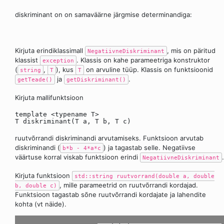
diskriminant on on samaväärne järgmise determinandiga:
Kirjuta erindiklassimall
, mis on päritud
NegatiivneDiskriminant
klassist
. Klassis on kahe parameetriga konstruktor
exception
(
,
), kus
on arvuline tüüp. Klassis on funktsioonid
string
T
T
ja
.
getTeade()
getDiskriminant()
Kirjuta mallifunktsioon
template <typename T>
T diskriminant(T a, T b, T c)
ruutvõrrandi diskriminandi arvutamiseks. Funktsioon arvutab
diskriminandi (
) ja tagastab selle. Negatiivse
b*b - 4*a*c
väärtuse korral viskab funktsioon erindi
.
NegatiivneDiskriminant
Kirjuta funktsioon
std::string ruutvorrand(double a, double
, mille parameetrid on ruutvõrrandi kordajad.
b, double c)
Funktsioon tagastab sõne ruutvõrrandi kordajate ja lahendite
kohta (vt näide).