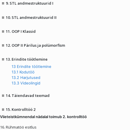
9. STL andmestruktuurid I
10. STL andmestruktuurid II
11. OOP I Klassid
12. OOP II Pärilus ja polümorfism
13. Erindite töötlemine
13 Erindite töötlemine
13.1 Kodutöö
13.2 Harjutused
13.3 Videolingid
14. Täiendavad teemad
15. Kontrolltöö 2
Viieteistkümnendal nädalal toimub 2. kontrolltöö
16. Rühmatöö esitlus