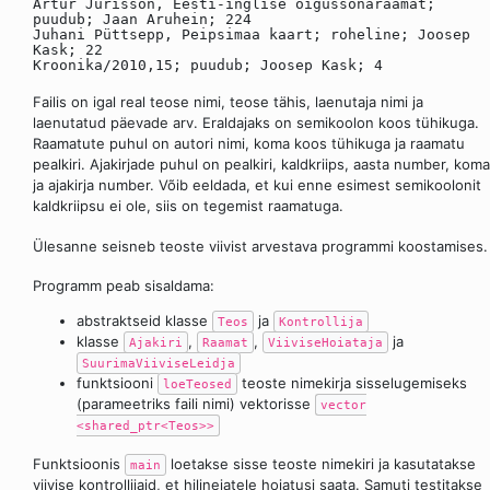
Artur Jürisson, Eesti-inglise õigussõnaraamat;
puudub; Jaan Aruhein; 224
Juhani Püttsepp, Peipsimaa kaart; roheline; Joosep
Kask; 22
Kroonika/2010,15; puudub; Joosep Kask; 4
Failis on igal real teose nimi, teose tähis, laenutaja nimi ja
laenutatud päevade arv. Eraldajaks on semikoolon koos tühikuga.
Raamatute puhul on autori nimi, koma koos tühikuga ja raamatu
pealkiri. Ajakirjade puhul on pealkiri, kaldkriips, aasta number, koma
ja ajakirja number. Võib eeldada, et kui enne esimest semikoolonit
kaldkriipsu ei ole, siis on tegemist raamatuga.
Ülesanne seisneb teoste viivist arvestava programmi koostamises.
Programm peab sisaldama:
abstraktseid klasse
ja
Teos
Kontrollija
klasse
,
,
ja
Ajakiri
Raamat
ViiviseHoiataja
SuurimaViiviseLeidja
funktsiooni
teoste nimekirja sisselugemiseks
loeTeosed
(parameetriks faili nimi) vektorisse
vector
<shared_ptr<Teos>>
Funktsioonis
loetakse sisse teoste nimekiri ja kasutatakse
main
viivise kontrollijaid, et hilinejatele hoiatusi saata. Samuti testitakse