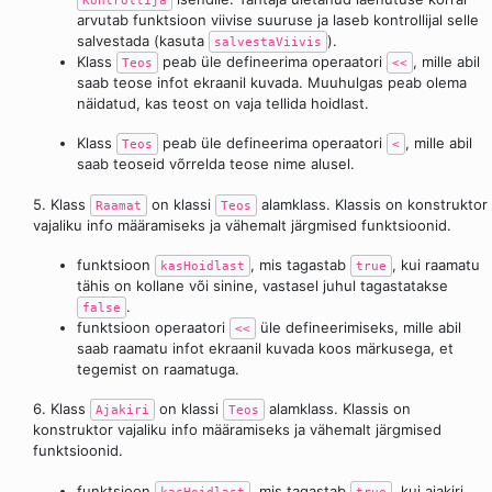
Kontrollija
arvutab funktsioon viivise suuruse ja laseb kontrollijal selle
salvestada (kasuta
).
salvestaViivis
Klass
peab üle defineerima operaatori
, mille abil
Teos
<<
saab teose infot ekraanil kuvada. Muuhulgas peab olema
näidatud, kas teost on vaja tellida hoidlast.
Klass
peab üle defineerima operaatori
, mille abil
Teos
<
saab teoseid võrrelda teose nime alusel.
5. Klass
on klassi
alamklass. Klassis on konstruktor
Raamat
Teos
vajaliku info määramiseks ja vähemalt järgmised funktsioonid.
funktsioon
, mis tagastab
, kui raamatu
kasHoidlast
true
tähis on kollane või sinine, vastasel juhul tagastatakse
.
false
funktsioon operaatori
üle defineerimiseks, mille abil
<<
saab raamatu infot ekraanil kuvada koos märkusega, et
tegemist on raamatuga.
6. Klass
on klassi
alamklass. Klassis on
Ajakiri
Teos
konstruktor vajaliku info määramiseks ja vähemalt järgmised
funktsioonid.
funktsioon
, mis tagastab
, kui ajakiri
kasHoidlast
true