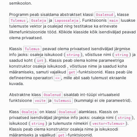
semikoolon.
Programm peab sisaldama abstraktset klassi
, klasse
Osalenud
,
ja
. Funktsioonis
luuakse
Tulemus
Osaleja
Lapsosaleja
main
tulemuste vektor ja osalejad ning testitakse ka erinevate
liikmefunktsioonide tööd. Kõikide klasside kõik isendiväljad peavad
olema privaatsed.
Klassis
peavad olema privaatsed isendiväljad järgmise
Tulemus
info jaoks: osaleja isikukood (
), võistluse nimi (
) ja
string
string
saadud koht (
). Klassis peab olema kolme parameetriga
int
konstruktor osaleja isikukoodi , võistluse nime ja saadud koha
määramiseks, samuti vajalikud
-funktsioonid. Klass peab üle
get
defineerima operaatori
, mille abil saab tulemust ekraanile
<<
kuvada.
Abstraktne klass
sisaldab int-tüüpi virtuaalseid
Osalenud
funktsioone
ja
(kummalgi ei ole parameetrid).
voite
tulemusi
Klass
on klassi
alamklass. Klassis on
Osaleja
Osalenud
privaatsed isendiväljad järgmise info jaoks: osaleja nimi (
),
string
isikukood (
) ja tulemuste nimekiri (
).
string
vector<Tulemus>
Klassis peab olema konstruktor osaleja nime ja isikukoodi
määramiseks ja vajalikud
-funktsioonid.
get