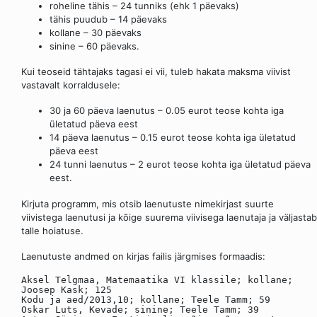
roheline tähis – 24 tunniks (ehk 1 päevaks)
tähis puudub – 14 päevaks
kollane – 30 päevaks
sinine – 60 päevaks.
Kui teoseid tähtajaks tagasi ei vii, tuleb hakata maksma viivist
vastavalt korraldusele:
30 ja 60 päeva laenutus – 0.05 eurot teose kohta iga
ületatud päeva eest
14 päeva laenutus – 0.15 eurot teose kohta iga ületatud
päeva eest
24 tunni laenutus – 2 eurot teose kohta iga ületatud päeva
eest.
Kirjuta programm, mis otsib laenutuste nimekirjast suurte
viivistega laenutusi ja kõige suurema viivisega laenutaja ja väljastab
talle hoiatuse.
Laenutuste andmed on kirjas failis järgmises formaadis:
Aksel Telgmaa, Matemaatika VI klassile; kollane;
Joosep Kask; 125
Kodu ja aed/2013,10; kollane; Teele Tamm; 59
Oskar Luts, Kevade; sinine; Teele Tamm; 39