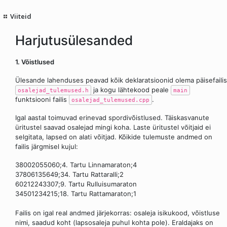
Viiteid
Harjutusülesanded
1. Võistlused
Ülesande lahenduses peavad kõik deklaratsioonid olema päisefailis
ja kogu lähtekood peale
osalejad_tulemused.h
main
funktsiooni failis
.
osalejad_tulemused.cpp
Igal aastal toimuvad erinevad spordivõistlused. Täiskasvanute
üritustel saavad osalejad mingi koha. Laste üritustel võitjaid ei
selgitata, lapsed on alati võitjad. Kõikide tulemuste andmed on
failis järgmisel kujul:
38002055060;4. Tartu Linnamaraton;4
37806135649;34. Tartu Rattaralli;2
60212243307;9. Tartu Rulluisumaraton
34501234215;18. Tartu Rattamaraton;1
Failis on igal real andmed järjekorras: osaleja isikukood, võistluse
nimi, saadud koht (lapsosaleja puhul kohta pole). Eraldajaks on