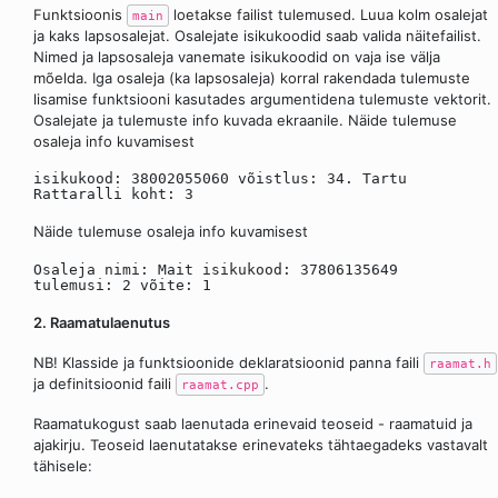
Funktsioonis
loetakse failist tulemused. Luua kolm osalejat
main
ja kaks lapsosalejat. Osalejate isikukoodid saab valida näitefailist.
Nimed ja lapsosaleja vanemate isikukoodid on vaja ise välja
mõelda. Iga osaleja (ka lapsosaleja) korral rakendada tulemuste
lisamise funktsiooni kasutades argumentidena tulemuste vektorit.
Osalejate ja tulemuste info kuvada ekraanile. Näide tulemuse
osaleja info kuvamisest
isikukood: 38002055060 võistlus: 34. Tartu
Rattaralli koht: 3
Näide tulemuse osaleja info kuvamisest
Osaleja nimi: Mait isikukood: 37806135649
tulemusi: 2 võite: 1
2. Raamatulaenutus
NB! Klasside ja funktsioonide deklaratsioonid panna faili
raamat.h
ja definitsioonid faili
.
raamat.cpp
Raamatukogust saab laenutada erinevaid teoseid - raamatuid ja
ajakirju. Teoseid laenutatakse erinevateks tähtaegadeks vastavalt
tähisele: