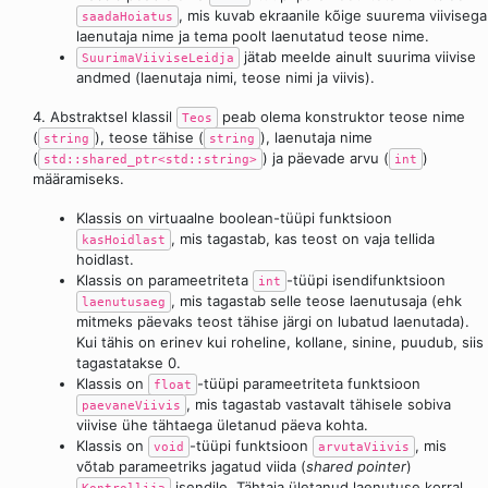
, mis kuvab ekraanile kõige suurema viivisega
saadaHoiatus
laenutaja nime ja tema poolt laenutatud teose nime.
jätab meelde ainult suurima viivise
SuurimaViiviseLeidja
andmed (laenutaja nimi, teose nimi ja viivis).
4. Abstraktsel klassil
peab olema konstruktor teose nime
Teos
(
), teose tähise (
), laenutaja nime
string
string
(
) ja päevade arvu (
)
std::shared_ptr<std::string>
int
määramiseks.
Klassis on virtuaalne boolean-tüüpi funktsioon
, mis tagastab, kas teost on vaja tellida
kasHoidlast
hoidlast.
Klassis on parameetriteta
-tüüpi isendifunktsioon
int
, mis tagastab selle teose laenutusaja (ehk
laenutusaeg
mitmeks päevaks teost tähise järgi on lubatud laenutada).
Kui tähis on erinev kui roheline, kollane, sinine, puudub, siis
tagastatakse 0.
Klassis on
-tüüpi parameetriteta funktsioon
float
, mis tagastab vastavalt tähisele sobiva
paevaneViivis
viivise ühe tähtaega ületanud päeva kohta.
Klassis on
-tüüpi funktsioon
, mis
void
arvutaViivis
võtab parameetriks jagatud viida (
shared pointer
)
isendile. Tähtaja ületanud laenutuse korral