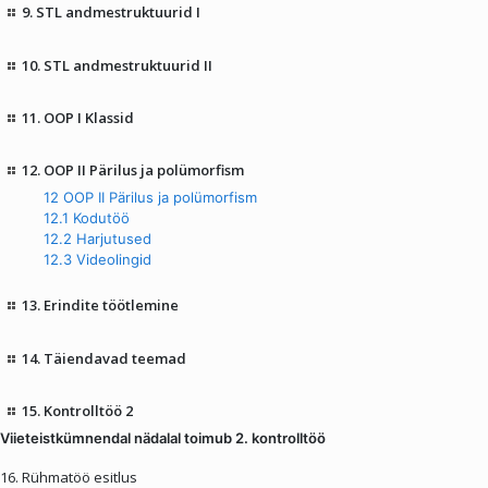
9. STL andmestruktuurid I
10. STL andmestruktuurid II
11. OOP I Klassid
12. OOP II Pärilus ja polümorfism
12 OOP II Pärilus ja polümorfism
12.1 Kodutöö
12.2 Harjutused
12.3 Videolingid
13. Erindite töötlemine
14. Täiendavad teemad
15. Kontrolltöö 2
Viieteistkümnendal nädalal toimub 2. kontrolltöö
16. Rühmatöö esitlus