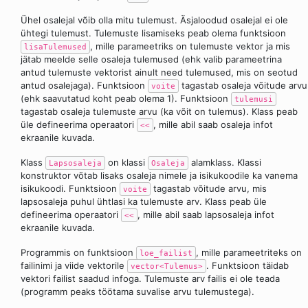
Ühel osalejal võib olla mitu tulemust. Äsjaloodud osalejal ei ole
ühtegi tulemust. Tulemuste lisamiseks peab olema funktsioon
, mille parameetriks on tulemuste vektor ja mis
lisaTulemused
jätab meelde selle osaleja tulemused (ehk valib parameetrina
antud tulemuste vektorist ainult need tulemused, mis on seotud
antud osalejaga). Funktsioon
tagastab osaleja võitude arvu
voite
(ehk saavutatud koht peab olema 1). Funktsioon
tulemusi
tagastab osaleja tulemuste arvu (ka võit on tulemus). Klass peab
üle defineerima operaatori
, mille abil saab osaleja infot
<<
ekraanile kuvada.
Klass
on klassi
alamklass. Klassi
Lapsosaleja
Osaleja
konstruktor võtab lisaks osaleja nimele ja isikukoodile ka vanema
isikukoodi. Funktsioon
tagastab võitude arvu, mis
voite
lapsosaleja puhul ühtlasi ka tulemuste arv. Klass peab üle
defineerima operaatori
, mille abil saab lapsosaleja infot
<<
ekraanile kuvada.
Programmis on funktsioon
, mille parameetriteks on
loe_failist
failinimi ja viide vektorile
. Funktsioon täidab
vector<Tulemus>
vektori failist saadud infoga. Tulemuste arv failis ei ole teada
(programm peaks töötama suvalise arvu tulemustega).