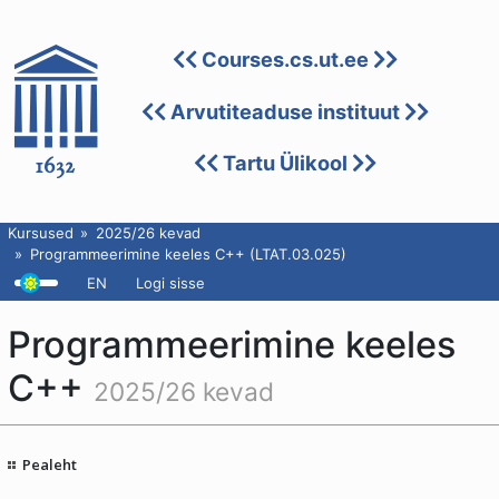
Courses.cs.ut.ee
Arvutiteaduse instituut
Tartu Ülikool
Kursused
2025/26 kevad
Programmeerimine keeles C++ (LTAT.03.025)
EN
Logi sisse
Programmeerimine keeles
C++
2025/26 kevad
Pealeht