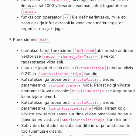
ilmus aastal 2000 või varem, vastasel juhul tagastatakse
.
false
funktsioon operaatori
üle defineerimiseks, mille abil
<<
saab ajakirja infot ekraanil kuvada koos märkusega, et
tegemist on ajakirjaga.
7. Funktsioonis
main
Loetakse failist funktsiooni
abil teoste andmed
loeTeosed
vektorisse
ja vektor
vector <shared_ptr<Teos>>
tagastatakse viida abil.
Luuakse jagatud viida abil
(lubatud viivis
ViiviseHoiataja
0.2€) ja
isendid.
SuurimaViiviseLeidja
Kutsutakse iga teose peal
, andes
arvutaViivis
parameetriks
viida. Pärast kõigi viiviste
ViiviseHoiataja
arvutamist kuva ekraanile
sse kogunenud
ViiviseHoiataja
laenutajate nimed.
Kutsutakse iga teose peal
, andes
arvutaViivis
parameetriks
viida. Pärast kõigi
SuurimaViiviseLeidja
viiviste arvutamist saada suurima viivise omanikule hoiatus
(kasutades vastavat
funktsiooni).
SuurimaViiviseLeidja
Sobivates kohtades näidata isendite infot ja funktsioonite
töö tulemusi ekraanil.