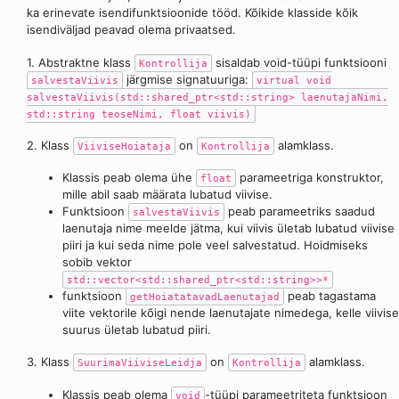
ka erinevate isendifunktsioonide tööd. Kõikide klasside kõik
isendiväljad peavad olema privaatsed.
1. Abstraktne klass
sisaldab void-tüüpi funktsiooni
Kontrollija
järgmise signatuuriga:
salvestaViivis
virtual void
salvestaViivis(std::shared_ptr<std::string> laenutajaNimi,
std::string teoseNimi, float viivis)
2. Klass
on
alamklass.
ViiviseHoiataja
Kontrollija
Klassis peab olema ühe
parameetriga konstruktor,
float
mille abil saab määrata lubatud viivise.
Funktsioon
peab parameetriks saadud
salvestaViivis
laenutaja nime meelde jätma, kui viivis ületab lubatud viivise
piiri ja kui seda nime pole veel salvestatud. Hoidmiseks
sobib vektor
std::vector<std::shared_ptr<std::string>>*
funktsioon
peab tagastama
getHoiatatavadLaenutajad
viite vektorile kõigi nende laenutajate nimedega, kelle viivise
suurus ületab lubatud piiri.
3. Klass
on
alamklass.
SuurimaViiviseLeidja
Kontrollija
Klassis peab olema
-tüüpi parameetriteta funktsioon
void