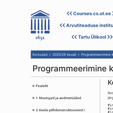
Courses.cs.ut.ee
Arvutiteaduse instit
Tartu Ülikool
Kursused
2025/26 kevad
Programmeerimine k
Programmeerimine 
K
Pealeht
Kod
1. Muutujad ja andmetüübid
jär
#i
#i
2. Keele põhikonstruktsioonid I
#i