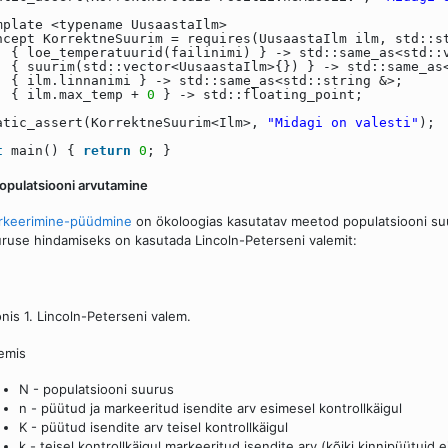
mplate <typename UusaastaIlm>
ncept KorrektneSuurim = requires(UusaastaIlm ilm, std::s
{ loe_temperatuurid(failinimi) } -> std::same_as<std::
{ suurim(std::vector<UusaastaIlm>{}) } -> std::same_as
{ ilm.linnanimi } -> std::same_as<std::string &>;
{ ilm.max_temp +
0
} -> std::floating_point;
atic_assert(KorrektneSuurim<Ilm>,
"Midagi on valesti"
);
t
main() {
return
0
; }
Populatsiooni arvutamine
rkeerimine-püüdmine
on ökoloogias kasutatav meetod populatsiooni su
ruse hindamiseks on kasutada Lincoln-Peterseni valemit:
nis 1. Lincoln-Peterseni valem.
emis
N - populatsiooni suurus
n - püütud ja markeeritud isendite arv esimesel kontrollkäigul
K - püütud isendite arv teisel kontrollkäigul
k - teisel kontrollkäigul markeeritud isendite arv (kõiki kinnipüütuid 