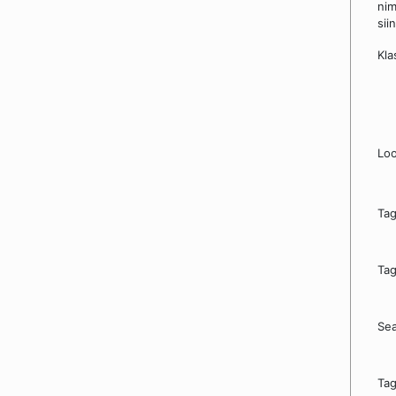
ni
sii
Kla
Loo
Tag
Tag
Sea
Tag