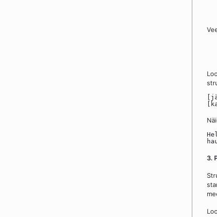
Vee
Loo
str
[j
[k
Näi
He
ha
3. 
Str
sta
mee
Loo