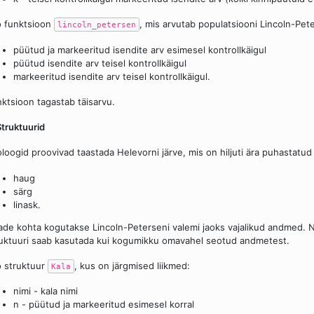
 funktsioon
, mis arvutab populatsiooni Lincoln-Pet
lincoln_petersen
püütud ja markeeritud isendite arv esimesel kontrollkäigul
püütud isendite arv teisel kontrollkäigul
markeeritud isendite arv teisel kontrollkäigul.
ktsioon tagastab täisarvu.
Struktuurid
loogid proovivad taastada Helevorni järve, mis on hiljuti ära puhastatud j
haug
särg
linask.
ade kohta kogutakse Lincoln-Peterseni valemi jaoks vajalikud andmed. N
uktuuri saab kasutada kui kogumikku omavahel seotud andmetest.
 struktuur
, kus on järgmised liikmed:
Kala
nimi - kala nimi
n - püütud ja markeeritud esimesel korral