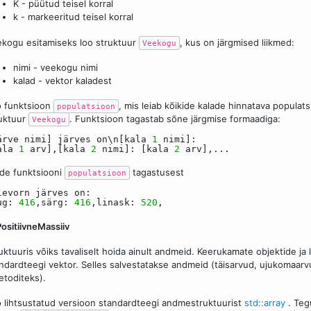
K - püütud teisel korral
k - markeeritud teisel korral
kogu esitamiseks loo struktuur
, kus on järgmised liikmed:
Veekogu
nimi - veekogu nimi
kalad - vektor kaladest
 funktsioon
, mis leiab kõikide kalade hinnatava populat
populatsioon
uktuur
. Funktsioon tagastab sõne järgmise formaadiga:
Veekogu
ärve nimi] järves on\n[kala
1
nimi]:
ala
1
arv],[kala
2
nimi]: [kala
2
arv],...
de funktsiooni
tagastusest
populatsioon
levorn järves on:
ug:
416
,särg:
416
,linask:
520
,
PositiivneMassiiv
uktuuris võiks tavaliselt hoida ainult andmeid. Keerukamate objektide ja l
ndardteegi vektor. Selles salvestatakse andmeid (täisarvud, ujukomaarv
toditeks).
 lihtsustatud versioon standardteegi andmestruktuurist
std::array
. Teg