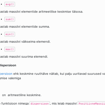
avg()
astab massiivi elementide aritmeetilise keskmise täisosa.
sum()
astab massiivi elementide summa.
min()
astab massiivi väikseima elemendi.
max()
astab massiivi suurima elemendi.
Dispersioon
persioon
ehk keskmine ruuthälve näitab, kui palju uuritavad suurused v
gmise valemiga
n
on
aritmeetiline keskmine.
 funktsioon nimega
, mis leiab massiivi
dispersioon
PositiivneMassii