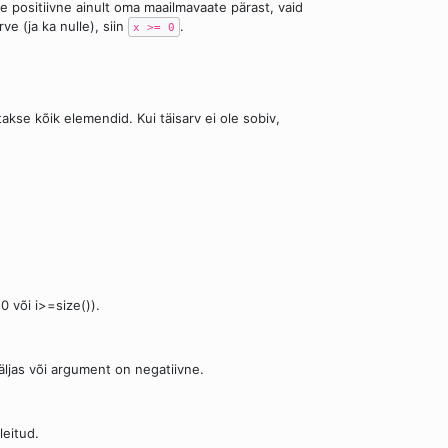
le positiivne ainult oma maailmavaate pärast, vaid
ve (ja ka nulle), siin
.
x >= 0
takse kõik elemendid. Kui täisarv ei ole sobiv,
0 või i>=size()).
väljas või argument on negatiivne.
leitud.