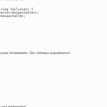
tring failinimi) {
vector<UusaastaIlm>>;
<UusaastaIlm>;
uruse hindamiseks. Üks võimalus populatsiooni
ei pea markeerima).