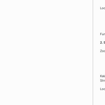
Loo
Fun
2. 
Zoo
Kal
Str
Loo