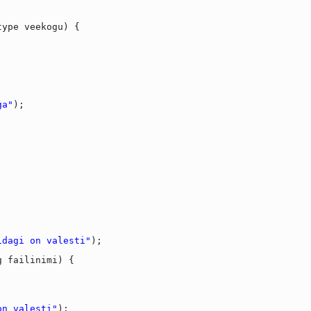
type veekogu) {
;
ga"
);
idagi on valesti"
);
g failinimi) {
on valesti"
);