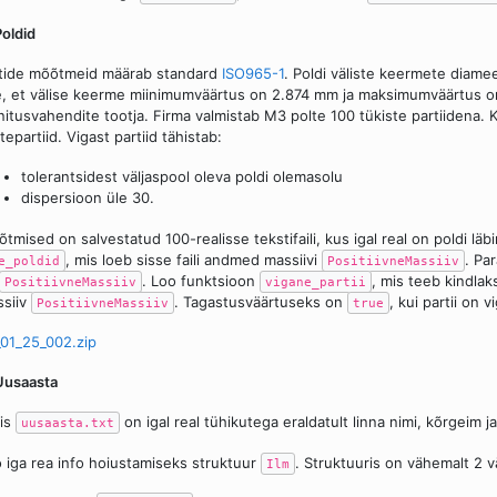
Poldid
tide mõõtmeid määrab standard
ISO965-1
. Poldi väliste keermete diame
, et välise keerme miinimumväärtus on 2.874 mm ja maksimumväärtus on
nitusvahendite tootja. Firma valmistab M3 polte 100 tükiste partiidena. Kv
tepartiid. Vigast partiid tähistab:
tolerantsidest väljaspool oleva poldi olemasolu
dispersioon üle 30.
tmised on salvestatud 100-realisse tekstifaili, kus igal real on poldi l
, mis loeb sisse faili andmed massiivi
. Pa
e_poldid
PositiivneMassiiv
. Loo funktsioon
, mis teeb kindlak
PositiivneMassiiv
vigane_partii
siiv
. Tagastusväärtuseks on
, kui partii on 
PositiivneMassiiv
true
01_25_002.zip
Uusaasta
lis
on igal real tühikutega eraldatult linna nimi, kõrgeim
uusaasta.txt
 iga rea info hoiustamiseks struktuur
. Struktuuris on vähemalt 2 vä
Ilm