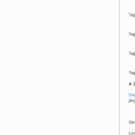
Tag
Tag
Tag
Tag
4. 
Dis
jär
Sii
Loo