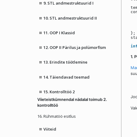
9. STL andmestruktuurid I
te
co
10. STL andmestruktuurid II
11. OOP I Klassid
};
st
in
12. OOP II Pärilus ja polümorfism
1. 
13. Erindite töötlemine
Ma
suu
14. Täiendavad teemad
15. Kontrolltöö 2
Joo
Viieteistkümnendal nädalal toimub 2.
kontrolltöö
Val
16. Rühmatöö esitlus
Viiteid