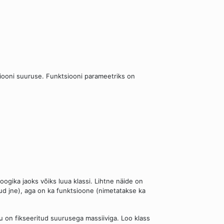
siooni suuruse. Funktsiooni parameetriks on
oogika jaoks võiks luua klassi. Lihtne näide on
ud jne), aga on ka funktsioone (nimetatakse ka
u on fikseeritud suurusega massiiviga. Loo klass