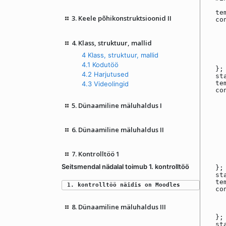
te
3. Keele põhikonstruktsioonid II
co
4. Klass, struktuur, mallid
4 Klass, struktuur, mallid
4.1 Kodutöö
};
4.2 Harjutused
st
te
4.3 Videolingid
co
5. Dünaamiline mäluhaldus I
6. Dünaamiline mäluhaldus II
7. Kontrolltöö 1
Seitsmendal nädalal toimub 1. kontrolltöö
};
st
te
1. kontrolltöö näidis on Moodles
co
8. Dünaamiline mäluhaldus III
};
st