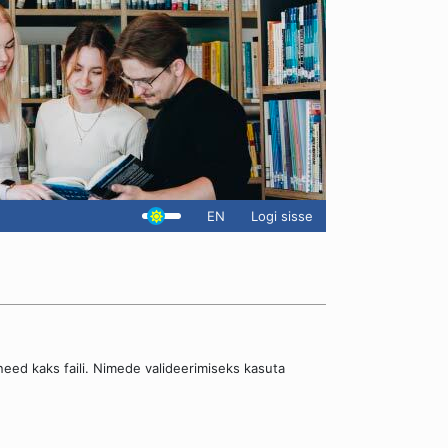
EN
Logi sisse
 need kaks faili. Nimede valideerimiseks kasuta