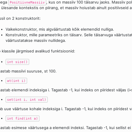
mega
, kus on massiiv 100 täisarvu jaoks. Massiiv po
PositiivneMassiiv
n ülesande kontekstis on piirang, et massiiv hoiustab ainult positiivseid ar
ssil on 2 konstruktorit:
Vaikekonstruktor, mis algväärtustab kõik elemendid nulliga.
Konstruktor, mille parameetriks on täisarv. Selle täisarvuga väärtusta
väärtustatakse massiiv nullidega.
 klassile järgmised avalikud funktsioonid:
int size()
astab massiivi suuruse, st 100.
at(int i)
astab elemendi indeksiga i. Tagastab -1, kui indeks on piiridest väljas (i<
set(int i, int val)
b uue väärtuse kohale indeksiga i. Tagastab -1, kui indeks on piiridest 
int find(int a)
astab esimese väärtusega a elemendi indeksi. Tagastab -1, kui sellist ei 