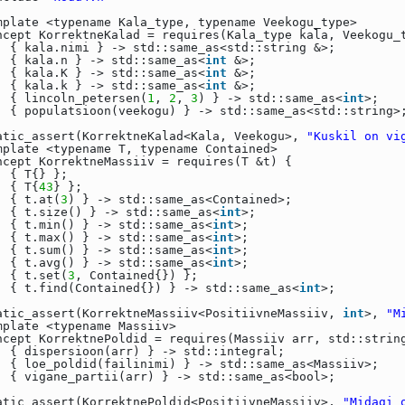
mplate <typename Kala_type, typename Veekogu_type>
ncept KorrektneKalad = requires(Kala_type kala, Veekogu_
{ kala.nimi } -> std::same_as<std::string &>;
{ kala.n } -> std::same_as<
int
&>;
{ kala.K } -> std::same_as<
int
&>;
{ kala.k } -> std::same_as<
int
&>;
{ lincoln_petersen(
1
,
2
,
3
) } -> std::same_as<
int
>;
{ populatsioon(veekogu) } -> std::same_as<std::string>
atic_assert(KorrektneKalad<Kala, Veekogu>,
"Kuskil on vi
mplate <typename T, typename Contained>
ncept KorrektneMassiiv = requires(T &t) {
{ T{} };
{ T{
43
} };
{ t.at(
3
) } -> std::same_as<Contained>;
{ t.size() } -> std::same_as<
int
>;
{ t.min() } -> std::same_as<
int
>;
{ t.max() } -> std::same_as<
int
>;
{ t.sum() } -> std::same_as<
int
>;
{ t.avg() } -> std::same_as<
int
>;
{ t.set(
3
, Contained{}) };
{ t.find(Contained{}) } -> std::same_as<
int
>;
atic_assert(KorrektneMassiiv<PositiivneMassiiv,
int
>,
"M
mplate <typename Massiiv>
ncept KorrektnePoldid = requires(Massiiv arr, std::strin
{ dispersioon(arr) } -> std::integral;
{ loe_poldid(failinimi) } -> std::same_as<Massiiv>;
{ vigane_partii(arr) } -> std::same_as<bool>;
atic_assert(KorrektnePoldid<PositiivneMassiiv>,
"Midagi 