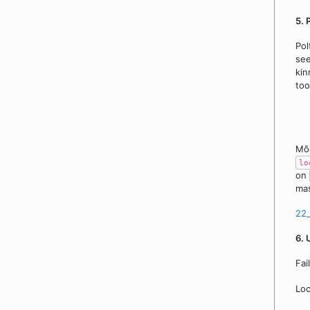
5. 
Pol
see
kin
too
Mõõ
lo
on
mas
22_
6. 
Fai
Loo