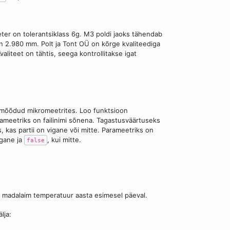
eter on tolerantsiklass 6g. M3 poldi jaoks tähendab
 2.980 mm. Polt ja Tont OÜ on kõrge kvaliteediga
aliteet on tähtis, seega kontrollitakse igat
äbimõõdud mikromeetrites. Loo funktsioon
rameetriks on failinimi sõnena. Tagastusväärtuseks
s, kas partii on vigane või mitte. Parameetriks on
vigane ja
, kui mitte.
false
 ja madalaim temperatuur aasta esimesel päeval.
lja: