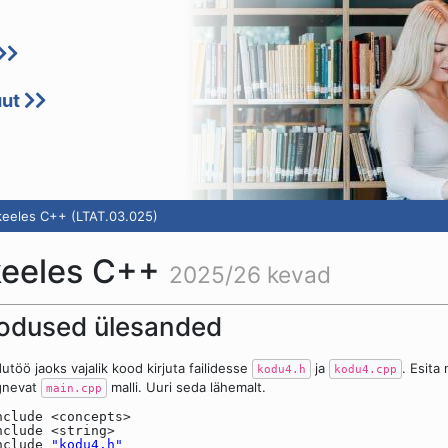
uut
eeles C++ (LTAT.03.025)
keeles C++
2025/26 kevad
odused ülesanded
utöö jaoks vajalik kood kirjuta failidesse
ja
. Esita
kodu4.h
kodu4.cpp
gnevat
malli. Uuri seda lähemalt.
main.cpp
nclude <concepts>
nclude <string>
nclude
"kodu4.h"