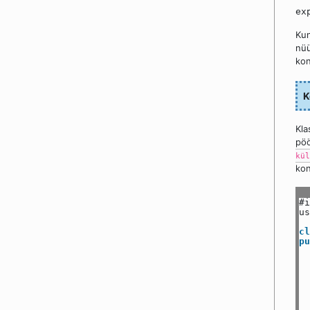
ex
Kun
nüü
kon
K
Kla
pöö
kül
kon
#i
us
cl
pu