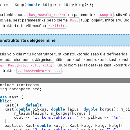
plicit Kuup(
double
külg): m_külg{külg}{};
a funktsioonis
on parameetriks
, siis võ
kas_ruumala_suurem
Kuup k
d vea, sest parameetriks peab olema
tüüpi objekt, mitte arv. Ül
Kuup
struktori ette võtmesõna
.
explicit
onstruktorite delegeerimine
ssis võib olla mitu konstruktorit, st konstruktoreid saab üle defineerida
rduda teise poole. Järgmises näites on kuubi konstruktoris kasti kons
. Kuubi loomisel täidetakse kasti konstru
g): Kast{külg, külg, külg}
struktor
.
2. konstruktoris: ...
nclude <iostream>
ing namespace std;
ass
Kast {
blic
:
Kast() =
default
;
Kast(
double
pikkus,
double
laius,
double
kõrgus): m_pi
m_laius{laius}, m_kõrgus{kõrgus}{
cout <<
"1. konstruktoris: "
<< pikkus <<
"\n"
;
};
explicit Kast(
double
külg): Kast{külg, külg, külg}{
cout <<
"2. konstruktoris: "
<< külg <<
"\n"
;