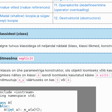
11. Operaatorite üledefineerimine
rvalue
viited (
rvalue references
)
(
operator overloading
)
 Madal (
shallow
) koopia ja sügav
12. Destruktorid (
destructors
)
eep
) koopia
lassidest (
class
)
algne tutvus klassidega oli neljandal nädalal (klass, klassi liikmed, konst
õtmesõna
explicit
 klassis on ühe parameetriga konstruktor, siis objekti loomiseks võib kasu
gmises näites on klassi
isendi loomiseks kasutatud käske
A
A a1{5};
ndimuutuja
väärtuseks on kas
või
.
m_a
5
4
nclude <iostream>
ing namespace std;
ass
A{
blic
:
A(
int
a): m_a{a}{};