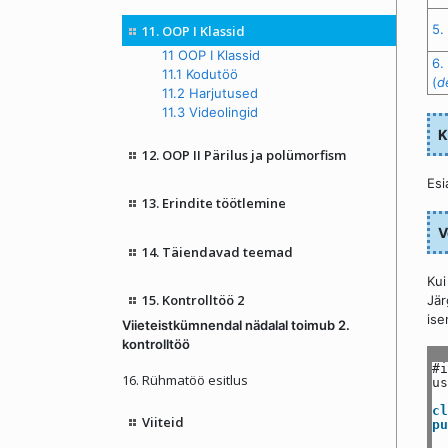
5.
11. OOP I Klassid
11 OOP I Klassid
6.
11.1 Kodutöö
(
d
11.2 Harjutused
11.3 Videolingid
K
12. OOP II Pärilus ja polümorfism
Esi
13. Erindite töötlemine
V
14. Täiendavad teemad
Kui
15. Kontrolltöö 2
Jär
ise
Viieteistkümnendal nädalal toimub 2.
kontrolltöö
#i
16. Rühmatöö esitlus
us
cl
Viiteid
pu