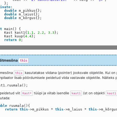
};
ivate
:
double
m_pikkus{};
double
m_laius{};
double
m_kõrgus{};
t
main() {
Kast kast1{
1.1
,
2.2
,
3.3
};
Kast kuup{
4.4
};
return
0
;
õtmesõna
this
tmesõna
kasutatakse viidana (
pointer
) jooksvale objektile. Kui on
this
pilaator lisab pöördumisele peidetud viida vastavale objektile. Näiteks
st1.ruumala();
peidetud viit
tüüpi ja viitab isendile
(st on objekti
Kast*
kast1
kast1
utada:
uble
ruumala(){
return
this
->m_pikkus *
this
->m_laius *
this
->m_kõrgu