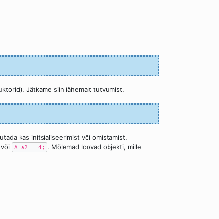
ruktorid). Jätkame siin lähemalt tutvumist.
tada kas initsialiseerimist või omistamist.
või
. Mõlemad loovad objekti, mille
A a2 = 4;