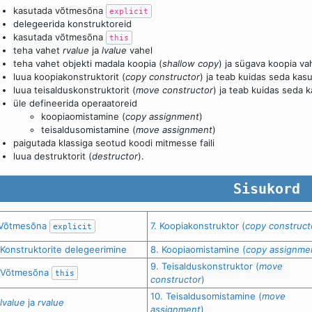
kasutada võtmesõna
explicit
delegeerida konstruktoreid
kasutada võtmesõna
this
teha vahet
rvalue
ja
lvalue
vahel
teha vahet objekti madala koopia (
shallow copy
) ja sügava koopia vah
luua koopiakonstruktorit (
copy constructor
) ja teab kuidas seda kas
luua teisalduskonstruktorit (
move constructor
) ja teab kuidas seda 
üle defineerida operaatoreid
koopiaomistamine (
copy assignment
)
teisaldusomistamine (
move assignment
)
paigutada klassiga seotud koodi mitmesse faili
luua destruktorit (
destructor
).
 Võtmesõna
7. Koopiakonstruktor (
copy construct
explicit
 Konstruktorite delegeerimine
8. Koopiaomistamine (
copy assignme
9. Teisalduskonstruktor (
move
 Võtmesõna
this
constructor
)
10. Teisaldusomistamine (
move
lvalue
ja
rvalue
assignment
)