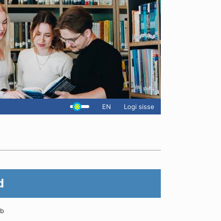
EN
Logi sisse
d
ab