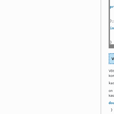
pr
};
in
}
V
Võ
kom
ka
on 
kas
do
}