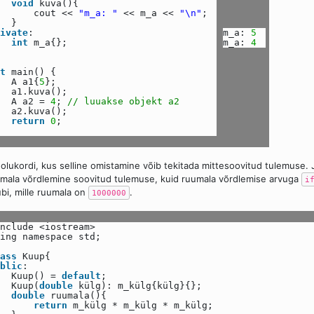
void
kuva(){
cout <<
"m_a: "
<< m_a <<
"\n"
;
}
ivate
:
m_a:
5
int
m_a{};
m_a:
4
t
main() {
A a1{
5
};
a1.kuva();
A a2 =
4
;
// luuakse objekt a2
a2.kuva();
return
0
;
olukordi, kus selline omistamine võib tekitada mittesoovitud tulemuse.
mala võrdlemine soovitud tulemuse, kuid ruumala võrdlemise arvuga
i
bi, mille ruumala on
.
1000000
nclude <iostream>
ing namespace std;
ass
Kuup{
blic
:
Kuup() =
default
;
Kuup(
double
külg): m_külg{külg}{};
double
ruumala(){
return
m_külg * m_külg * m_külg;