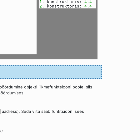
1
. konstruktoris:
4.4
2
. konstruktoris:
4.4
 pöördumine objekti liikmefunktsiooni poole, siis
 pöördumises
aadress). Seda viita saab funktsiooni sees
s;