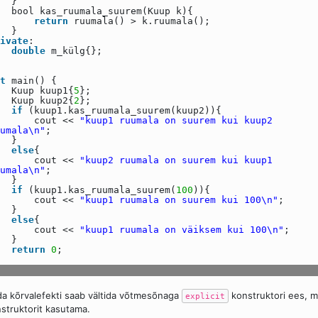
}
bool kas_ruumala_suurem(Kuup k){
return
ruumala() > k.ruumala();
}
ivate
:
double
m_külg{};
t
main() {
Kuup kuup1{
5
};
Kuup kuup2{
2
};
if
(kuup1.kas_ruumala_suurem(kuup2)){
cout <<
"kuup1 ruumala on suurem kui kuup2
umala\n"
;
}
else
{
cout <<
"kuup2 ruumala on suurem kui kuup1
umala\n"
;
}
if
(kuup1.kas_ruumala_suurem(
100
)){
cout <<
"kuup1 ruumala on suurem kui 100\n"
;
}
else
{
cout <<
"kuup1 ruumala on väiksem kui 100\n"
;
}
return
0
;
a kõrvalefekti saab vältida võtmesõnaga
konstruktori ees, mi
explicit
struktorit kasutama.