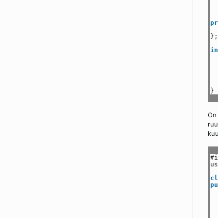
pr
};
in
}
On 
ruu
kuu
#i
us
cl
pu