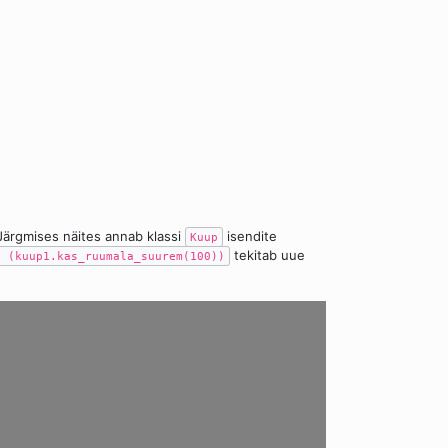
 Järgmises näites annab klassi
isendite
Kuup
tekitab uue
f (kuup1.kas_ruumala_suurem(100))