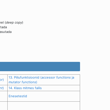
el (
deep copy
)
utada
kasutada
13. Piilufunktsioonid (
accessor functions
ja
or
)
mutator functions
)
nt
)
14. Klass mitmes failis
Enesetestid