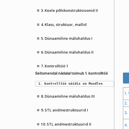
3. Keele põhikonstruktsioonid II
4. Klass, struktuur, mallid
5. Dünaamiline mäluhaldus I
6. Dünaamiline mäluhaldus II
7. Kontrolltöö 1
Seitsmendal nädalal toimub 1. kontrolltöö
1. kontrolltöö näidis on Moodles
1.
8. Dünaamiline mäluhaldus III
2.
9. STL andmestruktuurid I
3.
10. STL andmestruktuurid II
4.