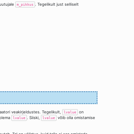
uutujale
. Tegelikult just selliselt
m_pikkus
;
atori veakirjeldustes. Tegelikult,
on
lvalue
 olema
. Siiski,
võib olla omistamise
lvalue
lvalue