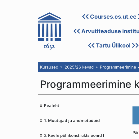
Courses.cs.ut.ee
Arvutiteaduse instit
Tartu Ülikool
Kursused
2025/26 kevad
Programmeerimine k
Programmeerimine 
Pealeht
1. Muutujad ja andmetüübid
Pär
2. Keele põhikonstruktsioonid I