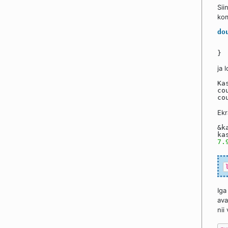
Sii
kom
do
}
ja 
Ka
co
co
Ekr
&k
ka
7.
Iga
ava
nii