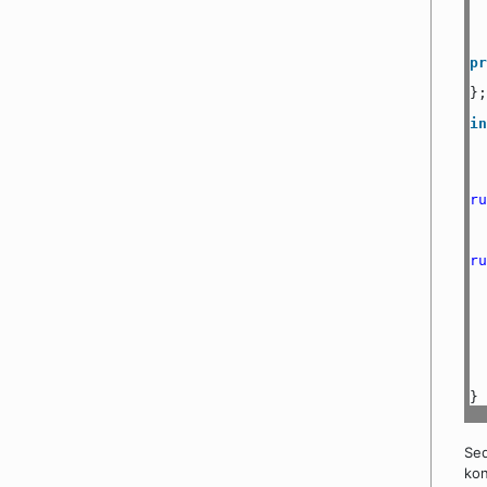
pr
};
in
ru
ru
}
Sed
kon