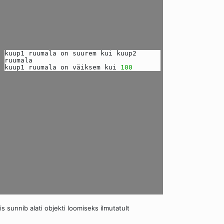
kuup1 ruumala on suurem kui kuup2
ruumala
kuup1 ruumala on väiksem kui
100
s sunnib alati objekti loomiseks ilmutatult