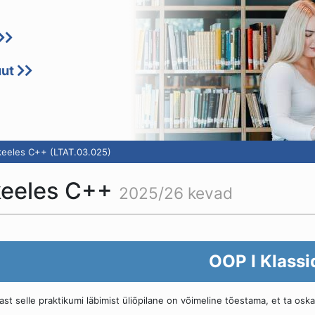
uut
eeles C++ (LTAT.03.025)
keeles C++
2025/26 kevad
OOP I Klassi
ast selle praktikumi läbimist üliõpilane on võimeline tõestama, et ta osk