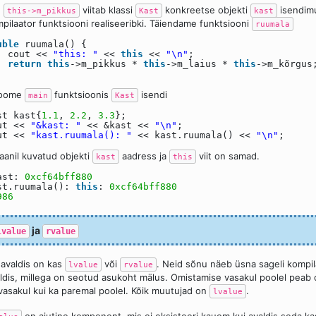
n
viitab klassi
konkreetse objekti
isendim
this->m_pikkus
Kast
kast
pilaator funktsiooni realiseeribki. Täiendame funktsiooni
ruumala
uble
ruumala() {
cout <<
"this: "
<<
this
<<
"\n"
;
return
this
->m_pikkus *
this
->m_laius *
this
->m_kõrgus
loome
funktsioonis
isendi
main
Kast
st kast{
1.1
,
2.2
,
3.3
};
ut <<
"&kast: "
<< &kast <<
"\n"
;
ut <<
"kast.ruumala(): "
<< kast.ruumala() <<
"\n"
;
aanil kuvatud objekti
aadress ja
viit on samad.
kast
this
ast:
0xcf64bff880
st.ruumala():
this
:
0xcf64bff880
986
ja
lvalue
rvalue
 avaldis on kas
või
. Neid sõnu näeb üsna sageli kompila
lvalue
rvalue
ldis, millega on seotud asukoht mälus. Omistamise vasakul poolel peab
 vasakul kui ka paremal poolel. Kõik muutujad on
.
lvalue