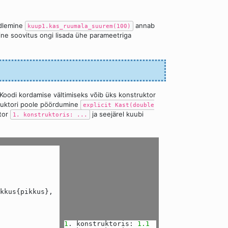
rdlemine
annab
kuup1.kas_ruumala_suurem(100)
dine soovitus ongi lisada ühe parameetriga
. Koodi kordamise vältimiseks võib üks konstruktor
truktori poole pöördumine
explicit Kast(double
ktor
ja seejärel kuubi
1. konstruktoris: ...
kkus{pikkus},
1
. konstruktoris:
1.1