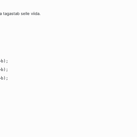
 tagastab selle viida.
>b);
>b);
>b);