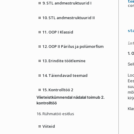
te
9. STL andmestruktuurid I
co
10. STL andmestruktuurid II
st
11. OOP I Klassid
in
12. OOP II Pärilus ja polümorfism
1. 
13. Erindite töötlemine
Sel
Lo
14. Täiendavad teemad
Ees
suu
15. Kontrolltöö 2
mõi
Viieteistkümnendal nädalal toimub 2.
kir
kontrolltöö
Kla
16. Rühmatöö esitlus
Viiteid