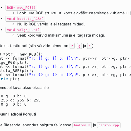
RGB* new_RGB()
Loob uue RGB struktuuri koos algväärtustamisega kuhjamällu ja
void kustuta_RGB()
Nullib RGB värvid ja ei tagasta midagi.
void valge_RGB()
Seab kõik värvid maksimumi ja ei tagasta midagi.
teks, testkoodi (siin värvide nimed on
,
ja
)
r
g
b
B *ptr = new_RGB();
ut << format(
"r: {} g: {} b: {}\n"
, ptr->r, ptr->g, ptr-
lge_RGB(ptr);
ut << format(
"r: {} g: {} b: {}\n"
, ptr->r, ptr->g, ptr-
stuta_RGB(ptr);
ut << format(
"r: {} g: {} b: {}\n"
, ptr->r, ptr->g, ptr-
lete
ptr;
emusel kuvatakse ekraanile
 0 g: 0 b: 0
 255 g: 255 b: 255
 0 g: 0 b: 0
Suur Hadroni Põrguti
le ülesande lahendus paiguta failidesse
ja
.
hadron.h
hadron.cpp