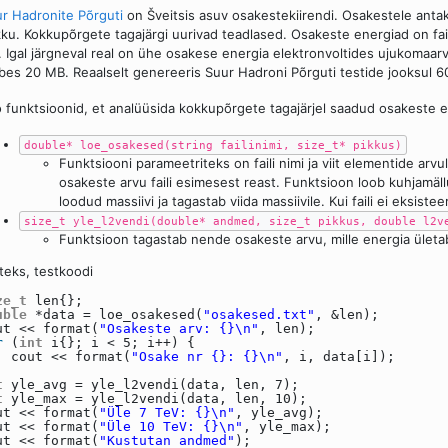
r Hadronite Põrguti
on Šveitsis asuv osakestekiirendi. Osakestele anta
ku. Kokkupõrgete tagajärgi uurivad teadlased. Osakeste energiad on fai
. Igal järgneval real on ühe osakese energia elektronvoltides ujukomaarvu
es 20 MB. Reaalselt genereeris Suur Hadroni Põrguti testide jooksul 600
 funktsioonid, et analüüsida kokkupõrgete tagajärjel saadud osakeste e
double* loe_osakesed(string failinimi, size_t* pikkus)
Funktsiooni parameetriteks on faili nimi ja viit elementide arv
osakeste arvu faili esimesest reast. Funktsioon loob kuhjamäll
loodud massiivi ja tagastab viida massiivile. Kui faili ei eksist
size_t yle_l2vendi(double* andmed, size_t pikkus, double l2v
Funktsioon tagastab nende osakeste arvu, mille energia ületa
teks, testkoodi
ze_t
len{};
uble
*data = loe_osakesed(
"osakesed.txt"
, &len);
ut << format(
"Osakeste arv: {}\n"
, len);
r
(
int
i{}; i < 5; i++) {
cout << format(
"Osake nr {}: {}\n"
, i, data[i]);
t
yle_avg = yle_l2vendi(data, len, 7);
t
yle_max = yle_l2vendi(data, len, 10);
ut << format(
"Üle 7 TeV: {}\n"
, yle_avg);
ut << format(
"Üle 10 TeV: {}\n"
, yle_max);
ut << format(
"Kustutan andmed"
);