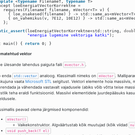
mplate
<
typename
FilenameT,
typename
T>
ncept loeEnergiatVectorKorrektne =
requires(FilenameT filename, mVector<T> v) {
{ loe_osakesed(filename) } -> std::same_as<mVector<T
{ on_vahemikus(v, 7E12, 10E12) } -> std::same_as<mVe
};
atic_assert
(loeEnergiatVectorKorrektne<std::string,
doub
"energia lugemine vektoriga katki"
);
t
main() {
return
0; }
Omatehtud vektor
le ülesande lahendus paiguta faili
.
mvector.h
o enda
analoog. Klassimalli nimeks on
. Mallipar
std::vector
mVector
kujuna vaata
Microsoft STL
selgitust. Vektori elemente hoia massiivis, 
rendada ja vähendada vastavalt vajadusele (abiks võib võtta teise mass
stlik teha eraldi funktsioonid. Massiivi elementidele juurdepääsuks kasut
jeldusele.
ssimallis peavad olema järgmised komponendid:
mVector()
Vaikekonstruktor. Algväärtustab kõik muutujad (kõik viidad
nu
void push_back(T el)