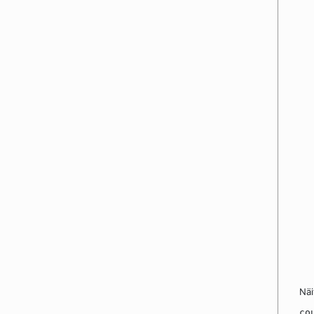
Näi
co