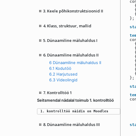
co
3. Keele põhikonstruktsioonid II
};
4. Klass, struktuur, mallid
st
te
co
5. Dünaamiline mäluhaldus I
6. Dünaamiline mäluhaldus II
6 Dünaamiline mäluhaldus II
6.1 Kodutöö
6.2 Harjutused
};
6.3 Videolingid
st
7. Kontrolltöö 1
te
co
Seitsmendal nädalal toimub 1. kontrolltöö
1. kontrolltöö näidis on Moodles
8. Dünaamiline mäluhaldus III
st