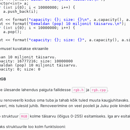
ector<
int
> a;
r
(
int
i{0}; i < 10000000; i++) {
a.push_back(i);
ut << format(
"capacity: {}; size: {}\n"
, a.capacity(), a
ut << format(
"Eemaldan (pop) 10 miljonit täisarvu.\n"
);
r
(
int
i{0}; i < 10000000; i++) {
a.pop();
ut << format(
"capacity: {}; size: {}"
, a.capacity(), a.s
emusel kuvatakse ekraanile
san 10 miljonit täisarvu.
pacity: 16777216; size: 10000000
maldan (pop) 10 miljonit täisarvu.
pacity: 0; size: 0
RGB
le ülesande lahendus paiguta failidesse
ja
.
rgb.h
rgb.cpp
u renoveerib kodus oma tuba ja tahab kõik tuled muuta kaugjuhitavaks. S
veri, mis tulesid juhib. Renoveerimine on veel pooleli ja Juku pole kindel
 struktuur
kolme täisarvu (lõigus 0-255) esitamiseks. Iga arv esita
RGB
aks struktuurile loo kolm funktsiooni: