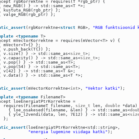
ncept rgbKorrektne = requires(T *rgb_ptr) {
{ new_RGB() } -> std::same_as<T *>;
{ kustuta_RGB(rgb_ptr) };
{ valge_RGB(rgb_ptr) };
atic_assert
(rgbKorrektne<
struct
RGB>,
"RGB funktsioonid 
mplate
<
typename
T>
ncept mVectorKorrektne = requires(mVector<T> v) {
{ mVector<T>{} };
{ v.push_back(T{}) };
{ v.size() } -> std::same_as<
size_t
>;
{ v.capacity() } -> std::same_as<
size_t
>;
{ v.pop() } -> std::same_as<T>;
{ v.pop(54) } -> std::same_as<T>;
{ v[42] } -> std::same_as<T &>;
{ v.data() } -> std::same_as<T *>;
atic_assert
(mVectorKorrektne<
int
>,
"Vektor katki"
);
mplate
<
typename
FilenameT>
ncept loeEnergiatPtrKorrektne =
requires(FilenameT filename,
size_t
len,
double
*data)
{ loe_osakesed(filename, &len) } -> std::same_as<
dou
{ yle_l2vendi(data, len, 7E12) } -> std::same_as<
siz
};
atic_assert
(loeEnergiatPtrKorrektne<std::string>,
"energia lugemine viidaga katki"
);