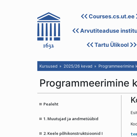
Courses.cs.ut.ee
Arvutiteaduse instit
Tartu Ülikool
Kursused
2025/26 kevad
Programmeerimine k
Programmeerimine 
K
Pealeht
Esi
1. Muutujad ja andmetüübid
Kod
2. Keele põhikonstruktsioonid I
te