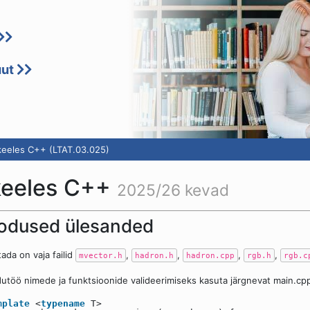
uut
eeles C++ (LTAT.03.025)
keeles C++
2025/26 kevad
odused ülesanded
tada on vaja failid
,
,
,
,
mvector.h
hadron.h
hadron.cpp
rgb.h
rgb.c
utöö nimede ja funktsioonide valideerimiseks kasuta järgnevat main.cpp 
mplate
<
typename
T>