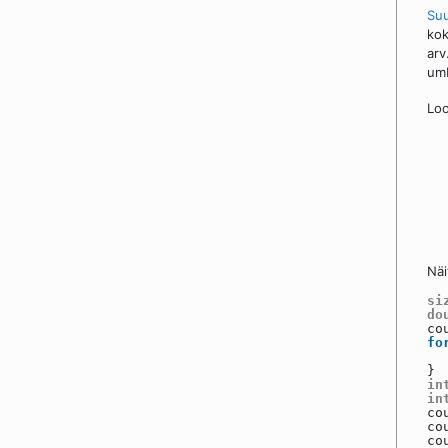
Suu
kok
arv
umb
Loo
Näi
si
do
co
fo
}
in
in
co
co
co