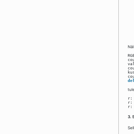
Näi
RG
co
va
co
ku
co
de
tul
r:
r:
r:
3. 
Sel