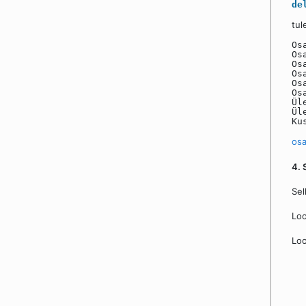
de
tul
Os
Os
Os
Os
Os
Os
Ül
Ül
Ku
osa
4. 
Sel
Loo
Loo