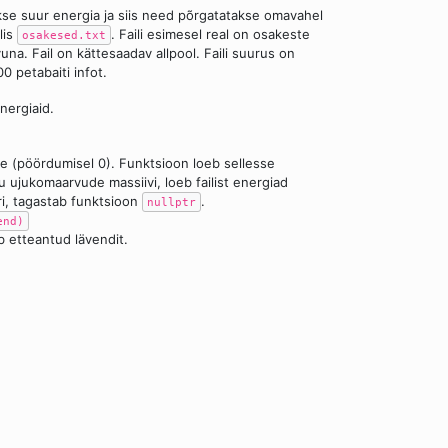
kse suur energia ja siis need põrgatatakse omavahel
lis
. Faili esimesel real on osakeste
osakesed.txt
na. Fail on kättesaadav allpool. Faili suurus on
 petabaiti infot.
nergiaid.
ule (pöördumisel 0). Funktsioon loeb sellesse
u ujukomaarvude massiivi, loeb failist energiad
eeri, tagastab funktsioon
.
nullptr
end)
b etteantud lävendit.