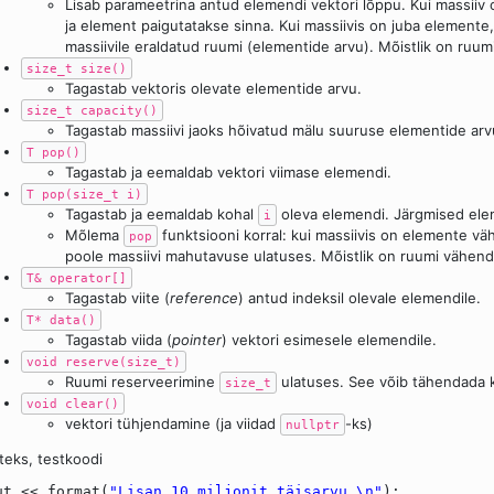
Lisab parameetrina antud elemendi vektori lõppu. Kui massiiv 
ja element paigutatakse sinna. Kui massiivis on juba elemente, 
massiivile eraldatud ruumi (elementide arvu). Mõistlik on ruu
size_t size()
Tagastab vektoris olevate elementide arvu.
size_t capacity()
Tagastab massiivi jaoks hõivatud mälu suuruse elementide arv
T pop()
Tagastab ja eemaldab vektori viimase elemendi.
T pop(size_t i)
Tagastab ja eemaldab kohal
oleva elemendi. Järgmised elem
i
Mõlema
funktsiooni korral: kui massiivis on elemente 
pop
poole massiivi mahutavuse ulatuses. Mõistlik on ruumi vähend
T& operator[]
Tagastab viite (
reference
) antud indeksil olevale elemendile.
T* data()
Tagastab viida (
pointer
) vektori esimesele elemendile.
void reserve(size_t)
Ruumi reserveerimine
ulatuses. See võib tähendada 
size_t
void clear()
vektori tühjendamine (ja viidad
-ks)
nullptr
teks, testkoodi
ut << format(
"Lisan 10 miljonit täisarvu.\n"
);