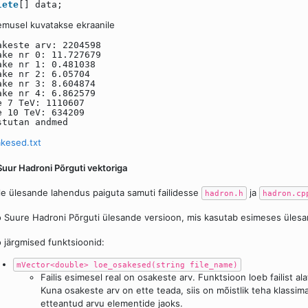
lete
[] data;
emusel kuvatakse ekraanile
akeste arv: 2204598
ake nr 0: 11.727679
ake nr 1: 0.481038
ake nr 2: 6.05704
ake nr 3: 8.604874
ake nr 4: 6.862579
e 7 TeV: 1110607
e 10 TeV: 634209
stutan andmed
kesed.txt
Suur Hadroni Põrguti vektoriga
le ülesande lahendus paiguta samuti failidesse
ja
hadron.h
hadron.cp
 Suure Hadroni Põrguti ülesande versioon, mis kasutab esimeses ülesa
 järgmised funktsioonid:
mVector<double> loe_osakesed(string file_name)
Failis esimesel real on osakeste arv. Funktsioon loeb failist a
Kuna osakeste arv on ette teada, siis on mõistlik teha klassima
etteantud arvu elementide jaoks.