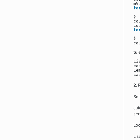
mV
fo
}
co
co
fo
}
co
tul
Li
ca
Ee
ca
2. 
Sel
Juk
ser
Loo
Lis