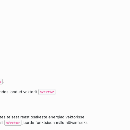
.
p
ndes loodud vektorit
.
mVector
lates teisest reast osakeste energiad vektorisse.
lli
juurde funktsioon mälu hõivamiseks
mVector