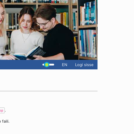
EN
Logi sisse
.
pp
faili.