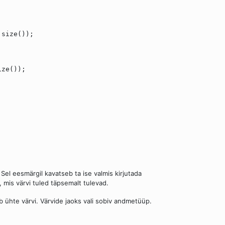
.size());
ize());
el eesmärgil kavatseb ta ise valmis kirjutada
, mis värvi tuled täpsemalt tulevad.
b ühte värvi. Värvide jaoks vali sobiv andmetüüp.