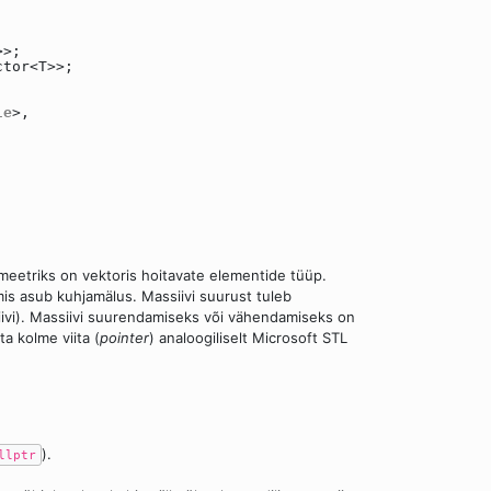
>>;
ctor<T>>;
le
>,
ameetriks on vektoris hoitavate elementide tüüp.
mis asub kuhjamälus. Massiivi suurust tuleb
iivi). Massiivi suurendamiseks või vähendamiseks on
a kolme viita (
pointer
) analoogiliselt Microsoft STL
).
llptr