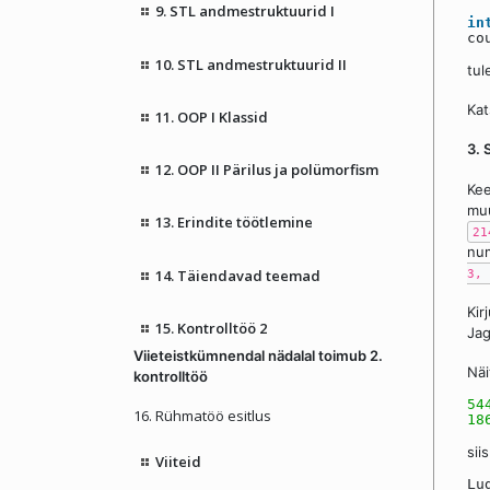
9. STL andmestruktuurid I
in
co
10. STL andmestruktuurid II
tul
Kat
11. OOP I Klassid
3. 
12. OOP II Pärilus ja polümorfism
Ke
muu
13. Erindite töötlemine
21
num
3, 
14. Täiendavad teemad
Kir
15. Kontrolltöö 2
Jag
Viieteistkümnendal nädalal toimub 2.
Näi
kontrolltöö
54
16. Rühmatöö esitlus
18
sii
Viiteid
Lu