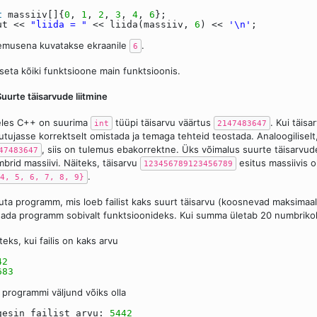
t
massiiv[]{
0
,
1
,
2
,
3
,
4
,
6
};
ut <<
"liida = "
<< liida(massiiv,
6
) <<
'\n'
;
emusena kuvatakse ekraanile
.
6
seta kõiki funktsioone main funktsioonis.
Suurte täisarvude liitmine
eles C++ on suurima
tüüpi täisarvu väärtus
. Kui täisa
int
2147483647
tujasse korrektselt omistada ja temaga tehteid teostada. Analoogiliselt
, siis on tulemus ebakorrektne. Üks võimalus suurte täisarvu
47483647
brid massiivi. Näiteks, täisarvu
esitus massiivis 
123456789123456789
.
4, 5, 6, 7, 8, 9}
juta programm, mis loeb failist kaks suurt täisarvu (koosnevad maksima
ada programm sobivalt funktsioonideks. Kui summa ületab 20 numbrikohta
teks, kui failis on kaks arvu
42
683
s programmi väljund võiks olla
gesin failist arvu:
5442