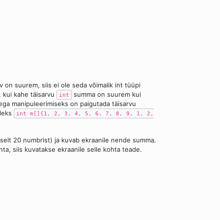
rv on suurem, siis ei ole seda võimalik int tüüpi
, kui kahe täisarvu
summa on suurem kui
int
dega manipuleerimiseks on paigutada täisarvu
oleks
int m[]{1, 2, 3, 4, 5, 6, 7, 8, 9, 1, 2,
alselt 20 numbrist) ja kuvab ekraanile nende summa.
, siis kuvatakse ekraanile selle kohta teade.