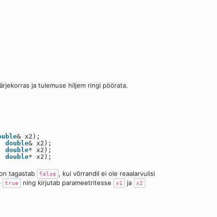
ärjekorras ja tulemuse hiljem ringi pöörata.
ouble
& x2);
1,
double
& x2);
1,
double
* x2);
1,
double
* x2);
oon tagastab
, kui võrrandil ei ole reaalarvulisi
false
b
ning kirjutab parameetritesse
ja
true
x1
x2