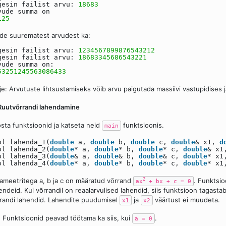
gesin failist arvu:
18683
vude summa on
125
de suurematest arvudest ka:
gesin failist arvu:
1234567899876543212
gesin failist arvu:
18683345686543221
vude summa on:
53251245563086433
je: Arvutuste lihtsustamiseks võib arvu paigutada massiivi vastupidises j
Ruutvõrrandi lahendamine
sta funktsioonid ja katseta neid
funktsioonis.
main
ol lahenda_1(
double
a,
double
b,
double
c,
double
& x1,
d
ol lahenda_2(
double
* a,
double
* b,
double
* c,
double
& x
ol lahenda_3(
double
& a,
double
& b,
double
& c,
double
* x
ol lahenda_4(
double
* a,
double
* b,
double
* c,
double
* x
ameetritega a, b ja c on määratud võrrand
. Funktsi
2
ax
+ bx + c = 0
endeid. Kui võrrandil on reaalarvulised lahendid, siis funktsioon tagasta
randi lahendid. Lahendite puudumisel
ja
väärtust ei muudeta.
x1
x2
 Funktsioonid peavad töötama ka siis, kui
.
a = 0