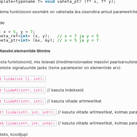
mplate<typename T>
void
vaheta_ptr (T* x, T* y);
ema funktsiooni eesmärk on vahetada ära sisendina antud parameetrite
ide
t
x =
5
, y =
7
;
heta_ref<
int
> (x, y);
// x = 7 ja y = 5
heta_ptr<
int
> (&x, &y);
// x = 5 ja y = 7
Massiivi elementide liitmine
sta funktsioonid, mis leiavad ühedimensionaalse massiivi paarisarvulist
gmiste signatuuride jaoks (teine parameeter on elementide arv):
t liida(int [], int);
// kasuta indekseid
t liidaP1(int*, int);
// kasuta viitade aritmeetikat
t liidaP2(int*, int);
// kasuta viitade aritmeetikat, kolmas p
t* liida(int*, int, int*);
// kasuta viitade aritmeetikat, kolmas p
t& liida(int*, int, int&);
teks, koodijupi