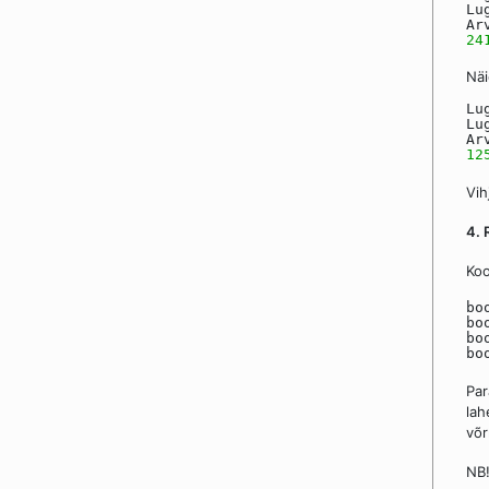
Lu
Ar
24
Näi
Lu
Lu
Ar
12
Vih
4. 
Koo
bo
bo
bo
bo
Par
lah
võr
NB!