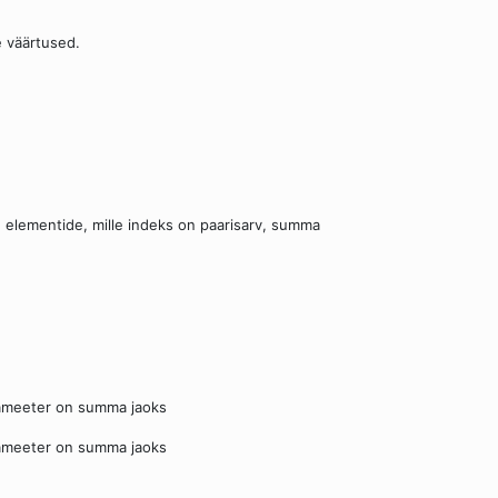
 väärtused.
e elementide, mille indeks on paarisarv, summa
arameeter on summa jaoks
arameeter on summa jaoks