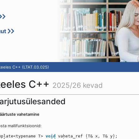
uut
eeles C++ (LTAT.03.025)
keeles C++
2025/26 kevad
arjutusülesanded
Väärtuste vahetamine
sta mallifunktsioonid:
mplate<typename T>
void
vaheta_ref (T& x, T& y);