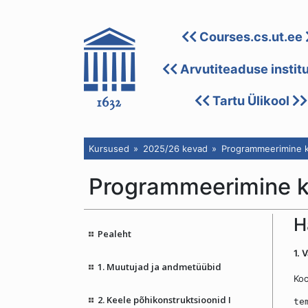
Courses.cs.ut.ee
Arvutiteaduse instit
Tartu Ülikool
Kursused
2025/26 kevad
Programmeerimine k
Programmeerimine 
H
Pealeht
1. 
1. Muutujad ja andmetüübid
Koo
2. Keele põhikonstruktsioonid I
te