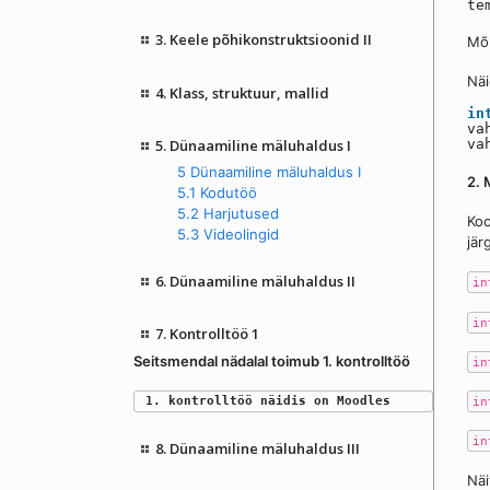
te
3. Keele põhikonstruktsioonid II
Mõl
Nä
4. Klass, struktuur, mallid
in
va
5. Dünaamiline mäluhaldus I
va
5 Dünaamiline mäluhaldus I
2. 
5.1 Kodutöö
5.2 Harjutused
Koo
5.3 Videolingid
jär
6. Dünaamiline mäluhaldus II
in
in
7. Kontrolltöö 1
Seitsmendal nädalal toimub 1. kontrolltöö
in
1. kontrolltöö näidis on Moodles
in
in
8. Dünaamiline mäluhaldus III
Näi