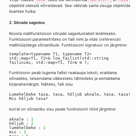
Hoia
operator<
Hoia
objektid oleksid võrreldavad. See välistab sama sisuga objektide
lisamise hulka.
2. Sõnade sagedus
Koosta mallifunktsioon sõnade sagedustabeli leidmiseks.
Funktsiooni parameetriteks on faili nimi ja viide (
reference
)
mallitüüpidega sõnastikule. Funktsiooni signatuur on järgmine:
template<typename T1, typename T2>
std::map<T1, T2>& loe_failist(std::string
failinimi, std::map<T1, T2>& m );
Funktsioon peab lugema failist reakaupa teksti, eraldama
sõnadeks, teisendama väikesteks tähtedeks ja eemaldama
kirjavahemärgid. Näiteks, faili sisu
Lumehelbeke tasa, tasa, hõljub aknale, tasa, tasa!
Mis hõljub tasa?
korral on sõnastiku sisu peale funktsiooni tööd järgmine:
aknale :
1
hõljub :
2
lumehelbeke :
1
mis :
1