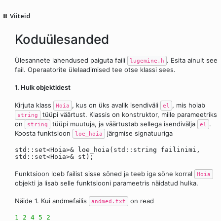
Viiteid
Koduülesanded
Ülesannete lahendused paiguta faili
. Esita ainult see
lugemine.h
fail. Operaatorite ülelaadimised tee otse klassi sees.
1. Hulk objektidest
Kirjuta klass
, kus on üks avalik isendiväli
, mis hoiab
Hoia
el
tüüpi väärtust. Klassis on konstruktor, mille parameetriks
string
on
tüüpi muutuja, ja väärtustab sellega isendivälja
.
string
el
Koosta funktsioon
järgmise signatuuriga
loe_hoia
std::set<Hoia>& loe_hoia(std::string failinimi,
std::set<Hoia>& st);
Funktsioon loeb failist sisse sõned ja teeb iga sõne korral
Hoia
objekti ja lisab selle funktsiooni parameetris näidatud hulka.
Näide 1. Kui andmefailis
on read
andmed.txt
1
2
4
5
2