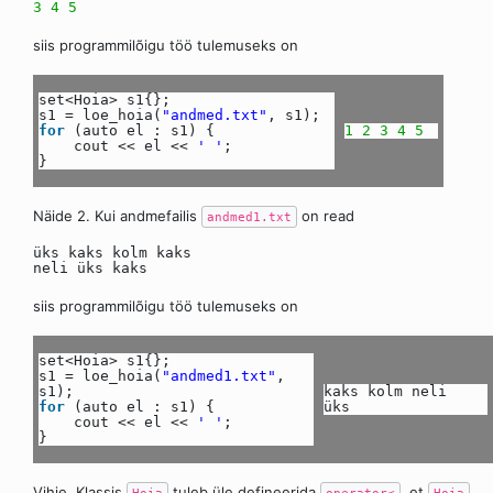
3
4
5
siis programmilõigu töö tulemuseks on
set<Hoia> s1{};
s1 = loe_hoia(
"andmed.txt"
, s1);
for
(auto el : s1) {
1
2
3
4
5
cout << el <<
' '
;
}
Näide 2. Kui andmefailis
on read
andmed1.txt
üks kaks kolm kaks
neli üks kaks
siis programmilõigu töö tulemuseks on
set<Hoia> s1{};
s1 = loe_hoia(
"andmed1.txt"
,
s1);
kaks kolm neli
for
(auto el : s1) {
üks
cout << el <<
' '
;
}
Vihje. Klassis
tuleb üle defineerida
, et