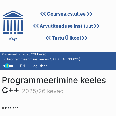
Courses.cs.ut.ee
Arvutiteaduse instituut
Tartu Ülikool
Kursused
2025/26 kevad
Programmeerimine keeles C++ (LTAT.03.025)
EN
Logi sisse
Programmeerimine keeles
C++
2025/26 kevad
Pealeht