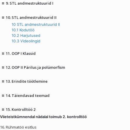
9. STL andmestruktuurid I
10. STL andmestruktuurid II
10 STL andmestruktuurid II
10.1 Kodutöö
10.2 Harjutused
10.3 Videolingid
11. OOP I Klassid
12. OOP II Pärilus ja polümorfism
13. Erindite töötlemine
14. Täiendavad teemad
15. Kontrolltöö 2
Viieteistkümnendal nädalal toimub 2. kontrolltöö
16. Rühmatöö esitlus