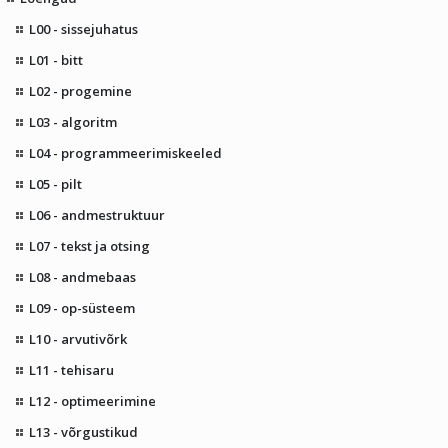
L00 - sissejuhatus
L01 - bitt
L02 - progemine
L03 - algoritm
L04 - programmeerimiskeeled
L05 - pilt
L06 - andmestruktuur
L07 - tekst ja otsing
L08 - andmebaas
L09 - op-süsteem
L10 - arvutivõrk
L11 - tehisaru
L12 - optimeerimine
L13 - võrgustikud