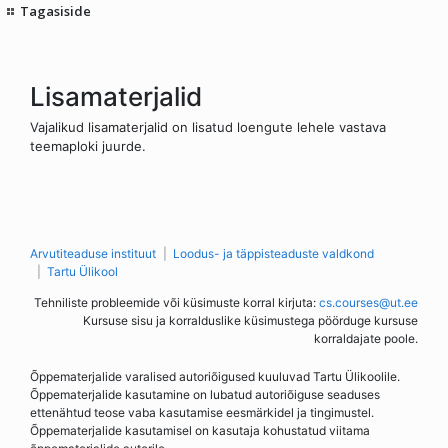
Tagasiside
Lisamaterjalid
Vajalikud lisamaterjalid on lisatud loengute lehele vastava
teemaploki juurde.
Arvutiteaduse instituut
Loodus- ja täppisteaduste valdkond
Tartu Ülikool
Tehniliste probleemide või küsimuste korral kirjuta:
cs.courses@ut.ee
Kursuse sisu ja korralduslike küsimustega pöörduge kursuse
korraldajate poole.
Õppematerjalide varalised autoriõigused kuuluvad Tartu Ülikoolile.
Õppematerjalide kasutamine on lubatud autoriõiguse seaduses
ettenähtud teose vaba kasutamise eesmärkidel ja tingimustel.
Õppematerjalide kasutamisel on kasutaja kohustatud viitama