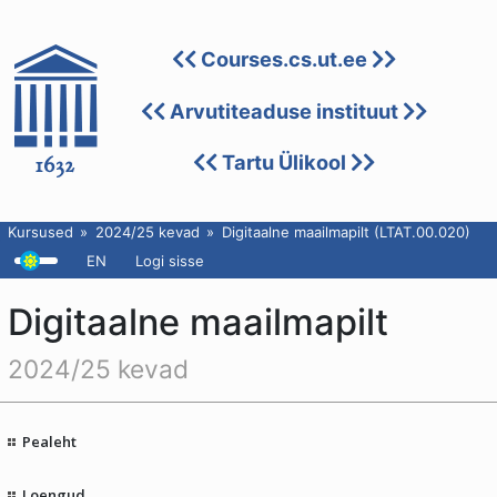
Courses.cs.ut.ee
Arvutiteaduse instituut
Tartu Ülikool
Kursused
2024/25 kevad
Digitaalne maailmapilt (LTAT.00.020)
EN
Logi sisse
Digitaalne maailmapilt
2024/25 kevad
Pealeht
Loengud