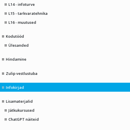
L14 - infoturve
L15 - tarkvaratehnika
L16 - muutused
Kodutööd
Ülesanded
Hindamine
Zulip vestlustuba
Infokirjad
Lisamaterjalid
Jätkukursused
ChatGPT näiteid