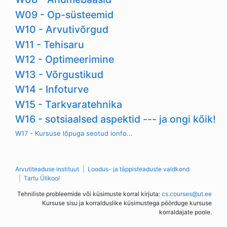
W09 - Op-süsteemid
W10 - Arvutivõrgud
W11 - Tehisaru
W12 - Optimeerimine
W13 - Võrgustikud
W14 - Infoturve
W15 - Tarkvaratehnika
W16 - sotsiaalsed aspektid --- ja ongi kõik!
W17 - Kursuse lõpuga seotud ionfo...
Arvutiteaduse instituut
Loodus- ja täppisteaduste valdkond
Tartu Ülikool
Tehniliste probleemide või küsimuste korral kirjuta:
cs.courses@ut.ee
Kursuse sisu ja korralduslike küsimustega pöörduge kursuse
korraldajate poole.