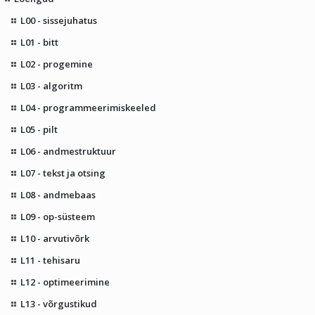
L00 - sissejuhatus
L01 - bitt
L02 - progemine
L03 - algoritm
L04 - programmeerimiskeeled
L05 - pilt
L06 - andmestruktuur
L07 - tekst ja otsing
L08 - andmebaas
L09 - op-süsteem
L10 - arvutivõrk
L11 - tehisaru
L12 - optimeerimine
L13 - võrgustikud