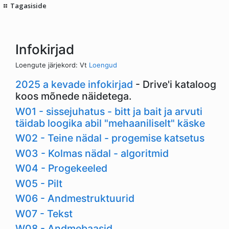
Tagasiside
Infokirjad
Loengute järjekord: Vt
Loengud
2025 a kevade infokirjad
- Drive'i kataloog
koos mõnede näidetega.
W01 - sissejuhatus - bitt ja bait ja arvuti
täidab loogika abil "mehaaniliselt" käske
W02 - Teine nädal - progemise katsetus
W03 - Kolmas nädal - algoritmid
W04 - Progekeeled
W05 - Pilt
W06 - Andmestruktuurid
W07 - Tekst
W08 - Andmebaasid