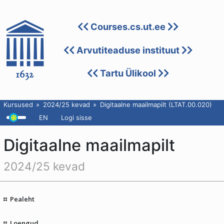
Courses.cs.ut.ee
Arvutiteaduse instituut
Tartu Ülikool
Kursused
2024/25 kevad
Digitaalne maailmapilt (LTAT.00.020)
EN
Logi sisse
Digitaalne maailmapilt
2024/25 kevad
Pealeht
Loengud