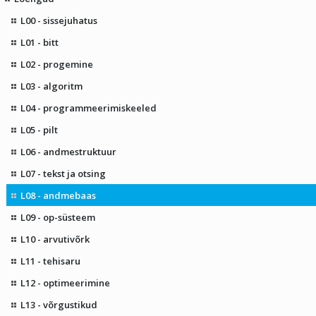
L00 - sissejuhatus
L01 - bitt
L02 - progemine
L03 - algoritm
L04 - programmeerimiskeeled
L05 - pilt
L06 - andmestruktuur
L07 - tekst ja otsing
L08 - andmebaas
L09 - op-süsteem
L10 - arvutivõrk
L11 - tehisaru
L12 - optimeerimine
L13 - võrgustikud