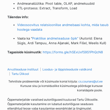
Andmeanalüütika: Pivot table, OLAP, andmekuubid
ETL-protsess: Extract, Transform, Load
Täiendav info:
Videosoovitus relatsioonilise andmebaasi kohta, mida tasub
hoolega vaadata
Vaata ka "
Praktilise andmeteaduse õpik"
(Autorid: Elena
Sügis, Ardi Tampuu, Anna Aljanaki, Mark Fišel, Meelis Kull)
Tagasiside küsimustik:
https://forms.gle/hSExUxfS9S1PhQcN8
Arvutiteaduse instituut
Loodus- ja täppisteaduste valdkond
Tartu Ülikool
Tehniliste probleemide või küsimuste korral kirjuta:
cs.courses@ut.ee
Kursuse sisu ja korralduslike küsimustega pöörduge kursuse
korraldajate poole.
Õppematerjalide varalised autoriõigused kuuluvad Tartu Ülikoolile.
Õppematerjalide kasutamine on lubatud autoriõiguse seaduses
ettenähtud teose vaba kasutamise eesmärkidel ja tingimustel.