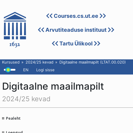
Courses.cs.ut.ee
Arvutiteaduse instituut
Tartu Ülikool
Kursused
2024/25 kevad
Digitaalne maailmapilt (LTAT.00.020)
EN
Logi sisse
Digitaalne maailmapilt
2024/25 kevad
Pealeht
Loengud