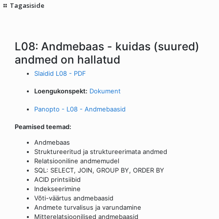
Tagasiside
L08: Andmebaas - kuidas (suured)
andmed on hallatud
Slaidid L08 - PDF
Loengukonspekt:
Dokument
Panopto - L08 - Andmebaasid
Peamised teemad:
Andmebaas
Struktureeritud ja struktureerimata andmed
Relatsiooniline andmemudel
SQL: SELECT, JOIN, GROUP BY, ORDER BY
ACID printsiibid
Indekseerimine
Võti-väärtus andmebaasid
Andmete turvalisus ja varundamine
Mitterelatsioonilised andmebaasid