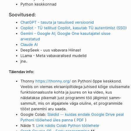
Python keskkonnad
Soovitused:
ChatGPT - tasuta ja tasulised versioonid
Copilot - TÜ tellitud Copilot, kasutab TÜ autentimist (SSO)
Gemini - Google AI; Google One kasutajatel sisse
arvestatud
Claude AI
DeepSeek - uus vabavara Hiinast
LLama - Meta vabavaralised mudelid
jne.
Täiendav info:
Thonny
https://thonny.org/
on Pythoni õppe keskkond.
Veebis on olemas ekraanipiltidega juhised kõige olulisemate
funktsionaalsuste kohta ja juures on ka video, kus
näidatakse pikemalt just programmi töö jälgimist samm-
sammult, mis on algajatele väga oluline, et programmide
tööst paremini aru saada.
Google Colab:
Slaidid -- kuidas endale Google Drive peal
Pythoni töölehed üles panna
(
PDF
)
Näide 1:
Link näidis Colab Python töölehele
Crash Course CS - Early programming
**