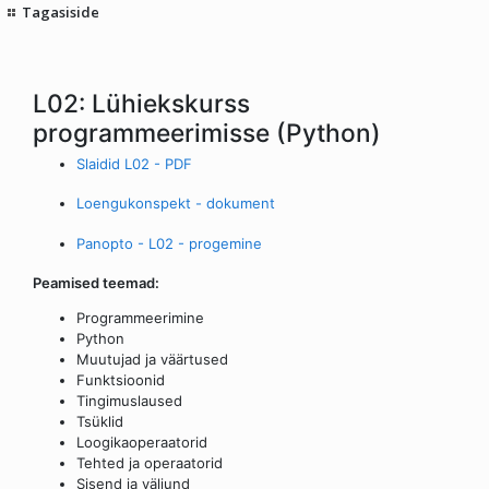
Tagasiside
L02: Lühiekskurss
programmeerimisse (Python)
Slaidid L02 - PDF
Loengukonspekt - dokument
Panopto - L02 - progemine
Peamised teemad:
Programmeerimine
Python
Muutujad ja väärtused
Funktsioonid
Tingimuslaused
Tsüklid
Loogikaoperaatorid
Tehted ja operaatorid
Sisend ja väljund