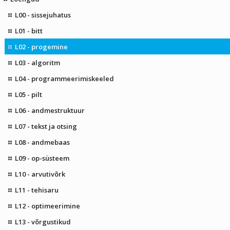
L00 - sissejuhatus
L01 - bitt
L02 - progemine
L03 - algoritm
L04 - programmeerimiskeeled
L05 - pilt
L06 - andmestruktuur
L07 - tekst ja otsing
L08 - andmebaas
L09 - op-süsteem
L10 - arvutivõrk
L11 - tehisaru
L12 - optimeerimine
L13 - võrgustikud