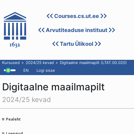
Courses.cs.ut.ee
Arvutiteaduse instituut
Tartu Ülikool
Kursused
2024/25 kevad
Digitaalne maailmapilt (LTAT.00.020)
EN
Logi sisse
Digitaalne maailmapilt
2024/25 kevad
Pealeht
Loengud