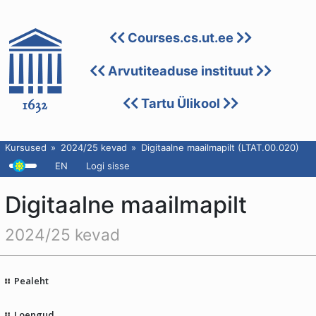
Courses.cs.ut.ee
Arvutiteaduse instituut
Tartu Ülikool
Kursused
2024/25 kevad
Digitaalne maailmapilt (LTAT.00.020)
EN
Logi sisse
Digitaalne maailmapilt
2024/25 kevad
Pealeht
Loengud