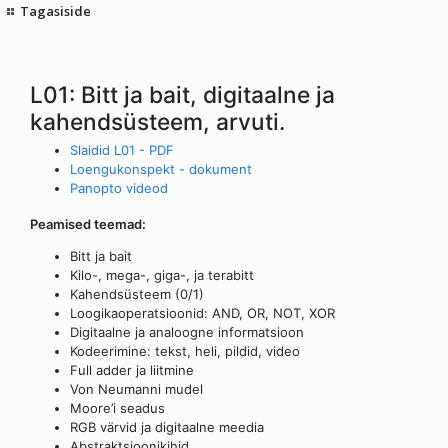
Tagasiside
L01: Bitt ja bait, digitaalne ja
kahendsüsteem, arvuti.
Slaidid L01 - PDF
Loengukonspekt - dokument
Panopto videod
Peamised teemad:
Bitt ja bait
Kilo-, mega-, giga-, ja terabitt
Kahendsüsteem (0/1)
Loogikaoperatsioonid: AND, OR, NOT, XOR
Digitaalne ja analoogne informatsioon
Kodeerimine: tekst, heli, pildid, video
Full adder ja liitmine
Von Neumanni mudel
Moore’i seadus
RGB värvid ja digitaalne meedia
Abstraktsioonikihid