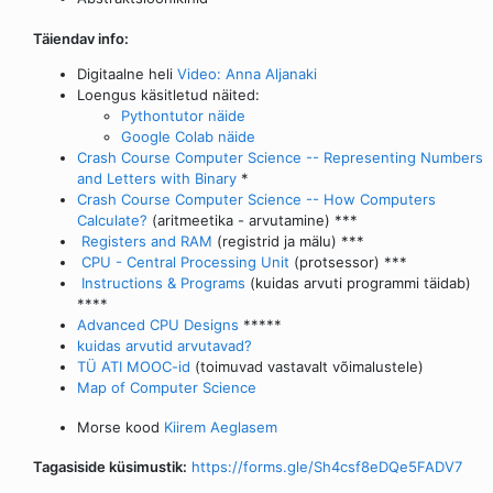
Täiendav info:
Digitaalne heli
Video: Anna Aljanaki
Loengus käsitletud näited:
Pythontutor näide
Google Colab näide
Crash Course Computer Science -- Representing Numbers
and Letters with Binary
*
Crash Course Computer Science -- How Computers
Calculate?
(aritmeetika - arvutamine) ***
Registers and RAM
(registrid ja mälu) ***
CPU - Central Processing Unit
(protsessor) ***
Instructions & Programs
(kuidas arvuti programmi täidab)
****
Advanced CPU Designs
*****
kuidas arvutid arvutavad?
TÜ ATI MOOC-id
(toimuvad vastavalt võimalustele)
Map of Computer Science
Morse kood
Kiirem
Aeglasem
Tagasiside küsimustik:
https://forms.gle/Sh4csf8eDQe5FADV7