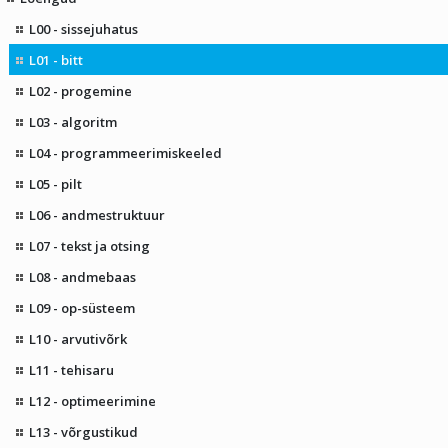
L00 - sissejuhatus
L01 - bitt
L02 - progemine
L03 - algoritm
L04 - programmeerimiskeeled
L05 - pilt
L06 - andmestruktuur
L07 - tekst ja otsing
L08 - andmebaas
L09 - op-süsteem
L10 - arvutivõrk
L11 - tehisaru
L12 - optimeerimine
L13 - võrgustikud