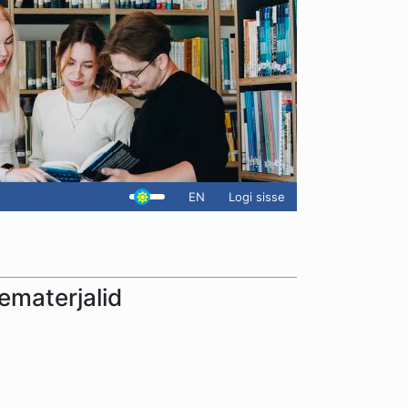
EN
Logi sisse
ematerjalid