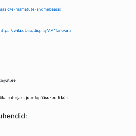
baasid/e-raamatute-andmebaasid
https://wiki.ut.ee/display/AA/Tarkvara
mp@ut.ee
tikamaterjale, juurdepääsukoodi küsi
juhendid: