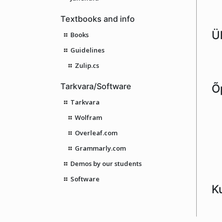
Textbooks and info
Ül
Books
Guidelines
Zulip.cs
Tarkvara/Software
Õ
Tarkvara
Wolfram
Overleaf.com
Grammarly.com
Demos by our students
Software
K