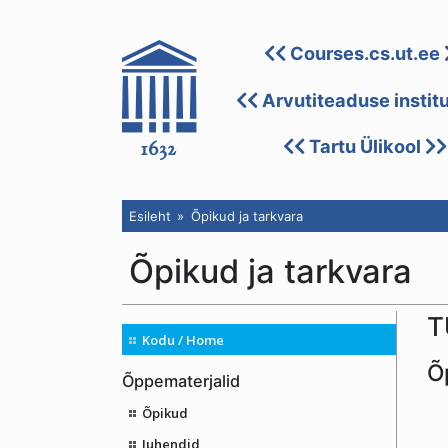
Courses.cs.ut.ee
Arvutiteaduse instit
Tartu Ülikool
Esileht
Õpikud ja tarkvara
Õpikud ja tarkvara
T
Kodu / Home
Õ
Õppematerjalid
Õpikud
Juhendid