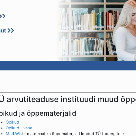
uut
Ü arvutiteaduse instituudi muud õpp
pikud ja õppematerjalid
Õpikud
Õpikud - vana
MathWiki
- matemaatika õppematerjalid loodud TÜ tudengitele