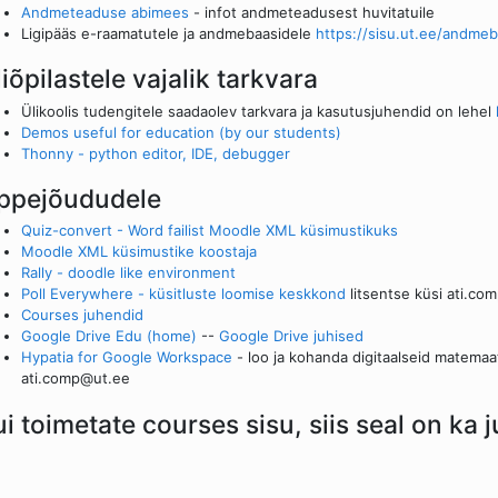
Andmeteaduse abimees
- infot andmeteadusest huvitatuile
Ligipääs e-raamatutele ja andmebaasidele
https://sisu.ut.ee/andme
iõpilastele vajalik tarkvara
Ülikoolis tudengitele saadaolev tarkvara ja kasutusjuhendid on lehel
Demos useful for education (by our students)
Thonny - python editor, IDE, debugger
ppejõududele
Quiz-convert - Word failist Moodle XML küsimustikuks
Moodle XML küsimustike koostaja
Rally - doodle like environment
Poll Everywhere - küsitluste loomise keskkond
litsentse küsi ati.co
Courses juhendid
Google Drive Edu (home)
--
Google Drive juhised
Hypatia for Google Workspace
- loo ja kohanda digitaalseid matemaa
ati.comp@ut.ee
ui toimetate courses sisu, siis seal on ka 