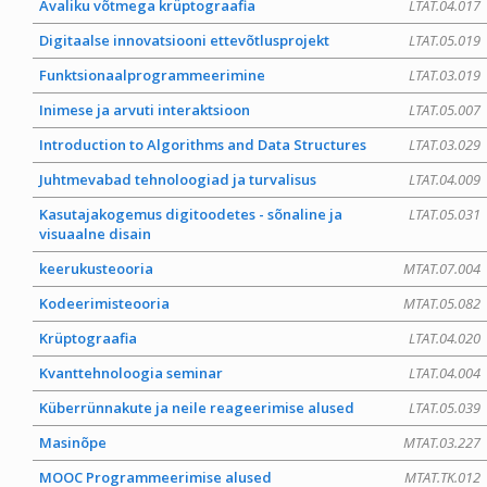
Avaliku võtmega krüptograafia
LTAT.04.017
Digitaalse innovatsiooni ettevõtlusprojekt
LTAT.05.019
Funktsionaalprogrammeerimine
LTAT.03.019
Inimese ja arvuti interaktsioon
LTAT.05.007
Introduction to Algorithms and Data Structures
LTAT.03.029
Juhtmevabad tehnoloogiad ja turvalisus
LTAT.04.009
Kasutajakogemus digitoodetes - sõnaline ja
LTAT.05.031
visuaalne disain
keerukusteooria
MTAT.07.004
Kodeerimisteooria
MTAT.05.082
Krüptograafia
LTAT.04.020
Kvanttehnoloogia seminar
LTAT.04.004
Küberrünnakute ja neile reageerimise alused
LTAT.05.039
Masinõpe
MTAT.03.227
MOOC Programmeerimise alused
MTAT.TK.012