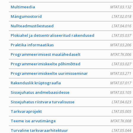
Multimeedia
MTAT.03.132
Mängumootorid
LTAT.02.018
Nullteadmustõestused
LTAT.04.016
Plokiahel ja detsentraliseeritud rakendused
LTAT.05.037
Praktika informaatikas
MTAT.03.206
Programmeerimisest maalähedaselt
MTAT.TK.006
Programmeerimiskeelte põhimõtted
LTAT.03.027
Programmeerimiskeelte uurimisseminar
MTAT.03.271
Rakenduslik krüptograafia
MTAT.07.017
Sissejuhatus andmebaasidesse
MTAT.03.105
Sissejuhatus riistvara turvalisusse
LTAT.04.023
Tarkvaraprojekt
LTAT.05.005
Teeme ise arvutimänge
MTAT.TK.008
Turvaline tarkvaraarhitektuur
LTAT.05.044