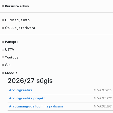
Kursuste arhiiv
Uudised ja info
Õpikud ja tarkvara
Panopto
UTTV
Youtube
ÕIS
Moodle
2026/27 sügis
Arvutigraafika
MTAT.03.015
Arvutigraafika projekt
MTAT.03.328
Arvutimängude loomine ja disain
MTAT.03.263