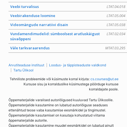
Veebi turvalisus
LTAT.04.018
Veebirakenduse loomine
LTAT.05.004
Videomängude narratiivi disain
LTAT.05.038
Vundamendimudelid: sümboolsest arutluskäigust
LTAT.02.034
süvaõppeni
Väle tarkvaraarendus
MTAT.03.295
Arvutiteaduse instituut
Loodus- ja täppisteaduste valdkond
Tartu Ülikool
Tehniliste probleemide või küsimuste korral kirjuta:
cs.courses@ut.ee
Kursuse sisu ja korralduslike küsimustega pöörduge kursuse
korraldajate poole.
Õppematerjalide varalised autoriõigused kuuluvad Tartu Ülikoolile.
Õppematerjalide kasutamine on lubatud autoriõiguse seaduses
ettenähtud teose vaba kasutamise eesmärkidel ja tingimustel.
Õppematerjalide kasutamisel on kasutaja kohustatud viitama
õppematerjalide autorile.
Õppematerjalide kasutamine muudel eesmärkidel on lubatud ainult