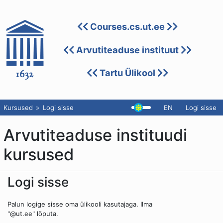
Courses.cs.ut.ee
Arvutiteaduse instituut
Tartu Ülikool
Kursused
Logi sisse
EN
Logi sisse
Arvutiteaduse instituudi
kursused
Logi sisse
Palun logige sisse oma ülikooli kasutajaga. Ilma
"@ut.ee" lõputa.