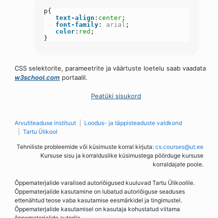
p{
text-align
:
center
;
font-family
:
arial
;
color
:
red
;
}
CSS selektorite, parameetrite ja väärtuste loetelu saab vaadata
w3school.com
portaalil.
Peatüki sisukord
Arvutiteaduse instituut
Loodus- ja täppisteaduste valdkond
Tartu Ülikool
Tehniliste probleemide või küsimuste korral kirjuta:
cs.courses@ut.ee
Kursuse sisu ja korralduslike küsimustega pöörduge kursuse
korraldajate poole.
Õppematerjalide varalised autoriõigused kuuluvad Tartu Ülikoolile.
Õppematerjalide kasutamine on lubatud autoriõiguse seaduses
ettenähtud teose vaba kasutamise eesmärkidel ja tingimustel.
Õppematerjalide kasutamisel on kasutaja kohustatud viitama
õppematerjalide autorile.