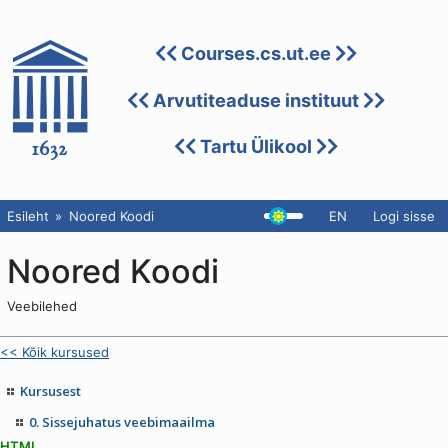
Courses.cs.ut.ee
Arvutiteaduse instituut
Tartu Ülikool
Esileht
Noored Koodi
EN
Logi sisse
Noored Koodi
Veebilehed
<< Kõik kursused
Kursusest
0. Sissejuhatus veebimaailma
HTML