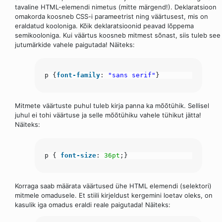
tavaline HTML-elemendi nimetus (mitte märgend!). Deklaratsioon
omakorda koosneb CSS-i parameetrist ning väärtusest, mis on
eraldatud kooloniga. Kõik deklaratsioonid peavad lõppema
semikooloniga. Kui väärtus koosneb mitmest sõnast, siis tuleb see
jutumärkide vahele paigutada! Näiteks:
p {
font-family
:
"sans serif"
}
Mitmete väärtuste puhul tuleb kirja panna ka mõõtühik. Sellisel
juhul ei tohi väärtuse ja selle mõõtühiku vahele tühikut jätta!
Näiteks:
p {
font-size
:
36pt
;}
Korraga saab määrata väärtused ühe HTML elemendi (selektori)
mitmele omadusele. Et stiili kirjeldust kergemini loetav oleks, on
kasulik iga omadus eraldi reale paigutada! Näiteks: