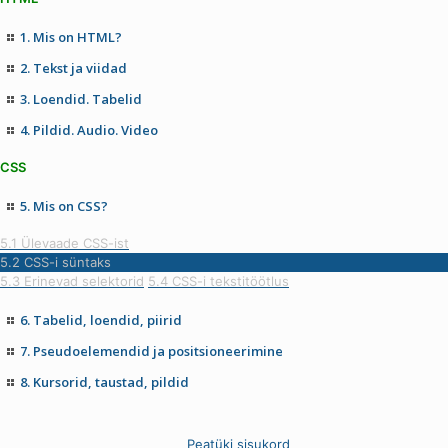
1. Mis on HTML?
2. Tekst ja viidad
3. Loendid. Tabelid
4. Pildid. Audio. Video
CSS
5. Mis on CSS?
5.1 Ülevaade CSS-ist
5.2 CSS-i süntaks
5.3 Erinevad selektorid
5.4 CSS-i tekstitöötlus
6. Tabelid, loendid, piirid
7. Pseudoelemendid ja positsioneerimine
8. Kursorid, taustad, pildid
Peatüki sisukord