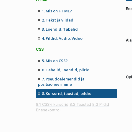
Ee
1. Mis on HTML?
2. Tekst ja viidad
3. Loendid. Tabelid
4. Pildid. Audio. Video
Ala
CSS
5. Mis on CSS?
6. Tabelid, loendid, piirid
Õpi
7. Pseudoelemendid ja
positsioneerimine
8. Kursorid, taustad, pildid
8.1 CSS-i kursorid
8.2 Taustad
8.3 Pildid
Enesekontroll