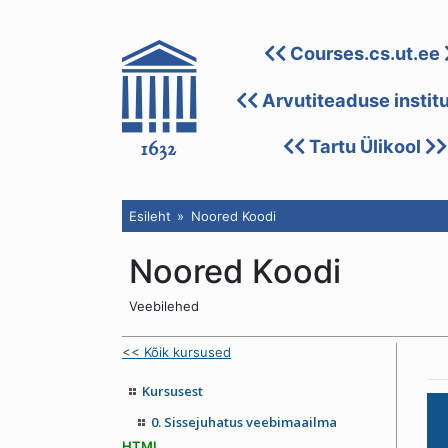
Courses.cs.ut.ee
Arvutiteaduse instit
Tartu Ülikool
Esileht
Noored Koodi
Noored Koodi
Veebilehed
<< Kõik kursused
Kursusest
0. Sissejuhatus veebimaailma
HTML