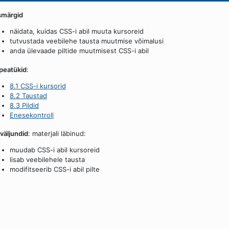
smärgid
näidata, kuidas CSS-i abil muuta kursoreid
tutvustada veebilehe tausta muutmise võimalusi
anda ülevaade piltide muutmisest CSS-i abil
peatükid
:
8.1 CSS-i kursorid
8.2 Taustad
8.3 Pildid
Enesekontroll
väljundid
: materjali läbinud:
muudab CSS-i abil kursoreid
lisab veebilehele tausta
modifitseerib CSS-i abil pilte