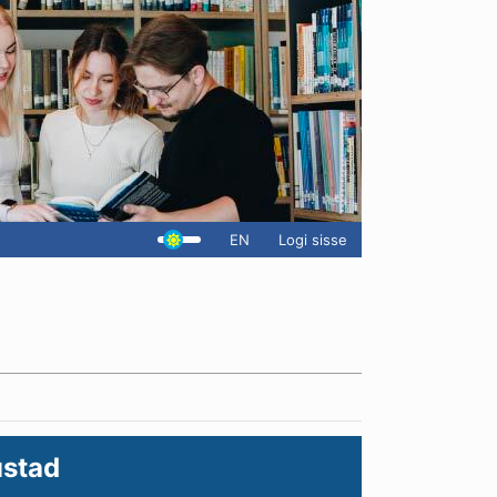
EN
Logi sisse
ustad