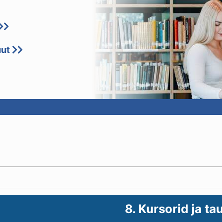
uut
8. Kursorid ja ta