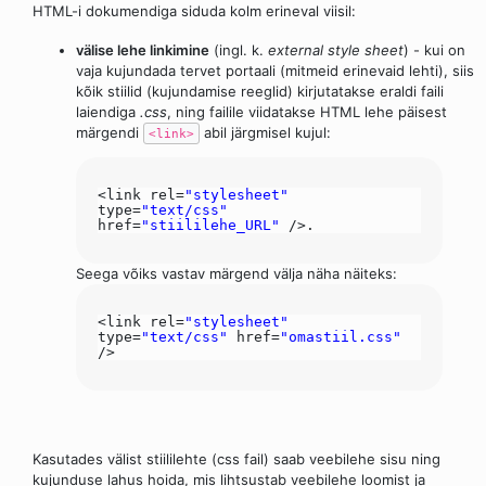
HTML-i dokumendiga siduda kolm erineval viisil:
välise lehe linkimine
(ingl. k.
external style sheet
) - kui on
vaja kujundada tervet portaali (mitmeid erinevaid lehti), siis
kõik stiilid (kujundamise reeglid) kirjutatakse eraldi faili
laiendiga
.css
, ning failile viidatakse HTML lehe päisest
märgendi
abil järgmisel kujul:
<link>
<link rel=
"stylesheet"
type=
"text/css"
href=
"stiililehe_URL"
/>.
Seega võiks vastav märgend välja näha näiteks:
<link rel=
"stylesheet"
type=
"text/css"
href=
"omastiil.css"
/>
Kasutades välist stiililehte (css fail) saab veebilehe sisu ning
kujunduse lahus hoida, mis lihtsustab veebilehe loomist ja