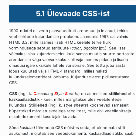
5.1 Ülevaade CSS-ist
1990-ndatel oli veeb plahvatuslikult arenenud ja levinud, tekkis
veebilehtede kujundamise probleem. Jaanuaris 1997. sai valmis
HTML 3.2, mille raames lisati HTML keelele terve hulk
vormindusega seotud atribuute (
color
,
bgcolor
jpt.). See lisas
võimalusi sisu kujundamiseks, kuid samas muutis suurte portaalite
arendamise väga vaevarikkaks - oli vaja meeles pidada ja lisada
omadusi igale üksikule lehele või sõnale. See tõttu juba aasta
lõpus kuulutati välja HTML 4 standardi, milles hakati
kujunduselementidest loobuma. Kujunduse eest pidi vastutama
CSS.
CSS
(ingl. k.
C
ascading
S
tyle
S
heets
) on astmelised
stiililehed
ehk
kaskaadlaadistik
- keel, milles märgitakse üles veebilehtede
kujundus.
Stiililehed
(ingl. k.
style sheets
) koosnevad sarnaselt
hüperteksti märgistuskeelega reeglitest, mille abil veebilehitseja
oskab dokumenti kasutajale kuvada.
Sõna
kaskaad
tähendab CSS mõistes seda, et olenemata stiili
asukohast, mõjutab see veebidokumenti. Kaskaadlaadistikku saab