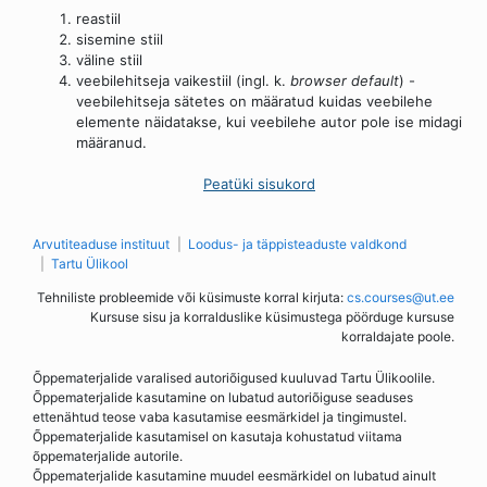
reastiil
sisemine stiil
väline stiil
veebilehitseja vaikestiil (ingl. k.
browser default
) -
veebilehitseja sätetes on määratud kuidas veebilehe
elemente näidatakse, kui veebilehe autor pole ise midagi
määranud.
Peatüki sisukord
Arvutiteaduse instituut
Loodus- ja täppisteaduste valdkond
Tartu Ülikool
Tehniliste probleemide või küsimuste korral kirjuta:
cs.courses@ut.ee
Kursuse sisu ja korralduslike küsimustega pöörduge kursuse
korraldajate poole.
Õppematerjalide varalised autoriõigused kuuluvad Tartu Ülikoolile.
Õppematerjalide kasutamine on lubatud autoriõiguse seaduses
ettenähtud teose vaba kasutamise eesmärkidel ja tingimustel.
Õppematerjalide kasutamisel on kasutaja kohustatud viitama
õppematerjalide autorile.
Õppematerjalide kasutamine muudel eesmärkidel on lubatud ainult