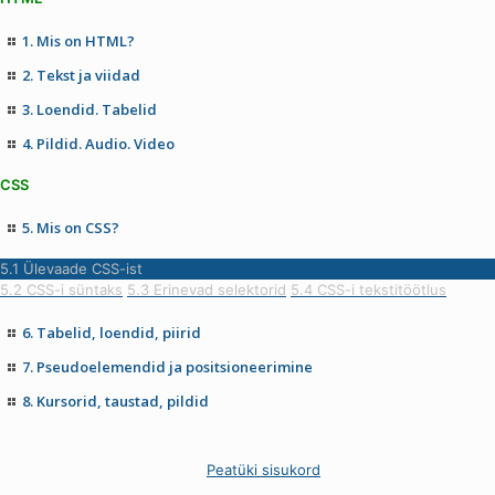
1. Mis on HTML?
2. Tekst ja viidad
3. Loendid. Tabelid
4. Pildid. Audio. Video
CSS
5. Mis on CSS?
5.1 Ülevaade CSS-ist
5.2 CSS-i süntaks
5.3 Erinevad selektorid
5.4 CSS-i tekstitöötlus
6. Tabelid, loendid, piirid
7. Pseudoelemendid ja positsioneerimine
8. Kursorid, taustad, pildid
Peatüki sisukord