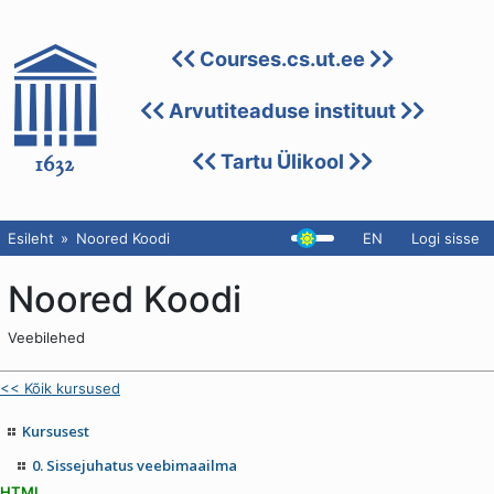
Courses.cs.ut.ee
Arvutiteaduse instituut
Tartu Ülikool
Esileht
Noored Koodi
EN
Logi sisse
Noored Koodi
Veebilehed
<< Kõik kursused
Kursusest
0. Sissejuhatus veebimaailma
HTML