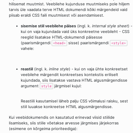
hilisemat muutmist. Veebilehe kujunduse muutmiseks pole hiljem
tarvis üle vaadata terve HTML dokumendi kõiki märgendeid vaid
piisab eraldi CSS faili muutmisest või asendamisest.
sisemise stiil veebilehe päises
(ingl. k.
internal style sheet
) -
kui on vaja kujundada vaid üks konkreetne veebileht - CSS
reeglid lisatakse HTML-dokumendi päisesse
(paarismärgendi
sisse) paarismärgendi
<head>
<style>
vahele:
reastiil
(ingl. k.
inline style
) - kui on vaja ühte konkreetset
veebilehe märgendit konkreetses kontekstis eriliselt
kujundada, siis lisatakse vastava HTML algusmärgendisse
argument
järgmisel kujul:
style
Reastiili kasutamisel läheb palju CSS võimalusi raisku, sest
stiil luuakse konkreetse HTML algusmärgendisse.
Kui veebidokumendis on kasutatud erinevad viisid stiilide
lisamiseks, siis stiile võetakse arvesse järgmises järjekorras
(esimene on kõrgeima prioriteediga):