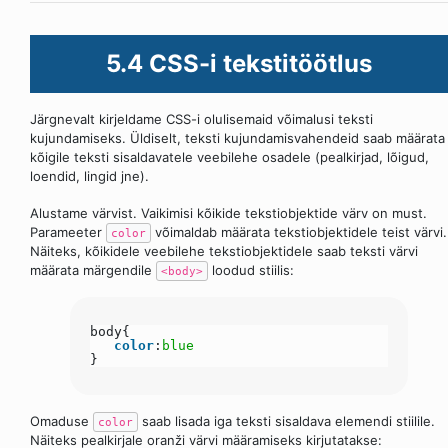
5.4 CSS-i tekstitöötlus
Järgnevalt kirjeldame CSS-i olulisemaid võimalusi teksti
kujundamiseks. Üldiselt, teksti kujundamisvahendeid saab määrata
kõigile teksti sisaldavatele veebilehe osadele (pealkirjad, lõigud,
loendid, lingid jne).
Alustame värvist. Vaikimisi kõikide tekstiobjektide värv on must.
Parameeter
võimaldab määrata tekstiobjektidele teist värvi.
color
Näiteks, kõikidele veebilehe tekstiobjektidele saab teksti värvi
määrata märgendile
loodud stiilis:
<body>
body{
color
:
blue
}
Omaduse
saab lisada iga teksti sisaldava elemendi stiilile.
color
Näiteks pealkirjale oranži värvi määramiseks kirjutatakse: