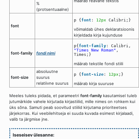
määrab reavahe tekstis
%
(protsentuaalne)
p {
font
:
12px
Calibri;}
font
võimaldab ühes deklaratsioonis
kirjeldada kirja kujunduse
p{
font-family
: Calibri,
"Times New Roman"
,
font-family
fondi nimi
Times;}
määrab tekstile fondi stiili
absoluutne
p {
font-size
:
12px
;}
font-size
suurus
relatiivne suurus
määrab kirja suuruse
Meeles tuleks pidada, et parameetri
font-family
kasutamisel tuleb
jutumärkide vahele kirjutada kirjastiilid, mille nimes on rohkem kui
üks sõna. Samuti peab soovitud stiilid kirjutama prioriteetses
järjekorras. Kui veebilehitseja ei suuda kuvada esimest kirjalaadi,
valib ta järgmise jne.
Iseseisev ülesanne: