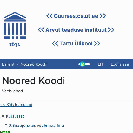
Courses.cs.ut.ee
Arvutiteaduse instituut
Tartu Ülikool
Esileht
Noored Koodi
EN
Logi sisse
Noored Koodi
Veebilehed
<< Kõik kursused
Kursusest
0. Sissejuhatus veebimaailma
HTML