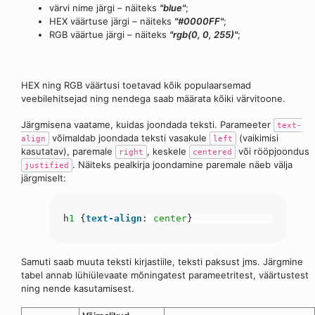
värvi nime järgi – näiteks
"blue"
;
HEX väärtuse järgi – näiteks
"#0000FF"
;
RGB väärtue järgi – näiteks
"rgb(0, 0, 255)"
;
HEX ning RGB väärtusi toetavad kõik populaarsemad
veebilehitsejad ning nendega saab määrata kõiki värvitoone.
Järgmisena vaatame, kuidas joondada teksti. Parameeter
text-
võimaldab joondada teksti vasakule
(vaikimisi
align
left
kasutatav), paremale
, keskele
või rööpjoondus
right
centered
. Näiteks pealkirja joondamine paremale näeb välja
justified
järgmiselt:
h
1
{
text-align
:
center
}
Samuti saab muuta teksti kirjastiile, teksti paksust jms. Järgmine
tabel annab lühiülevaate mõningatest parameetritest, väärtustest
ning nende kasutamisest.