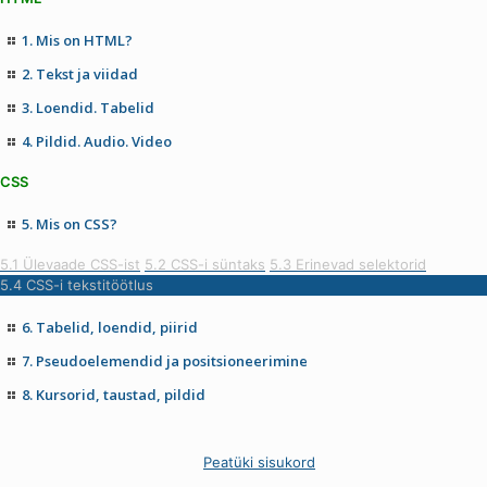
1. Mis on HTML?
2. Tekst ja viidad
3. Loendid. Tabelid
4. Pildid. Audio. Video
CSS
5. Mis on CSS?
5.1 Ülevaade CSS-ist
5.2 CSS-i süntaks
5.3 Erinevad selektorid
5.4 CSS-i tekstitöötlus
6. Tabelid, loendid, piirid
7. Pseudoelemendid ja positsioneerimine
8. Kursorid, taustad, pildid
Peatüki sisukord