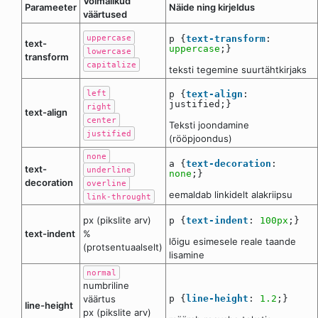
Võimalikud
Parameeter
Näide ning kirjeldus
väärtused
uppercase
p {
text-transform
:
text-
uppercase
;}
lowercase
transform
capitalize
teksti tegemine suurtähtkirjaks
left
p {
text-align
:
justified;}
right
text-align
center
Teksti joondamine
justified
(rööpjoondus)
none
a {
text-decoration
:
text-
underline
none
;}
decoration
overline
eemaldab linkidelt alakriipsu
link-throught
px (pikslite arv)
p {
text-indent
:
100px
;}
text-indent
%
lõigu esimesele reale taande
(protsentuaalselt)
lisamine
normal
numbriline
väärtus
p {
line-height
:
1.2
;}
line-height
px (pikslite arv)