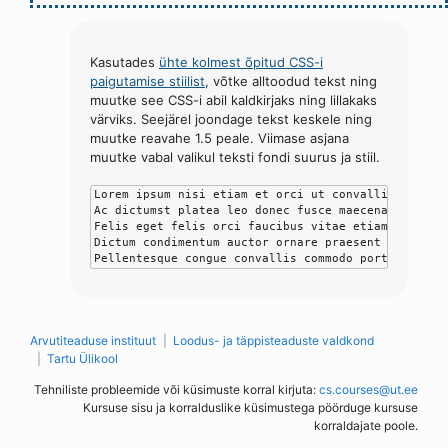
Kasutades
ühte kolmest õpitud CSS-i
paigutamise stiilist
, võtke alltoodud tekst ning
muutke see CSS-i abil kaldkirjaks ning lillakaks
värviks. Seejärel joondage tekst keskele ning
muutke reavahe 1.5 peale. Viimase asjana
muutke vabal valikul teksti fondi suurus ja stiil.
Lorem ipsum nisi etiam et orci ut convallis enim.

Ac dictumst platea leo donec fusce maecenas.

Felis eget felis orci faucibus vitae etiam et.

Dictum condimentum auctor ornare praesent cras morb
Pellentesque congue convallis commodo porta in cub
Arvutiteaduse instituut
Loodus- ja täppisteaduste valdkond
Tartu Ülikool
Tehniliste probleemide või küsimuste korral kirjuta:
cs.courses@ut.ee
Kursuse sisu ja korralduslike küsimustega pöörduge kursuse
korraldajate poole.