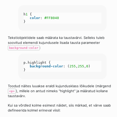
h
1
{
color
:
#FF8040
}
Tekstiobjektidele saab määrata ka taustavärvi. Selleks tuleb
soovitud elemendi kujundusele lisada tausta parameeter
:
background-color
p.highlight {
background-color
: (
255
,
255
,
0
)
}
Toodud näites luuakse eraldi kujundusklass lõikudele (märgend
), millele on antud nimeks "highlight" ja määratud kollane
<p>
taustavärv.
Kui sa võrdled kolme esimest näidet, siis märkad, et värve saab
defineerida kolmel erineval viisil: