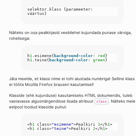
selektor.klass {parameeter:
väärtus}
Näiteks on osa pealkirjasid veebilehel kujundada punase värviga,
rohelisega:
h
1
.esimene{
background-color
:
red
}
h
1
.teine{
background-color
:
green
}
Jäta meelde, et klassi nime ei tohi alustada numbriga! Selline klass
ei tööta Mozilla Firefox brauseri kasutamisel!
Klasside (ehk kujunduse) kasutamiseks HTML dokumendis, tuleb
vastavasse algusmärgendisse lisada atribuut
. Näiteks meie
class
eelpool loodud klasside puhul:
<h
1
class=
"esimene"
>Pealkiri
1
</h
1
>
<h
1
class=
"teine"
>Pealkiri
2
</h
1
>