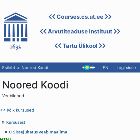
Courses.cs.ut.ee
Arvutiteaduse instituut
Tartu Ülikool
Esileht
Noored Koodi
EN
Logi sisse
Noored Koodi
Veebilehed
<< Kõik kursused
Kursusest
0. Sissejuhatus veebimaailma
HTML