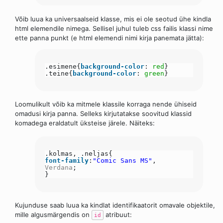
Võib luua ka universaalseid klasse, mis ei ole seotud ühe kindla
html elemendile nimega. Sellisel juhul tuleb css failis klassi nime
ette panna punkt (e html elemendi nimi kirja panemata jätta):
.esimene{
background-color
:
red
}
.teine{
background-color
:
green
}
Loomulikult võib ka mitmele klassile korraga nende ühiseid
omadusi kirja panna. Selleks kirjutatakse soovitud klassid
komadega eraldatult üksteise järele. Näiteks:
.kolmas, .neljas{
font-family
:
"Comic Sans MS"
,
Verdana
;
}
Kujunduse saab luua ka kindlat identifikaatorit omavale objektile,
mille algusmärgendis on
atribuut:
id