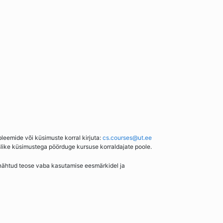
bleemide või küsimuste korral kirjuta:
cs.courses@ut.ee
slike küsimustega pöörduge kursuse korraldajate poole.
enähtud teose vaba kasutamise eesmärkidel ja