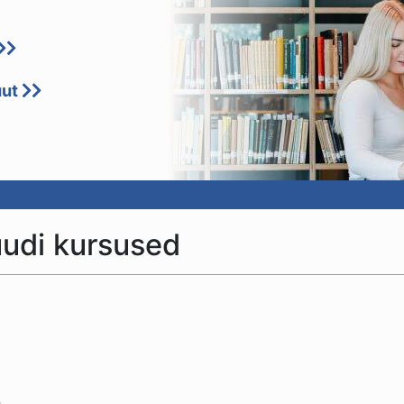
uut
uudi kursused