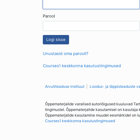
Parool
Unustasid oma parooli?
Courses’i keskkonna kasutustingimused
Arvutiteaduse instituut
Loodus- ja täppisteaduste v
Õppematerjalide varalised autoriõigused kuuluvad Tar
tingimustel. Õppematerjalide kasutamisel on kasutaja 
Õppematerjalide kasutamine muudel eesmärkidel on lubat
Courses’i keskkonna kasutustingimused