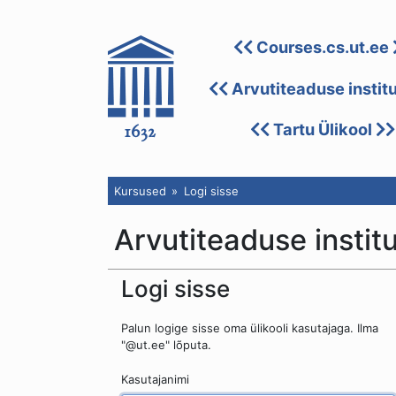
Courses.cs.ut.ee
Arvutiteaduse instit
Tartu Ülikool
Kursused
Logi sisse
Arvutiteaduse instit
Logi sisse
Palun logige sisse oma ülikooli kasutajaga. Ilma
"@ut.ee" lõputa.
Kasutajanimi