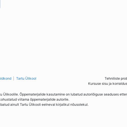
aldkond
Tartu Ülikool
Tehniliste pro
Kursuse sisu ja korraldu
tu Ülikoolile. Õppematerjalide kasutamine on lubatud autoriõiguse seaduses ett
kohustatud viitama õppematerjalide autorile.
ud ainult Tartu Ülikooli eelneval kirjalikul nõusolekul.