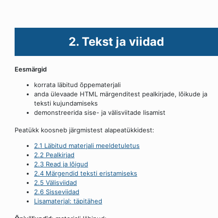
2. Tekst ja viidad
Eesmärgid
korrata läbitud õppematerjali
anda ülevaade HTML märgenditest pealkirjade, lõikude ja
teksti kujundamiseks
demonstreerida sise- ja välisviitade lisamist
Peatükk koosneb järgmistest alapeatükkidest:
2.1 Läbitud materjali meeldetuletus
2.2 Pealkirjad
2.3 Read ja lõigud
2.4 Märgendid teksti eristamiseks
2.5 Välisviidad
2.6 Sisseviidad
Lisamaterjal: täpitähed