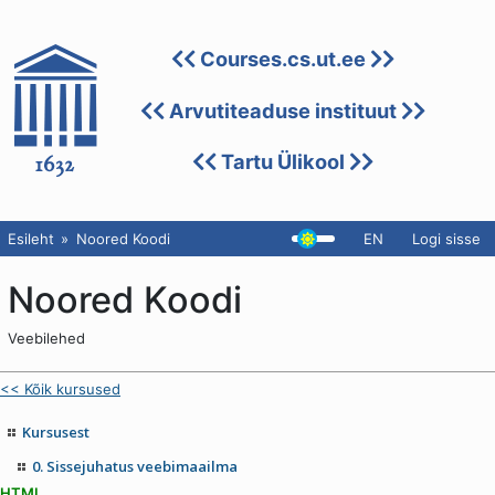
Courses.cs.ut.ee
Arvutiteaduse instituut
Tartu Ülikool
Esileht
Noored Koodi
EN
Logi sisse
Noored Koodi
Veebilehed
<< Kõik kursused
Kursusest
0. Sissejuhatus veebimaailma
HTML