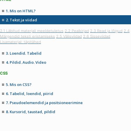
1. Mis on HTML?
2. Tekst ja viidad
2.1 Läbitud materjali meeldetuletus
2.2 Pealkirjad
2.3 Read ja lõigud
2.4
Märgendid teksti eristamiseks
2.5 Välisviidad
2.6 Sisseviidad
Lisamaterjal: täpitähed
3. Loendid. Tabelid
4. Pildid. Audio. Video
CSS
5. Mis on CSS?
6. Tabelid, loendid, piirid
7. Pseudoelemendid ja positsioneerimine
8. Kursorid, taustad, pildid