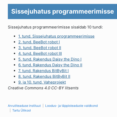
Sissejuhatus programmeerimisse
Sissejuhatus programmeerimisse sisaldab 10 tundi:
1. tund. Sissejuhatus programmeerimisse
2. tund. BeeBot robot I
3. tund. BeeBot robot II
4. tund. BeeBot robot III
5. tund. Rakendus Daisy the Dino I
6. tund. Rakendus Daisy the Dino II
7. tund. Rakendus BitByBit I
8. tund. Rakendus BitByBit II
9. ja 10. tund. Vaheprojekt
Creative Commons 4.0 CC-BY litsents
Arvutiteaduse instituut
Loodus- ja täppisteaduste valdkond
Tartu Ülikool