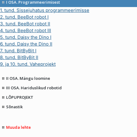
I OSA. Programmeerimisest
1. tund. Sissejuhatus programmeerimisse
2. tund. BeeBot robot I
3. tund. BeeBot robot II
4. tund. BeeBot robot III
5. tund. Daisy the Dino I
6. tund. Daisy the Dino II
7. tund. BitByBit I
8. tund. BitByBit II
9. ja 10. tund. Vaheprojekt
II OSA. Mängu loomine
III OSA. Hariduslikud robotid
LÕPUPROJEKT
Sõnastik
Muuda lehte