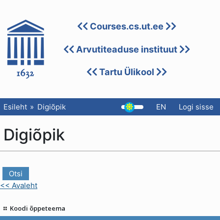
Courses.cs.ut.ee
Arvutiteaduse instituut
Tartu Ülikool
Esileht
Digiõpik
EN
Logi sisse
Digiõpik
<< Avaleht
Koodi õppeteema