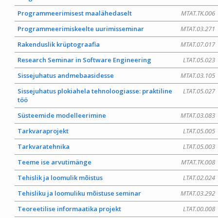
Programmeerimisest maalähedaselt
MTAT.TK.006
Programmeerimiskeelte uurimisseminar
MTAT.03.271
Rakenduslik krüptograafia
MTAT.07.017
Research Seminar in Software Engineering
LTAT.05.023
Sissejuhatus andmebaasidesse
MTAT.03.105
Sissejuhatus plokiahela tehnoloogiasse: praktiline
LTAT.05.027
töö
Süsteemide modelleerimine
MTAT.03.083
Tarkvaraprojekt
LTAT.05.005
Tarkvaratehnika
LTAT.05.003
Teeme ise arvutimänge
MTAT.TK.008
Tehislik ja loomulik mõistus
LTAT.02.024
Tehisliku ja loomuliku mõistuse seminar
MTAT.03.292
Teoreetilise informaatika projekt
LTAT.00.008