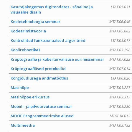
Kasutajakogemus digitoodetes - sõnaline ja
LTAT.05.031
visuaalne disain
Keeletehnoloogia seminar
MTAT.06.046
Kodeerimisteooria
MTAT.05.082
Kontrollitud funktsionaalsed algoritmid
LTAT.03.017
Koolirobootika I
MTAT.03.298
Krüptograafia ja küberturvalisuse uurimisseminar
MTAT.07.022
Krüptograafilised protokollid
MTAT.07.014
Kõrgjõudlusega andmetöötlus
LTAT.06.026
Masinõpe
MTAT.03.227
Masinõppe erikursus
MTAT.03.317
Mobiili- ja pilvearvutuse seminar
MTAT.03.280
MOOC Programmeerimise alused
MTAT.TK.012
Multimeedia
MTAT.03.132