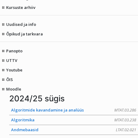
Kursuste arhiiv
Uudised ja info
Õpikud ja tarkvara
Panopto
UTTV
Youtube
ÕIS
Moodle
2024/25 sügis
Algoritmide kavandamine ja analüüs
MTAT.03.286
Algoritmika
MTAT.03.238
Andmebaasid
LTAT.02.021