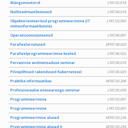
Mängumootorid
LTAT.02.018
Nullteadmustõestused
LTAT.04.016
Objektorienteeritud programmeerimine (IT
LTAT.SO.003
mitteinformaatikutele)
Operatsioonisüsteemid
LTAT.06.001
Paralleelarvutused
MTAT.08.020
Paralleelprogrammeerimise keeled
LTAT.06.022
Pervasiivse andmeteaduse seminar
LTAT.06.010
Pilvepõhised rakendused Kubernetesel
LTAT.06.025
Praktika informaatikas
MTAT.03.206
Professionaalse enesearengu seminar
LTAT.05.030
Programmeerimine
LTAT.03.001
Programmeerimine
LTAT.SO.001
Programmeerimise alused
MTAT.03.236
Programmeerimise alused II
MTAT.03.256