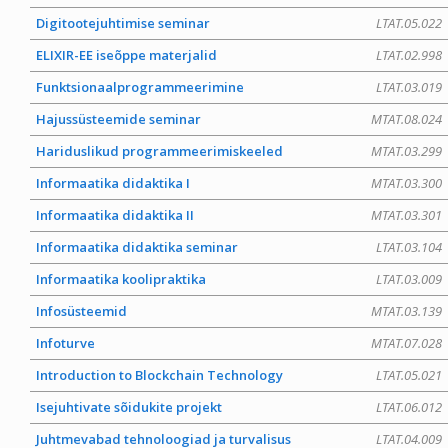
Digitootejuhtimise seminar
LTAT.05.022
ELIXIR-EE iseõppe materjalid
LTAT.02.998
Funktsionaalprogrammeerimine
LTAT.03.019
Hajussüsteemide seminar
MTAT.08.024
Hariduslikud programmeerimiskeeled
MTAT.03.299
Informaatika didaktika I
MTAT.03.300
Informaatika didaktika II
MTAT.03.301
Informaatika didaktika seminar
LTAT.03.104
Informaatika koolipraktika
LTAT.03.009
Infosüsteemid
MTAT.03.139
Infoturve
MTAT.07.028
Introduction to Blockchain Technology
LTAT.05.021
Isejuhtivate sõidukite projekt
LTAT.06.012
Juhtmevabad tehnoloogiad ja turvalisus
LTAT.04.009