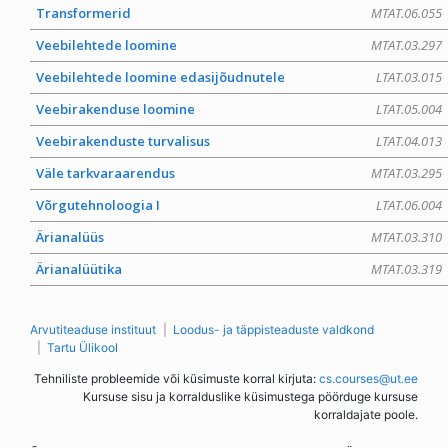
Transformerid
MTAT.06.055
Veebilehtede loomine
MTAT.03.297
Veebilehtede loomine edasijõudnutele
LTAT.03.015
Veebirakenduse loomine
LTAT.05.004
Veebirakenduste turvalisus
LTAT.04.013
Väle tarkvaraarendus
MTAT.03.295
Võrgutehnoloogia I
LTAT.06.004
Ärianalüüs
MTAT.03.310
Ärianalüütika
MTAT.03.319
Arvutiteaduse instituut
Loodus- ja täppisteaduste valdkond
Tartu Ülikool
Tehniliste probleemide või küsimuste korral kirjuta:
cs.courses@ut.ee
Kursuse sisu ja korralduslike küsimustega pöörduge kursuse
korraldajate poole.