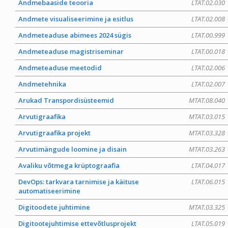
Andmebaaside teooria
LTAT.02.030
Andmete visualiseerimine ja esitlus
LTAT.02.008
Andmeteaduse abimees 2024 sügis
LTAT.00.999
Andmeteaduse magistriseminar
LTAT.00.018
Andmeteaduse meetodid
LTAT.02.006
Andmetehnika
LTAT.02.007
Arukad Transpordisüsteemid
MTAT.08.040
Arvutigraafika
MTAT.03.015
Arvutigraafika projekt
MTAT.03.328
Arvutimängude loomine ja disain
MTAT.03.263
Avaliku võtmega krüptograafia
LTAT.04.017
DevOps: tarkvara tarnimise ja käituse
LTAT.06.015
automatiseerimine
Digitoodete juhtimine
MTAT.03.325
Digitootejuhtimise ettevõtlusprojekt
LTAT.05.019