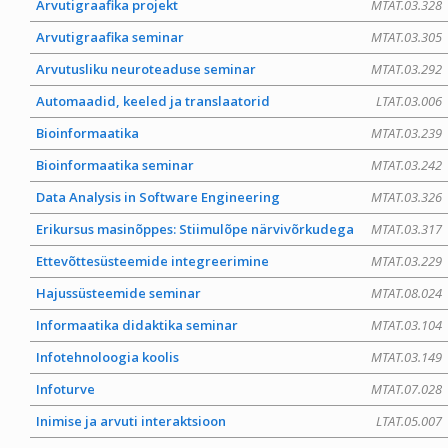
Arvutigraafika projekt
MTAT.03.328
Arvutigraafika seminar
MTAT.03.305
Arvutusliku neuroteaduse seminar
MTAT.03.292
Automaadid, keeled ja translaatorid
LTAT.03.006
Bioinformaatika
MTAT.03.239
Bioinformaatika seminar
MTAT.03.242
Data Analysis in Software Engineering
MTAT.03.326
Erikursus masinõppes: Stiimulõpe närvivõrkudega
MTAT.03.317
Ettevõttesüsteemide integreerimine
MTAT.03.229
Hajussüsteemide seminar
MTAT.08.024
Informaatika didaktika seminar
MTAT.03.104
Infotehnoloogia koolis
MTAT.03.149
Infoturve
MTAT.07.028
Inimise ja arvuti interaktsioon
LTAT.05.007