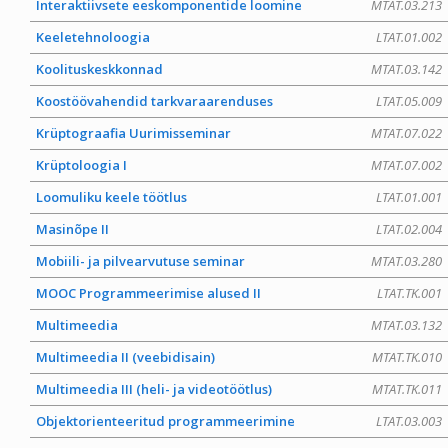
Interaktiivsete eeskomponentide loomine
MTAT.03.213
Keeletehnoloogia
LTAT.01.002
Koolituskeskkonnad
MTAT.03.142
Koostöövahendid tarkvaraarenduses
LTAT.05.009
Krüptograafia Uurimisseminar
MTAT.07.022
Krüptoloogia I
MTAT.07.002
Loomuliku keele töötlus
LTAT.01.001
Masinõpe II
LTAT.02.004
Mobiili- ja pilvearvutuse seminar
MTAT.03.280
MOOC Programmeerimise alused II
LTAT.TK.001
Multimeedia
MTAT.03.132
Multimeedia II (veebidisain)
MTAT.TK.010
Multimeedia III (heli- ja videotöötlus)
MTAT.TK.011
Objektorienteeritud programmeerimine
LTAT.03.003