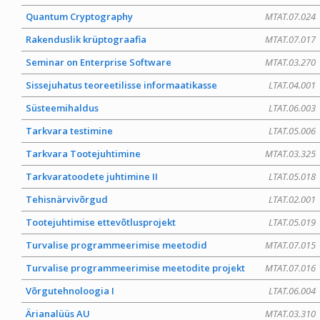
Quantum Cryptography
MTAT.07.024
Rakenduslik krüptograafia
MTAT.07.017
Seminar on Enterprise Software
MTAT.03.270
Sissejuhatus teoreetilisse informaatikasse
LTAT.04.001
Süsteemihaldus
LTAT.06.003
Tarkvara testimine
LTAT.05.006
Tarkvara Tootejuhtimine
MTAT.03.325
Tarkvaratoodete juhtimine II
LTAT.05.018
Tehisnärvivõrgud
LTAT.02.001
Tootejuhtimise ettevõtlusprojekt
LTAT.05.019
Turvalise programmeerimise meetodid
MTAT.07.015
Turvalise programmeerimise meetodite projekt
MTAT.07.016
Võrgutehnoloogia I
LTAT.06.004
Ärianalüüs AU
MTAT.03.310