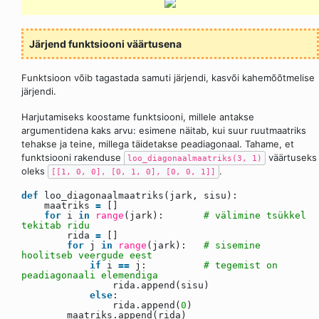
Järjend funktsiooni väärtusena
Funktsioon võib tagastada samuti järjendi, kasvõi kahemõõtmelise
järjendi.
Harjutamiseks koostame funktsiooni, millele antakse
argumentidena kaks arvu: esimene näitab, kui suur ruutmaatriks
tehakse ja teine, millega täidetakse peadiagonaal. Tahame, et
funktsiooni rakenduse
väärtuseks
loo_diagonaalmaatriks(3, 1)
oleks
.
[[1, 0, 0], [0, 1, 0], [0, 0, 1]]
def
loo_diagonaalmaatriks(jark, sisu):
maatriks
=
[]
for
i
in
range
(jark):
# välimine tsükkel
tekitab ridu
rida
=
[]
for
j
in
range
(jark):
# sisemine
hoolitseb veergude eest
if
i
=
=
j:
# tegemist on
peadiagonaali elemendiga
rida.append(sisu)
else
:
rida.append(
0
)
maatriks.append(rida)