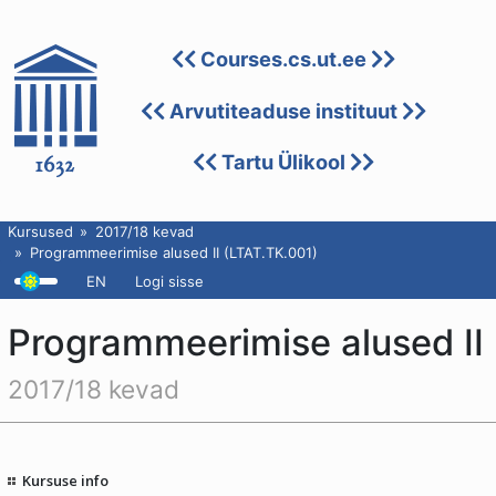
Courses.cs.ut.ee
Arvutiteaduse instituut
Tartu Ülikool
Kursused
2017/18 kevad
Programmeerimise alused II (LTAT.TK.001)
EN
Logi sisse
Programmeerimise alused II
2017/18 kevad
Kursuse info