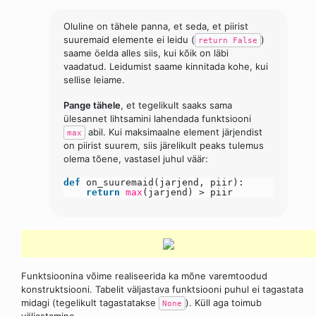
Oluline on tähele panna, et seda, et piirist
suuremaid elemente ei leidu (
)
return False
saame öelda alles siis, kui kõik on läbi
vaadatud. Leidumist saame kinnitada kohe, kui
sellise leiame.
Pange tähele
, et tegelikult saaks sama
ülesannet lihtsamini lahendada funktsiooni
abil. Kui maksimaalne element järjendist
max
on piirist suurem, siis järelikult peaks tulemus
olema tõene, vastasel juhul väär:
def
on_suuremaid(jarjend, piir):
return
max
(jarjend) > piir
Funktsioonina võime realiseerida ka mõne varemtoodud
konstruktsiooni. Tabelit väljastava funktsiooni puhul ei tagastata
midagi (tegelikult tagastatakse
). Küll aga toimub
None
väljastamine.