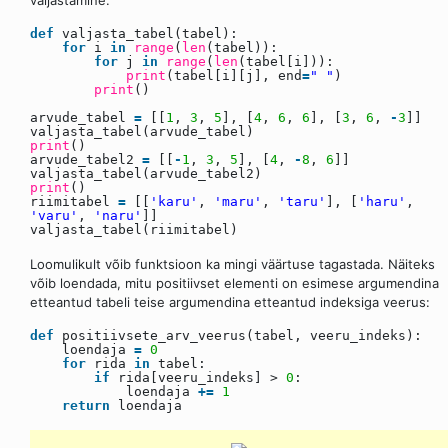
def
valjasta_tabel(tabel):
for
i
in
range
(
len
(tabel)):
for
j
in
range
(
len
(tabel[i])):
print
(tabel[i][j], end
=
" "
)
print
()
arvude_tabel
=
[[
1
,
3
,
5
], [
4
,
6
,
6
], [
3
,
6
,
-
3
]]
valjasta_tabel(arvude_tabel)
print
()
arvude_tabel2
=
[[
-
1
,
3
,
5
], [
4
,
-
8
,
6
]]
valjasta_tabel(arvude_tabel2)
print
()
riimitabel
=
[[
'karu'
,
'maru'
,
'taru'
], [
'haru'
,
'varu'
,
'naru'
]]
valjasta_tabel(riimitabel)
Loomulikult võib funktsioon ka mingi väärtuse tagastada. Näiteks
võib loendada, mitu positiivset elementi on esimese argumendina
etteantud tabeli teise argumendina etteantud indeksiga veerus:
def
positiivsete_arv_veerus(tabel, veeru_indeks):
loendaja
=
0
for
rida
in
tabel:
if
rida[veeru_indeks] >
0
:
loendaja
+
=
1
return
loendaja