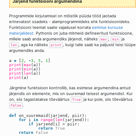
Järjend funktsiooni argumendina
Programmide kirjutamisel on mõistlik püüda tööd jaotada
erinevatest osadeks - alamprogrammideks ehk funktsioonideks.
Funktsiooni teemat saate vajadusel korrata
eelmise kursuse
materjalidest
. Pythonis on juba mitmeid defineeritud funktsioone,
millele saab anda argumendiks järjendi, näiteks
,
ja
max
min
, aga ka näiteks
, kuigi talle saab ka paljusid teisi tüüpe
len
print
argumendiks anda.
a
=
[
2
,
-
3
,
5
,
1
]
print
(
max
(a))
print
(
min
(a))
print
(
len
(a))
print
(a)
Järgmine funktsioon kontrollib, kas esimese argumendina antud
järjendis on elemente, mis on suuremad teisest argumendist. Kui
on, siis tagastatakse tõeväärtus
ja kui pole, siis tõeväärtus
True
.
False
def
on_suuremaid(jarjend, piir):
for
i
in
range
(
len
(jarjend)):
if
jarjend[i] > piir:
return
True
return
False