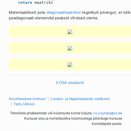
return
maatriks
Matemaatiliselt pole
diagonaalmaatriksil
tegelikult piirangut, et kõik
peadiagonaali elemendid peaksid võrdsed olema.
II OSA sisukord
Arvutiteaduse instituut
Loodus- ja täppisteaduste valdkond
Tartu Ülikool
Tehniliste probleemide või küsimuste korral kirjuta:
cs.courses@ut.ee
Kursuse sisu ja korralduslike küsimustega pöörduge kursuse
korraldajate poole.