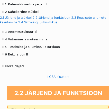
1. Kahemõõtmeline järjend
2. Kahekordne tsükkel
2.1 Järjend ja tsükkel
2.2 Järjend ja funktsioon
2.3 Reaalsete andmete
kasutamine
2.4 Silmaring: Juhuslikkus
3. Andmestruktuurid
4. Viitamine ja muteerimine
5. Testimine ja silumine. Rekursioon
6. Rekursioon II
Korraldajad
II OSA sisukord
2.2 JÄRJEND JA FUNKTSIOON