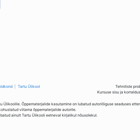
aldkond
Tartu Ülikool
Tehniliste pro
Kursuse sisu ja korraldu
tu Ülikoolile. Õppematerjalide kasutamine on lubatud autoriõiguse seaduses ett
kohustatud viitama õppematerjalide autorile.
ud ainult Tartu Ülikooli eelneval kirjalikul nõusolekul.