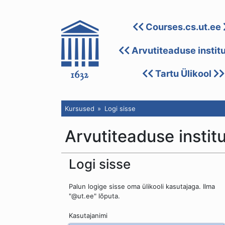
Courses.cs.ut.ee
Arvutiteaduse instit
Tartu Ülikool
Kursused
Logi sisse
Arvutiteaduse instit
Logi sisse
Palun logige sisse oma ülikooli kasutajaga. Ilma
"@ut.ee" lõputa.
Kasutajanimi