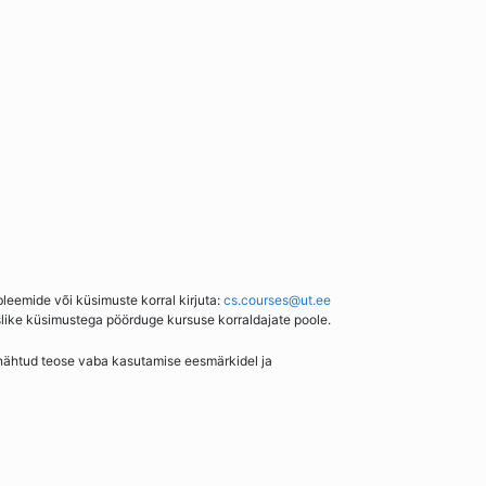
bleemide või küsimuste korral kirjuta:
cs.courses@ut.ee
slike küsimustega pöörduge kursuse korraldajate poole.
enähtud teose vaba kasutamise eesmärkidel ja