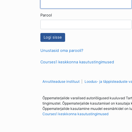
Parool
Unustasid oma parooli?
Courses’i keskkonna kasutustingimused
Arvutiteaduse instituut
Loodus- ja täppisteaduste v
Õppematerjalide varalised autoriõigused kuuluvad Tar
tingimustel. Õppematerjalide kasutamisel on kasutaja 
Õppematerjalide kasutamine muudel eesmärkidel on lubat
Courses’i keskkonna kasutustingimused