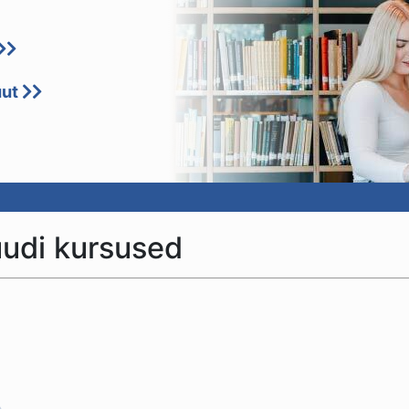
uut
uudi kursused