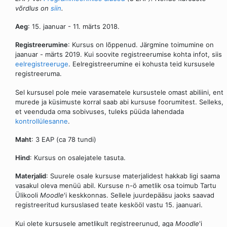
võrdlus on
siin
.
Aeg
: 15. jaanuar - 11. märts 2018.
Registreerumine
: Kursus on lõppenud. Järgmine toimumine on
jaanuar - märts 2019. Kui soovite registreerumise kohta infot, siis
eelregistreeruge
. Eelregistreerumine ei kohusta teid kursusele
registreeruma.
Sel kursusel pole meie varasematele kursustele omast abiliini, ent
murede ja küsimuste korral saab abi kursuse foorumitest. Selleks,
et veenduda oma sobivuses, tuleks püüda lahendada
kontrollülesanne
.
Maht
: 3 EAP (ca 78 tundi)
Hind
: Kursus on osalejatele tasuta.
Materjalid
: Suurele osale kursuse materjalidest hakkab ligi saama
vasakul oleva menüü abil. Kursuse n-ö ametlik osa toimub Tartu
Ülikooli
Moodle
'i keskkonnas. Sellele juurdepääsu jaoks saavad
registreeritud kursuslased teate keskööl vastu 15. jaanuari.
Kui olete kursusele ametlikult registreerunud, aga
Moodle
'i