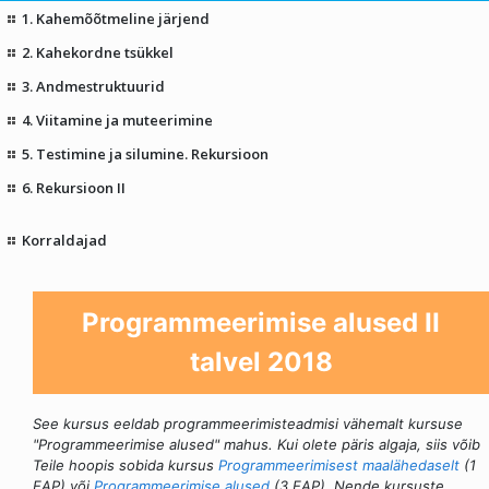
1. Kahemõõtmeline järjend
2. Kahekordne tsükkel
3. Andmestruktuurid
4. Viitamine ja muteerimine
5. Testimine ja silumine. Rekursioon
6. Rekursioon II
Korraldajad
Programmeerimise alused II
talvel 2018
See kursus eeldab programmeerimisteadmisi vähemalt kursuse
"Programmeerimise alused" mahus. Kui olete päris algaja, siis võib
Teile hoopis sobida kursus
Programmeerimisest maalähedaselt
(1
EAP) või
Programmeerimise alused
(3 EAP). Nende kursuste