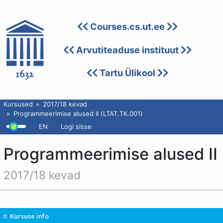
Courses.cs.ut.ee
Arvutiteaduse instituut
Tartu Ülikool
Kursused
2017/18 kevad
Programmeerimise alused II (LTAT.TK.001)
EN
Logi sisse
Programmeerimise alused II
2017/18 kevad
Kursuse info