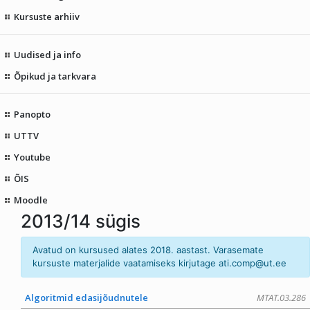
Kursuste arhiiv
Uudised ja info
Õpikud ja tarkvara
Panopto
UTTV
Youtube
ÕIS
Moodle
2013/14 sügis
Avatud on kursused alates 2018. aastast. Varasemate
kursuste materjalide vaatamiseks kirjutage
ati.comp@ut
.ee
Algoritmid edasijõudnutele
MTAT.03.286