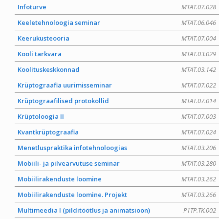
Infoturve
MTAT.07.028
Keeletehnoloogia seminar
MTAT.06.046
Keerukusteooria
MTAT.07.004
Kooli tarkvara
MTAT.03.029
Koolituskeskkonnad
MTAT.03.142
Krüptograafia uurimisseminar
MTAT.07.022
Krüptograafilised protokollid
MTAT.07.014
Krüptoloogia II
MTAT.07.003
Kvantkrüptograafia
MTAT.07.024
Menetluspraktika infotehnoloogias
MTAT.03.206
Mobiili- ja pilvearvutuse seminar
MTAT.03.280
Mobiilirakenduste loomine
MTAT.03.262
Mobiilirakenduste loomine. Projekt
MTAT.03.266
Multimeedia I (pilditöötlus ja animatsioon)
P1TP.TK.002