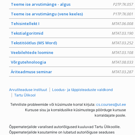
Teeme ise arvutimänge - algus
P2TP.TK.057
Teeme ise arvutimängu (vene keeles)
P1TP.TK.001
Tehisintellekt I
MTAT.06.008
Tekstialgoritmid
MTAT.03.190
Tekstitöötlus (MS Word)
MTAT.03.252
Veebilehtede loomine
MTAT.03.108
Võrgutehnoloogia
MTAT.08.033
Äriteadmuse seminar
MTAT.03.287
Arvutiteaduse instituut
Loodus- ja täppisteaduste valdkond
Tartu Ülikool
Tehniliste probleemide või küsimuste korral kirjuta:
cs.courses@ut.ee
Kursuse sisu ja korralduslike küsimustega pöörduge kursuse
korraldajate poole.
Õppematerjalide varalised autoriõigused kuuluvad Tartu Ülikoolile.
Õppematerjalide kasutamine on lubatud autoriõiguse seaduses