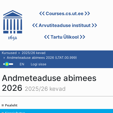
Courses.cs.ut.ee
Arvutiteaduse instituut
Tartu Ülikool
Kursused
2025/26 kevad
Andmeteaduse abimees 2026 (LTAT.00.999)
EN
Logi sisse
Andmeteaduse abimees
2026
2025/26 kevad
Pealeht
Sissejuhatus