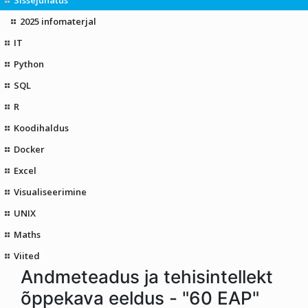
2025 infomaterjal
IT
Python
SQL
R
Koodihaldus
Docker
Excel
Visualiseerimine
UNIX
Maths
Viited
Andmeteadus ja tehisintellekt
õppekava eeldus - "60 EAP"