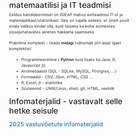
matemaatilisi ja IT teadmisi
Eeldus kandideerimisel on 60EAP mahus eelteadmisi IT-st ja
matemaatikast/statistikast. See on vajalik selleks, et ühelt poolt
eriala valikus kindel olla, kuid teiseks ka kohe esimestes
sissejuhatavates ainetes hakkama saamiseks.
Praktiline komplekt - teada
midagi
(vähemalt üht asja) igast
komplektist:
Programmeerimine (
Python
kuid lisaks ka Java, R,
Javascript jt)
Andmebaasid (SQL - SQLite, MySQL, Postgres, ...)
Formaadid - CSV, JSon, HTML, CSS ...
R, Excel, jt - statistika
Süsteemid - UNIX/Linux, shell, git, HTML, veebilk
Infomaterjalid - vastavalt selle
hetke seisule
2025 vastuvõetute infomaterjalid