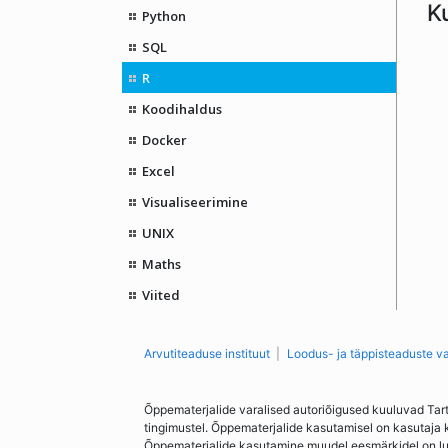
K
Python
SQL
R
Koodihaldus
Docker
Excel
Visualiseerimine
UNIX
Maths
Viited
Arvutiteaduse instituut
Loodus- ja täppisteaduste v
Õppematerjalide varalised autoriõigused kuuluvad Tar
tingimustel. Õppematerjalide kasutamisel on kasutaja 
Õppematerjalide kasutamine muudel eesmärkidel on lubat