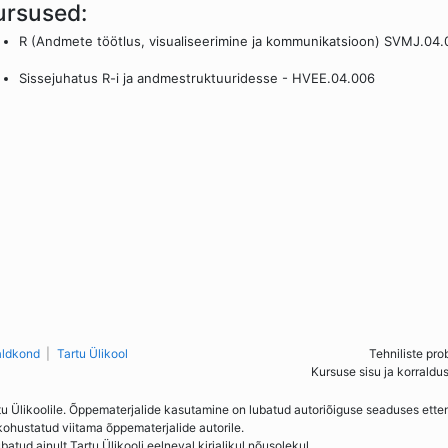
ursused:
R (Andmete töötlus, visualiseerimine ja kommunikatsioon) SVMJ.04
Sissejuhatus R-i ja andmestruktuuridesse - HVEE.04.006
aldkond
Tartu Ülikool
Tehniliste pro
Kursuse sisu ja korraldu
tu Ülikoolile. Õppematerjalide kasutamine on lubatud autoriõiguse seaduses ett
kohustatud viitama õppematerjalide autorile.
ud ainult Tartu Ülikooli eelneval kirjalikul nõusolekul.