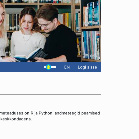
EN
Logi sisse
dmeteaduses on R ja Pythoni andmeteegid peamised
e keskkondadena.