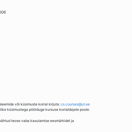
.006
bleemide või küsimuste korral kirjuta:
cs.courses@ut.ee
slike küsimustega pöörduge kursuse korraldajate poole.
enähtud teose vaba kasutamise eesmärkidel ja