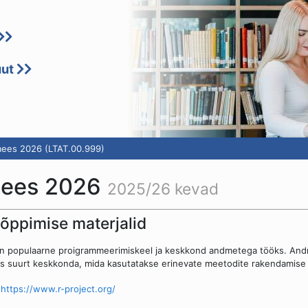
uut
ees 2026 (LTAT.00.999)
mees 2026
2025/26 kevad
 õppimise materjalid
n populaarne proigrammeerimiskeel ja keskkond andmetega tööks. An
s suurt keskkonda, mida kasutatakse erinevate meetodite rakendamis
-
https://www.r-project.org/