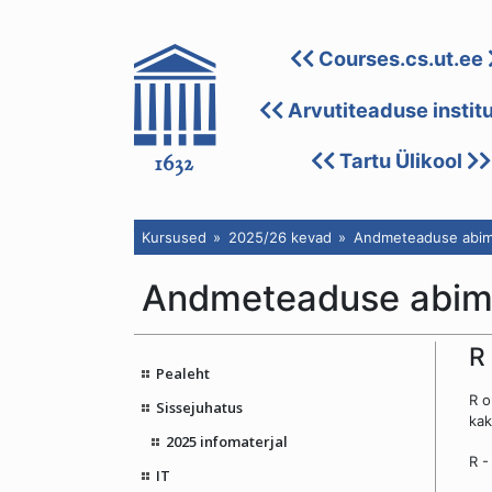
Courses.cs.ut.ee
Arvutiteaduse instit
Tartu Ülikool
Kursused
2025/26 kevad
Andmeteaduse abim
Andmeteaduse abi
R
Pealeht
R o
Sissejuhatus
kak
2025 infomaterjal
R 
IT