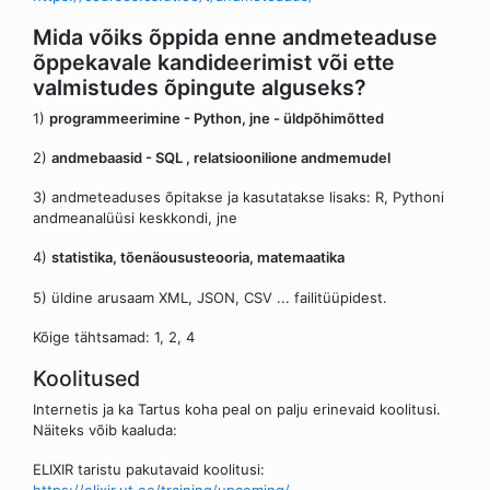
Mida võiks õppida enne andmeteaduse
õppekavale kandideerimist või ette
valmistudes õpingute alguseks?
1)
programmeerimine - Python, jne - üldpõhimõtted
2)
andmebaasid - SQL , relatsioonilione andmemudel
3) andmeteaduses õpitakse ja kasutatakse lisaks: R, Pythoni
andmeanalüüsi keskkondi, jne
4)
statistika, tõenäoususteooria, matemaatika
5) üldine arusaam XML, JSON, CSV ... failitüüpidest.
Kõige tähtsamad: 1, 2, 4
Koolitused
Internetis ja ka Tartus koha peal on palju erinevaid koolitusi.
Näiteks võib kaaluda:
ELIXIR taristu pakutavaid koolitusi: