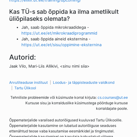
https://elixir.ut.ee/training/upcoming/
Kas TÜ-s sab õppida ka ilma ametlikult
üliõpilaseks olemata?
Jah, saab õppida mikrokraadidega -
https://ut.ee/et/mikrokraadiprogrammid
Jah, saab õppida aineid eksternina -
https://ut.ee/et/sisu/oppimine-eksternina
Autorid:
Jaak Vilo, Mari-Liis Allikivi, <sinu nimi siia>
Arvutiteaduse instituut
Loodus- ja täppisteaduste valdkond
Tartu Ülikool
Tehniliste probleemide või küsimuste korral kirjuta:
cs.courses@ut.ee
Kursuse sisu ja korralduslike küsimustega pöörduge kursuse
korraldajate poole.
Õppematerjalide varalised autoriõigused kuuluvad Tartu Ülikoolile.
Õppematerjalide kasutamine on lubatud autoriõiguse seaduses
ettenähtud teose vaba kasutamise eesmärkidel ja tingimustel.
Õppematerjalide kasutamisel on kasutaja kohustatud viitama