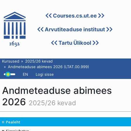
Courses.cs.ut.ee
Arvutiteaduse instituut
Tartu Ülikool
Kursused
2025/26 kevad
Andmeteaduse abimees 2026 (LTAT.00.999)
EN
Logi sisse
Andmeteaduse abimees
2026
2025/26 kevad
Pealeht
Sissejuhatus