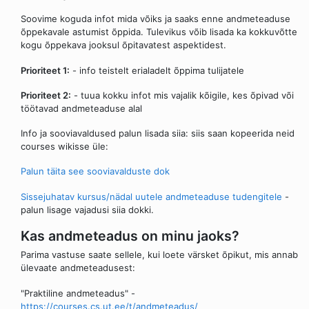
Soovime koguda infot mida võiks ja saaks enne andmeteaduse
õppekavale astumist õppida. Tulevikus võib lisada ka kokkuvõtte
kogu õppekava jooksul õpitavatest aspektidest.
Prioriteet 1:
- info teistelt erialadelt õppima tulijatele
Prioriteet 2:
- tuua kokku infot mis vajalik kõigile, kes õpivad või
töötavad andmeteaduse alal
Info ja sooviavaldused palun lisada siia: siis saan kopeerida neid
courses wikisse üle:
Palun täita see sooviavalduste dok
Sissejuhatav kursus/nädal uutele andmeteaduse tudengitele
-
palun lisage vajadusi siia dokki.
Kas andmeteadus on minu jaoks?
Parima vastuse saate sellele, kui loete värsket õpikut, mis annab
ülevaate andmeteadusest:
"Praktiline andmeteadus" -
https://courses.cs.ut.ee/t/andmeteadus/