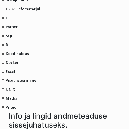
2025 infomaterjal
IT
Python
SQL
R
Koodihaldus
Docker
Excel
Visualiseerimine
UNIX
Maths
Viited
Info ja lingid andmeteaduse
sissejuhatuseks.