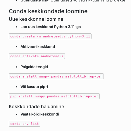
Conda keskkondade loomine
Uue keskkonna loomine
Loo uus keskkond Python 3.11-ga
conda create -n andmeteadus python=3.11
Aktiveeri keskkond
conda activate andmeteadus
Paigalda teegid
conda install numpy pandas matplotlib jupyter
Või kasuta pip-i
pip install numpy pandas matplotlib jupyter
Keskkondade haldamine
Vaata kõiki keskkondi
conda env list