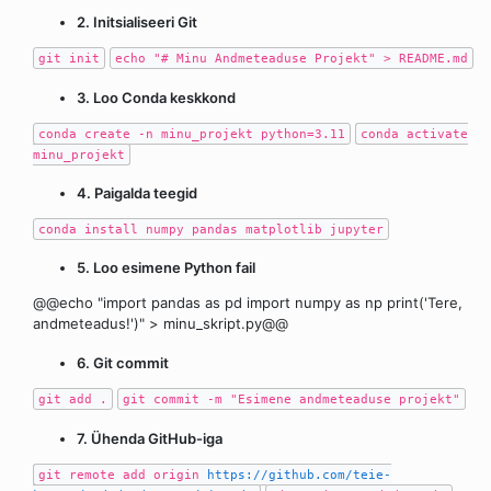
2. Initsialiseeri Git
git init
echo "# Minu Andmeteaduse Projekt" > README.md
3. Loo Conda keskkond
conda create -n minu_projekt python=3.11
conda activate
minu_projekt
4. Paigalda teegid
conda install numpy pandas matplotlib jupyter
5. Loo esimene Python fail
@@echo "import pandas as pd import numpy as np print('Tere,
andmeteadus!')" > minu_skript.py@@
6. Git commit
git add .
git commit -m "Esimene andmeteaduse projekt"
7. Ühenda GitHub-iga
git remote add origin
https://github.com/teie-