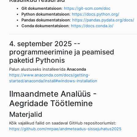
Git dokumentatsioon
:
https://git-scm.com/doc
Python dokumentatsioon
:
https://docs.python.org/
Pandas dokumentatsioon
:
https://pandas.pydata.org/docs/
Conda dokumentatsioon
:
https://docs.conda.io/
4. september 2025 --
programmeerimine ja peamised
paketid Pythonis
Palun alustuseks installeerida
Anaconda
https://www.anaconda.com/docs/getting-
started/anaconda/install#windows-installation
Ilmaandmete Analüüs -
Aegridade Töötlemine
Materjalid
Kõik vajalikud failid on saadaval GitHub repositooriumist:
https://github.com/mrpae/andmeteadus-sissejuhatus2025