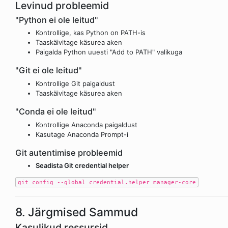
Levinud probleemid
"Python ei ole leitud"
Kontrollige, kas Python on PATH-is
Taaskäivitage käsurea aken
Paigalda Python uuesti "Add to PATH" valikuga
"Git ei ole leitud"
Kontrollige Git paigaldust
Taaskäivitage käsurea aken
"Conda ei ole leitud"
Kontrollige Anaconda paigaldust
Kasutage Anaconda Prompt-i
Git autentimise probleemid
Seadista Git credential helper
git config --global credential.helper manager-core
8. Järgmised Sammud
Kasulikud ressursid