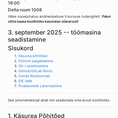
18:00
Delta ruum 1008
Väike sissejuhatus andmeteaduse II kursuse tudengitelt.
Palun
võtta kaasa koolitööks kasutatav sülearvuti!
3. september 2025 -- töömasina
seadistamine
Sisukord
Käsurea põhitõed
Pythoni paigaldamine
Git-i seadistamine
GitHub/GitLab Konto
Conda Keskkonnad
IDE Valik
Probleemide Lahendamine
See juhendmaterjal aitab teil seadistada oma arvuti koolitööks.
1. Käsurea Põhitõed