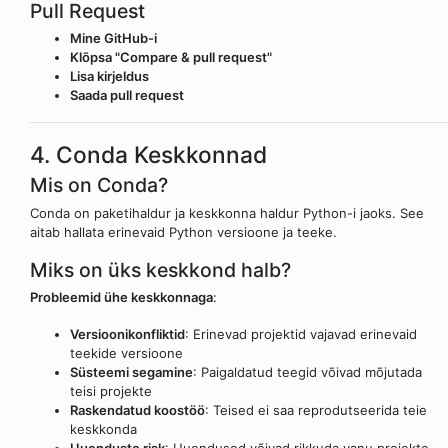
Pull Request
Mine GitHub-i
Klõpsa "Compare & pull request"
Lisa kirjeldus
Saada pull request
4. Conda Keskkonnad
Mis on Conda?
Conda on paketihaldur ja keskkonna haldur Python-i jaoks. See
aitab hallata erinevaid Python versioone ja teeke.
Miks on üks keskkond halb?
Probleemid ühe keskkonnaga
:
Versioonikonfliktid
: Erinevad projektid vajavad erinevaid
teekide versioone
Süsteemi segamine
: Paigaldatud teegid võivad mõjutada
teisi projekte
Raskendatud koostöö
: Teised ei saa reprodutseerida teie
keskkonda
Uuenduste risk
: Uuendused võivad rikkuda vanu projekte