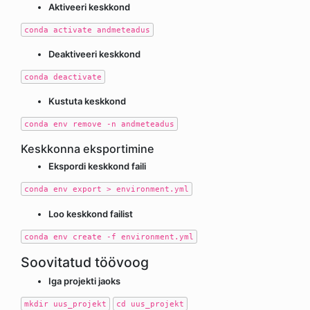
Aktiveeri keskkond
conda activate andmeteadus
Deaktiveeri keskkond
conda deactivate
Kustuta keskkond
conda env remove -n andmeteadus
Keskkonna eksportimine
Ekspordi keskkond faili
conda env export > environment.yml
Loo keskkond failist
conda env create -f environment.yml
Soovitatud töövoog
Iga projekti jaoks
mkdir uus_projekt
cd uus_projekt