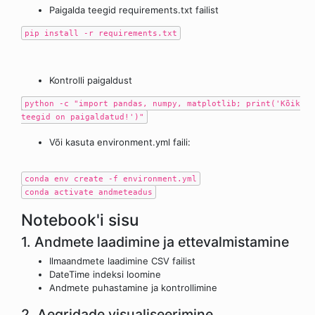
pip install -r requirements.txt
python -c "import pandas, numpy, matplotlib; print('Kõik
teegid on paigaldatud!')"
Või kasuta environment.yml faili:
conda env create -f environment.yml
conda activate andmeteadus
Notebook'i sisu
1. Andmete laadimine ja ettevalmistamine
Ilmaandmete laadimine CSV failist
DateTime indeksi loomine
Andmete puhastamine ja kontrollimine
2. Aegridade visualiseerimine