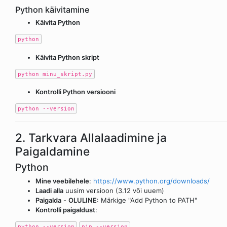
Python käivitamine
Käivita Python
python
Käivita Python skript
python minu_skript.py
Kontrolli Python versiooni
python --version
2. Tarkvara Allalaadimine ja
Paigaldamine
Python
Mine veebilehele
:
https://www.python.org/downloads/
Laadi alla
uusim versioon (3.12 või uuem)
Paigalda
-
OLULINE
: Märkige "Add Python to PATH"
Kontrolli paigaldust
:
python --version
pip --version