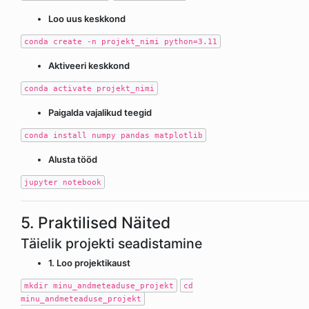
Loo uus keskkond
conda create -n projekt_nimi python=3.11
Aktiveeri keskkond
conda activate projekt_nimi
Paigalda vajalikud teegid
conda install numpy pandas matplotlib
Alusta tööd
jupyter notebook
5. Praktilised Näited
Täielik projekti seadistamine
1. Loo projektikaust
mkdir minu_andmeteaduse_projekt
cd
minu_andmeteaduse_projekt