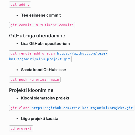
git add .
Tee esimene commit
git commit -m "Esimene commit"
GitHub-iga ühendamine
Lisa GitHub repositoorium
git remote add origin
https://github.com/teie-
kasutajanimi/minu-projekt.git
Saada kood GitHub-isse
git push -u origin main
Projekti kloonimine
Klooni olemasolev projekt
git clone
https://github.com/teie-kasutajanimi/projekt.git
Liigu projekti kausta
cd projekt