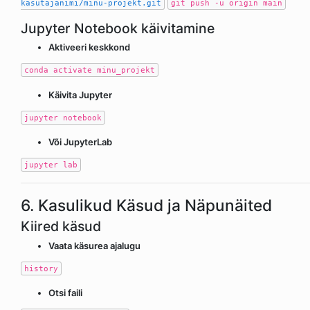
kasutajanimi/minu-projekt.git
git push -u origin main
Jupyter Notebook käivitamine
Aktiveeri keskkond
conda activate minu_projekt
Käivita Jupyter
jupyter notebook
Või JupyterLab
jupyter lab
6. Kasulikud Käsud ja Näpunäited
Kiired käsud
Vaata käsurea ajalugu
history
Otsi faili