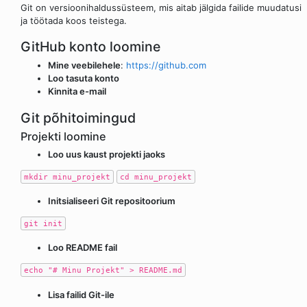
Git on versioonihaldussüsteem, mis aitab jälgida failide muudatusi
ja töötada koos teistega.
GitHub konto loomine
Mine veebilehele
:
https://github.com
Loo tasuta konto
Kinnita e-mail
Git põhitoimingud
Projekti loomine
Loo uus kaust projekti jaoks
mkdir minu_projekt
cd minu_projekt
Initsialiseeri Git repositoorium
git init
Loo README fail
echo "# Minu Projekt" > README.md
Lisa failid Git-ile