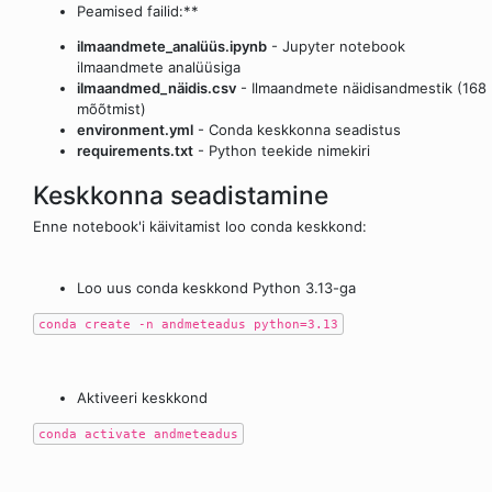
Peamised failid:**
ilmaandmete_analüüs.ipynb
- Jupyter notebook
ilmaandmete analüüsiga
ilmaandmed_näidis.csv
- Ilmaandmete näidisandmestik (168
mõõtmist)
environment.yml
- Conda keskkonna seadistus
requirements.txt
- Python teekide nimekiri
Keskkonna seadistamine
Enne notebook'i käivitamist loo conda keskkond:
conda create -n andmeteadus python=3.13
conda activate andmeteadus