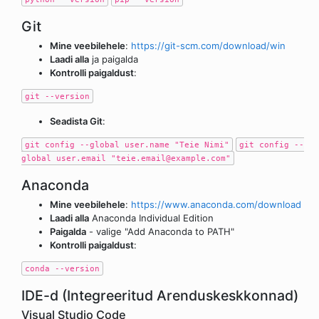
Git
Mine veebilehele
:
https://git-scm.com/download/win
Laadi alla
ja paigalda
Kontrolli paigaldust
:
git --version
Seadista Git
:
git config --global user.name "Teie Nimi"
git config --
global user.email "teie.email@example.com"
Anaconda
Mine veebilehele
:
https://www.anaconda.com/download
Laadi alla
Anaconda Individual Edition
Paigalda
- valige "Add Anaconda to PATH"
Kontrolli paigaldust
:
conda --version
IDE-d (Integreeritud Arenduskeskkonnad)
Visual Studio Code