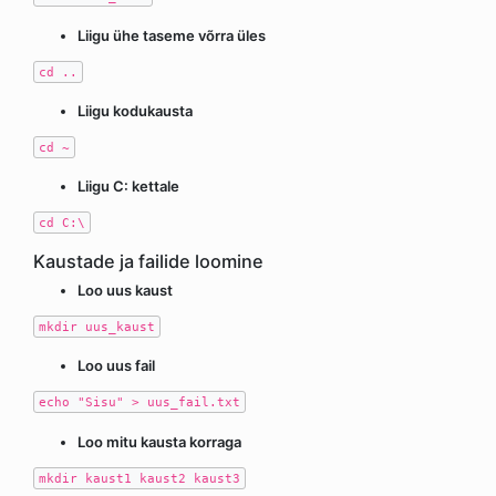
Liigu ühe taseme võrra üles
cd ..
Liigu kodukausta
cd ~
Liigu C: kettale
cd C:\
Kaustade ja failide loomine
Loo uus kaust
mkdir uus_kaust
Loo uus fail
echo "Sisu" > uus_fail.txt
Loo mitu kausta korraga
mkdir kaust1 kaust2 kaust3