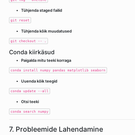
Tühjenda staged failid
git reset
Tühjenda kõik muudatused
git checkout -- .
Conda kiirkäsud
Paigalda mitu teeki korraga
conda install numpy pandas matplotlib seaborn
Uuenda kõik teegid
conda update --all
Otsi teeki
conda search numpy
7. Probleemide Lahendamine