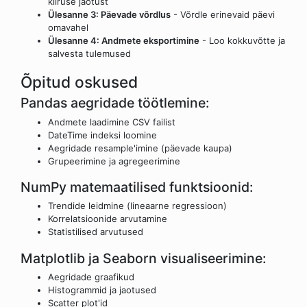
kiiruse jaotust
Ülesanne 3: Päevade võrdlus
- Võrdle erinevaid päevi
omavahel
Ülesanne 4: Andmete eksportimine
- Loo kokkuvõtte ja
salvesta tulemused
Õpitud oskused
Pandas aegridade töötlemine:
Andmete laadimine CSV failist
DateTime indeksi loomine
Aegridade resample'imine (päevade kaupa)
Grupeerimine ja agregeerimine
NumPy matemaatilised funktsioonid:
Trendide leidmine (lineaarne regressioon)
Korrelatsioonide arvutamine
Statistilised arvutused
Matplotlib ja Seaborn visualiseerimine:
Aegridade graafikud
Histogrammid ja jaotused
Scatter plot'id