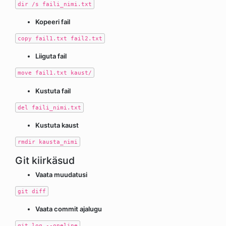
dir /s faili_nimi.txt
Kopeeri fail
copy fail1.txt fail2.txt
Liiguta fail
move fail1.txt kaust/
Kustuta fail
del faili_nimi.txt
Kustuta kaust
rmdir kausta_nimi
Git kiirkäsud
Vaata muudatusi
git diff
Vaata commit ajalugu
git log --oneline