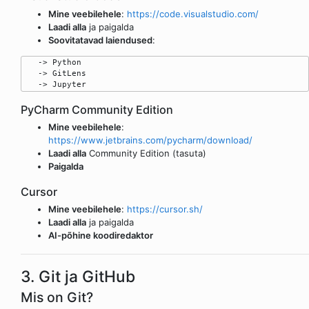
Mine veebilehele
:
https://code.visualstudio.com/
Laadi alla
ja paigalda
Soovitatavad laiendused
:
   -> Python

   -> GitLens

PyCharm Community Edition
Mine veebilehele
:
https://www.jetbrains.com/pycharm/download/
Laadi alla
Community Edition (tasuta)
Paigalda
Cursor
Mine veebilehele
:
https://cursor.sh/
Laadi alla
ja paigalda
AI-põhine koodiredaktor
3. Git ja GitHub
Mis on Git?