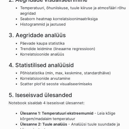
Temperatuuri, õhuniiskuse, tuule kiiruse ja atmosfääri rõhu
aegridad
Seaborn heatmap korrelatsioonimaatriksiga
Histogrammid ja jaotused
3. Aegridade analüüs
Päevade kaupa statistika
Trendide leidmine (lineaarne regressioon)
Korrelatsioonide analüüs
4. Statistilised analüüsid
Põhistatistika (min, max, keskmine, standardhälve)
Korrelatsioonide arvutamine
Scatter plot'id seoste visualiseerimiseks
5. Iseseisvad ülesanded
Notebook sisaldab 4 iseseisvat ülesannet:
Ülesanne 1: Temperatuuri ekstreemumid
- Leia kõige
kõrgem/madalaim temperatuur
Ülesanne 2: Tuule analüüs
- Analüüsi tuule suundade ja