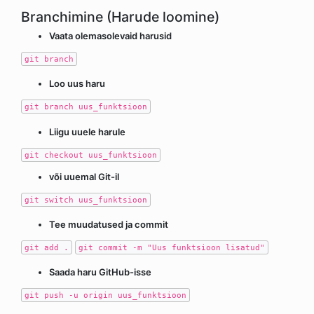
Branchimine (Harude loomine)
Vaata olemasolevaid harusid
git branch
Loo uus haru
git branch uus_funktsioon
Liigu uuele harule
git checkout uus_funktsioon
või uuemal Git-il
git switch uus_funktsioon
Tee muudatused ja commit
git add .
git commit -m "Uus funktsioon lisatud"
Saada haru GitHub-isse
git push -u origin uus_funktsioon