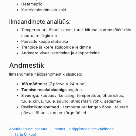
Heatmap'id
Korrelatsioonimaatriksid
Ilmaandmete analüüs:
Temperatuuri, õhuniiskuse, tuule kiiruse ja atmosfääri rõhu
muutuste jälgimine
Päevade kaupa statistika
Trendide ja korrelatsioonide leidmine
Andmete visualiseerimine ja eksportimine
Andmestik
Ilmaandmete näidisandmestik sisaldab:
168 mõõtmist
(7 päeva × 24 tundi)
Tunnise resolutsiooniga
aegrida
8 veergu
: kuupäev, kellaaeg, temperatuur, õhuniiskus,
tuule_kiirus, tuule_suund, atmosfääri_rõhk, sademed
Realistlikud andmed
- temperatuur langeb öösel, tõuseb
päeval, õhuniiskus on kõrge öösel
Arvutiteaduse instituut
Loodus- ja täppisteaduste valdkond
Tartu Ülikool