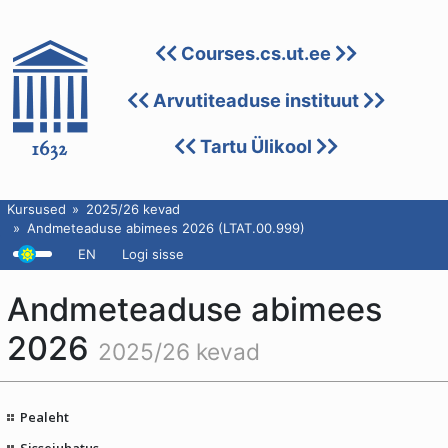
Courses.cs.ut.ee
Arvutiteaduse instituut
Tartu Ülikool
Kursused
2025/26 kevad
Andmeteaduse abimees 2026 (LTAT.00.999)
EN
Logi sisse
Andmeteaduse abimees
2026
2025/26 kevad
Pealeht
Sissejuhatus