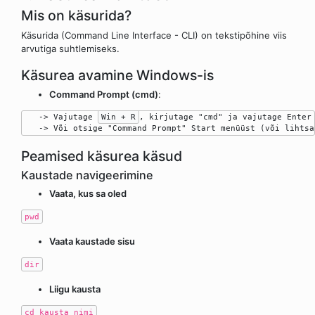
Mis on käsurida?
Käsurida (Command Line Interface - CLI) on tekstipõhine viis
arvutiga suhtlemiseks.
Käsurea avamine Windows-is
Command Prompt (cmd)
:
   -> Vajutage 
Win + R
, kirjutage "cmd" ja vajutage Enter

Peamised käsurea käsud
Kaustade navigeerimine
Vaata, kus sa oled
pwd
Vaata kaustade sisu
dir
Liigu kausta
cd kausta_nimi