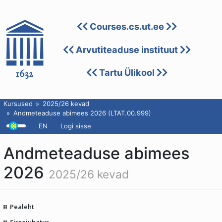
Courses.cs.ut.ee
Arvutiteaduse instituut
Tartu Ülikool
Kursused
2025/26 kevad
Andmeteaduse abimees 2026 (LTAT.00.999)
EN
Logi sisse
Andmeteaduse abimees
2026
2025/26 kevad
Pealeht
Sissejuhatus