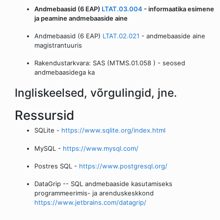
Andmebaasid (6 EAP)
LTAT.03.004
- informaatika esimene
ja peamine andmebaaside aine
Andmebaasid (6 EAP)
LTAT.02.021
- andmebaaside aine
magistrantuuris
Rakendustarkvara: SAS (MTMS.01.058 ) - seosed
andmebaasidega ka
Ingliskeelsed, võrgulingid, jne.
Ressursid
SQLite -
https://www.sqlite.org/index.html
MySQL -
https://www.mysql.com/
Postres SQL -
https://www.postgresql.org/
DataGrip -- SQL andmebaaside kasutamiseks
programmeerimis- ja arenduskeskkond
https://www.jetbrains.com/datagrip/