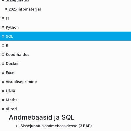
2025 infomaterjal
IT
Python
SQL
R
Koodihaldus
Docker
Excel
Visualiseerimine
UNIX
Maths
Viited
Andmebaasid ja SQL
Sissejuhatus andmebaasidesse (3 EAP)