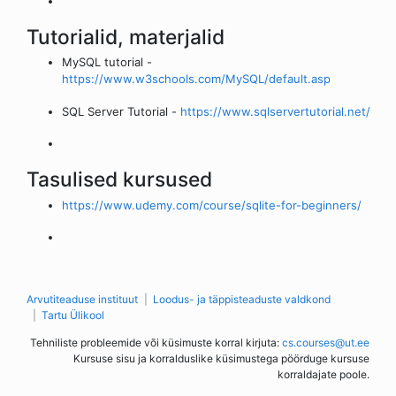
Tutorialid, materjalid
MySQL tutorial -
https://www.w3schools.com/MySQL/default.asp
SQL Server Tutorial -
https://www.sqlservertutorial.net/
Tasulised kursused
https://www.udemy.com/course/sqlite-for-beginners/
Arvutiteaduse instituut
Loodus- ja täppisteaduste valdkond
Tartu Ülikool
Tehniliste probleemide või küsimuste korral kirjuta:
cs.courses@ut.ee
Kursuse sisu ja korralduslike küsimustega pöörduge kursuse
korraldajate poole.