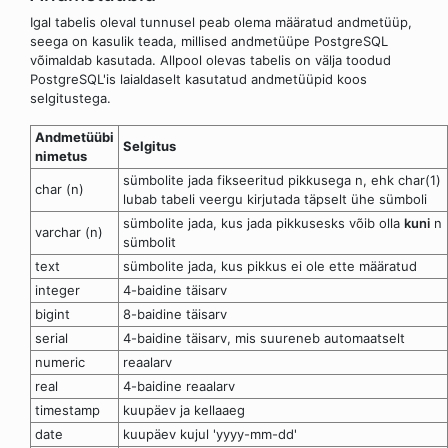
Igal tabelis oleval tunnusel peab olema määratud andmetüüp,
seega on kasulik teada, millised andmetüüpe PostgreSQL
võimaldab kasutada. Allpool olevas tabelis on välja toodud
PostgreSQL'is laialdaselt kasutatud andmetüüpid koos
selgitustega.
Andmetüübi
Selgitus
nimetus
sümbolite jada fikseeritud pikkusega n, ehk char(1)
char (n)
lubab tabeli veergu kirjutada täpselt ühe sümboli
sümbolite jada, kus jada pikkusesks võib olla
kuni
n
varchar (n)
sümbolit
text
sümbolite jada, kus pikkus ei ole ette määratud
integer
4-baidine täisarv
bigint
8-baidine täisarv
serial
4-baidine täisarv, mis suureneb automaatselt
numeric
reaalarv
real
4-baidine reaalarv
timestamp
kuupäev ja kellaaeg
date
kuupäev kujul 'yyyy-mm-dd'