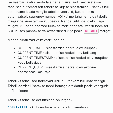
ise väärtusi alati sisestada ei taha. Vaikeväärtused lisatakse
tabelisse automaatselt tabelisse kirjete sisestamisel. Näiteks kui
me tahame lisada mingile tabelile veeru Id, kus Id oleks
automaatselt suurenev number või kui me tahame hoida tabelis
mingi kirje sisestamise kuupäeva. Nendel juhtudel oleks väga
mugav, kui need andmed luuakse meie eest ära. Veeru loomisel
SQL lauses pannakse vaikeväärtused kirja peale
märget.
DEFAULT
Mõned tuntumad vaikeväärtused on:
CURRENT_DATE - sisestamise hetkel olev kuupäev
CURRENT_TIME - sisestamise hetkel olev kellaaeg
CURRENT_TIMESTAMP - sisestamise hetkel olev kuupäev
koos kellaajaga
CURRENT_USER - sisestamise hetkel olev aktiivne
andmebaasi kasutaja
Tabeli kitsendused hõlmavad üldjuhul rohkem kui ühte veergu.
Tabeli loomisel lisatakse need komaga eraldatult peale veergude
definitsioone.
Tabeli kitsenduse definitsioon on järgnev:
CONSTRAINT
<kitsenduse nimi> <kitsendus>