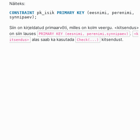
Näiteks:
CONSTRAINT
pk_isik
PRIMARY
KEY
(eesnimi, perenimi,
synnipaev);
Siin on kirjeldatud primaarvõti, milles on kolm veergu. <kitsendus>
on siin lauses
.
PRIMARY KEY (eesnimi, perenimi,synnipaev)
<k
alas saab ka kasutada
kitsendust.
itsendus>
Check(...)