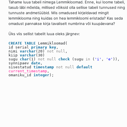
Tahame luua tabeli nimega Lemmikloomad. Enne, kui loome tabeli,
tasub läbi mõelda, millised võiksid olla sellise tabeli tunnused ning
tunnuste andmetüübid. Mis omadused kirjeldavad mingit
lemmiklooma ning kuidas on hea lemmikloomi eristada? Kas seda
omadust pannakse kirja tavaliselt numbrina või kuupäevana?
Üks viis sellist tabelit luua oleks järgnev:
CREATE
TABLE
Lemmikloomad(
id serial
primary
key
,
nimi
varchar
(20)
not
null
,
kiip
varchar
(30)
sugu
char
(1)
not
null
check
(sugu
in
(
'i'
,
'e'
)),
synnipaev
date
,
sisestatud
timestamp
not
null
default
current_timestamp
,
omaniku_id
integer
);