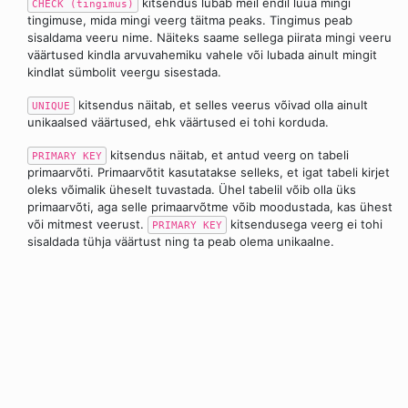
kitsendus lubab meil endil luua mingi
CHECK (tingimus)
tingimuse, mida mingi veerg täitma peaks. Tingimus peab
sisaldama veeru nime. Näiteks saame sellega piirata mingi veeru
väärtused kindla arvuvahemiku vahele või lubada ainult mingit
kindlat sümbolit veergu sisestada.
kitsendus näitab, et selles veerus võivad olla ainult
UNIQUE
unikaalsed väärtused, ehk väärtused ei tohi korduda.
kitsendus näitab, et antud veerg on tabeli
PRIMARY KEY
primaarvõti. Primaarvõtit kasutatakse selleks, et igat tabeli kirjet
oleks võimalik üheselt tuvastada. Ühel tabelil võib olla üks
primaarvõti, aga selle primaarvõtme võib moodustada, kas ühest
või mitmest veerust.
kitsendusega veerg ei tohi
PRIMARY KEY
sisaldada tühja väärtust ning ta peab olema unikaalne.