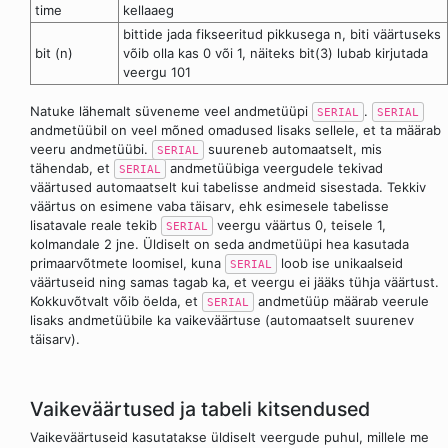
time
kellaaeg
bittide jada fikseeritud pikkusega n, biti väärtuseks
bit (n)
võib olla kas 0 või 1, näiteks bit(3) lubab kirjutada
veergu 101
Natuke lähemalt süveneme veel andmetüüpi
.
SERIAL
SERIAL
andmetüübil on veel mõned omadused lisaks sellele, et ta määrab
veeru andmetüübi.
suureneb automaatselt, mis
SERIAL
tähendab, et
andmetüübiga veergudele tekivad
SERIAL
väärtused automaatselt kui tabelisse andmeid sisestada. Tekkiv
väärtus on esimene vaba täisarv, ehk esimesele tabelisse
lisatavale reale tekib
veergu väärtus 0, teisele 1,
SERIAL
kolmandale 2 jne. Üldiselt on seda andmetüüpi hea kasutada
primaarvõtmete loomisel, kuna
loob ise unikaalseid
SERIAL
väärtuseid ning samas tagab ka, et veergu ei jääks tühja väärtust.
Kokkuvõtvalt võib öelda, et
andmetüüp määrab veerule
SERIAL
lisaks andmetüübile ka vaikeväärtuse (automaatselt suurenev
täisarv).
Vaikeväärtused ja tabeli kitsendused
Vaikeväärtuseid kasutatakse üldiselt veergude puhul, millele me