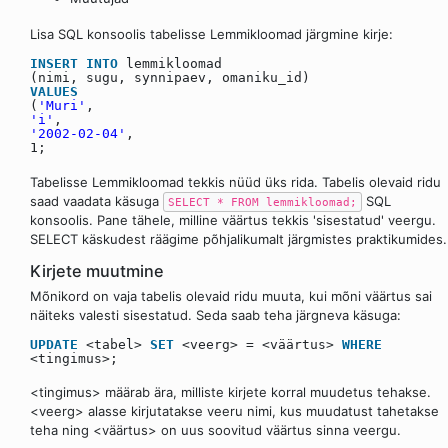
Lisa SQL konsoolis tabelisse Lemmikloomad järgmine kirje:
INSERT
INTO
lemmikloomad
(nimi, sugu, synnipaev, omaniku_id)
VALUES
(
'Muri'
,
'i'
,
'2002-02-04'
,
1;
Tabelisse Lemmikloomad tekkis nüüd üks rida. Tabelis olevaid ridu
saad vaadata käsuga
SQL
SELECT * FROM lemmikloomad;
konsoolis. Pane tähele, milline väärtus tekkis 'sisestatud' veergu.
SELECT käskudest räägime põhjalikumalt järgmistes praktikumides.
Kirjete muutmine
Mõnikord on vaja tabelis olevaid ridu muuta, kui mõni väärtus sai
näiteks valesti sisestatud. Seda saab teha järgneva käsuga:
UPDATE
<tabel>
SET
<veerg> = <väärtus>
WHERE
<tingimus>;
<tingimus> määrab ära, milliste kirjete korral muudetus tehakse.
<veerg> alasse kirjutatakse veeru nimi, kus muudatust tahetakse
teha ning <väärtus> on uus soovitud väärtus sinna veergu.