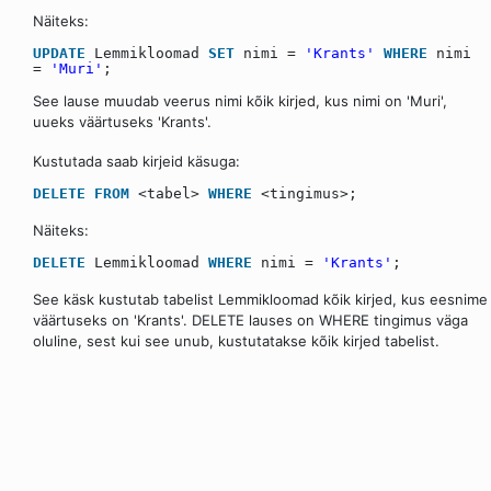
Näiteks:
UPDATE
Lemmikloomad
SET
nimi =
'Krants'
WHERE
nimi
=
'Muri'
;
See lause muudab veerus nimi kõik kirjed, kus nimi on 'Muri',
uueks väärtuseks 'Krants'.
Kustutada saab kirjeid käsuga:
DELETE
FROM
<tabel>
WHERE
<tingimus>;
Näiteks:
DELETE
Lemmikloomad
WHERE
nimi =
'Krants'
;
See käsk kustutab tabelist Lemmikloomad kõik kirjed, kus eesnime
väärtuseks on 'Krants'. DELETE lauses on WHERE tingimus väga
oluline, sest kui see unub, kustutatakse kõik kirjed tabelist.