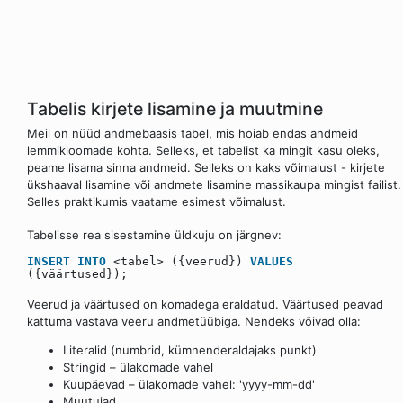
Tabelis kirjete lisamine ja muutmine
Meil on nüüd andmebaasis tabel, mis hoiab endas andmeid
lemmikloomade kohta. Selleks, et tabelist ka mingit kasu oleks,
peame lisama sinna andmeid. Selleks on kaks võimalust - kirjete
ükshaaval lisamine või andmete lisamine massikaupa mingist failist.
Selles praktikumis vaatame esimest võimalust.
Tabelisse rea sisestamine üldkuju on järgnev:
INSERT
INTO
<tabel> ({veerud})
VALUES
({väärtused});
Veerud ja väärtused on komadega eraldatud. Väärtused peavad
kattuma vastava veeru andmetüübiga. Nendeks võivad olla:
Literalid (numbrid, kümnenderaldajaks punkt)
Stringid – ülakomade vahel
Kuupäevad – ülakomade vahel: 'yyyy-mm-dd'
Muutujad