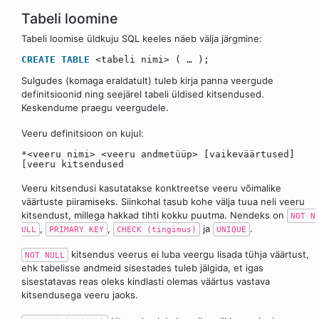
Tabeli loomine
Tabeli loomise üldkuju SQL keeles näeb välja järgmine:
CREATE
TABLE
<tabeli nimi> ( … );
Sulgudes (komaga eraldatult) tuleb kirja panna veergude
definitsioonid ning seejärel tabeli üldised kitsendused.
Keskendume praegu veergudele.
Veeru definitsioon on kujul:
*<veeru nimi> <veeru andmetüüp> [vaikeväärtused]
[veeru kitsendused
Veeru kitsendusi kasutatakse konktreetse veeru võimalike
väärtuste piiramiseks. Siinkohal tasub kohe välja tuua neli veeru
kitsendust, millega hakkad tihti kokku puutma. Nendeks on
NOT N
,
,
ja
.
ULL
PRIMARY KEY
CHECK (tingimus)
UNIQUE
kitsendus veerus ei luba veergu lisada tühja väärtust,
NOT NULL
ehk tabelisse andmeid sisestades tuleb jälgida, et igas
sisestatavas reas oleks kindlasti olemas väärtus vastava
kitsendusega veeru jaoks.