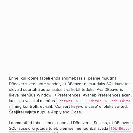
Enne, kui loome tabeli enda andmebaasis, peame muutma
DBeaveris veel ühte seadet, et DBeaver ei muudaks SQL lausetes
olevaid suurtähti automaatselt väiketähtedeks. Ava DBeaveris
üleval menüüs Window -> Preferences. Avaneb Preferences aken,
kus liigu vasakul menüüs
Editors -> SQL Editor -> Code Edito
ning kontrolli, et valik 'Convert keyword case' ei oleks valitud.
r
Seejärel vajuta nupule Apply and Close.
Loome nüüd tabeli Lemmikloomad DBeaveris. Selleks, et DBeaveris
SQL lauseid kirjutada tuleb ülemisel menüüribal avada
SQL Editor