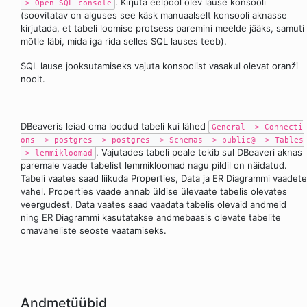
. Kirjuta eelpool olev lause konsooli
-> Open SQL console
(soovitatav on alguses see käsk manuaalselt konsooli aknasse
kirjutada, et tabeli loomise protsess paremini meelde jääks, samuti
mõtle läbi, mida iga rida selles SQL lauses teeb).
SQL lause jooksutamiseks vajuta konsoolist vasakul olevat oranži
noolt.
DBeaveris leiad oma loodud tabeli kui lähed
General -> Connecti
ons -> postgres -> postgres -> Schemas -> public@ -> Tables
. Vajutades tabeli peale tekib sul DBeaveri aknas
-> lemmikloomad
paremale vaade tabelist lemmikloomad nagu pildil on näidatud.
Tabeli vaates saad liikuda Properties, Data ja ER Diagrammi vaadete
vahel. Properties vaade annab üldise ülevaate tabelis olevates
veergudest, Data vaates saad vaadata tabelis olevaid andmeid
ning ER Diagrammi kasutatakse andmebaasis olevate tabelite
omavaheliste seoste vaatamiseks.
Andmetüübid