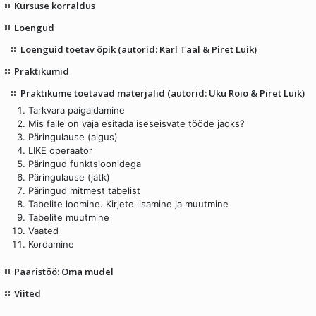
Kursuse korraldus
Loengud
Loenguid toetav õpik (autorid: Karl Taal & Piret Luik)
Praktikumid
Praktikume toetavad materjalid (autorid: Uku Roio & Piret Luik)
Tarkvara paigaldamine
Mis faile on vaja esitada iseseisvate tööde jaoks?
Päringulause (algus)
LIKE operaator
Päringud funktsioonidega
Päringulause (jätk)
Päringud mitmest tabelist
Tabelite loomine. Kirjete lisamine ja muutmine
Tabelite muutmine
Vaated
Kordamine
Paaristöö: Oma mudel
Viited