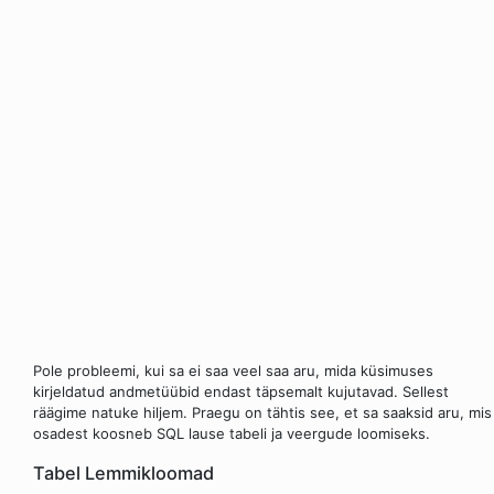
Pole probleemi, kui sa ei saa veel saa aru, mida küsimuses
kirjeldatud andmetüübid endast täpsemalt kujutavad. Sellest
räägime natuke hiljem. Praegu on tähtis see, et sa saaksid aru, mis
osadest koosneb SQL lause tabeli ja veergude loomiseks.
Tabel Lemmikloomad