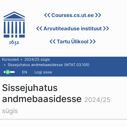
Courses.cs.ut.ee
Arvutiteaduse instituut
Tartu Ülikool
Kursused
2024/25 sügis
Sissejuhatus andmebaasidesse (MTAT.03.105)
EN
Logi sisse
Sissejuhatus
andmebaasidesse
2024/25
sügis