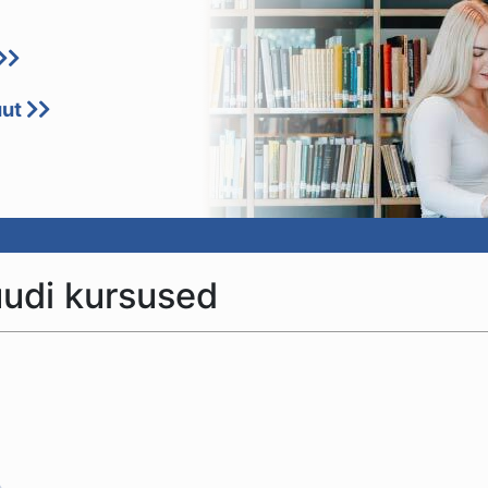
uut
uudi kursused