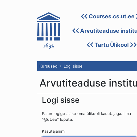
Courses.cs.ut.ee
Arvutiteaduse instit
Tartu Ülikool
Kursused
Logi sisse
Arvutiteaduse instit
Logi sisse
Palun logige sisse oma ülikooli kasutajaga. Ilma
"@ut.ee" lõputa.
Kasutajanimi