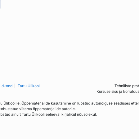
aldkond
Tartu Ülikool
Tehniliste pro
Kursuse sisu ja korraldu
tu Ülikoolile. Õppematerjalide kasutamine on lubatud autoriõiguse seaduses ett
kohustatud viitama õppematerjalide autorile.
ud ainult Tartu Ülikooli eelneval kirjalikul nõusolekul.