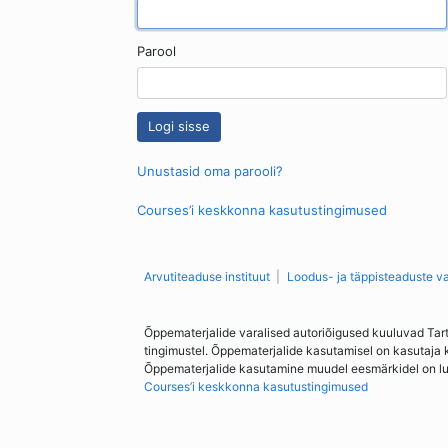
Parool
Unustasid oma parooli?
Courses’i keskkonna kasutustingimused
Arvutiteaduse instituut
Loodus- ja täppisteaduste v
Õppematerjalide varalised autoriõigused kuuluvad Tar
tingimustel. Õppematerjalide kasutamisel on kasutaja 
Õppematerjalide kasutamine muudel eesmärkidel on lubat
Courses’i keskkonna kasutustingimused