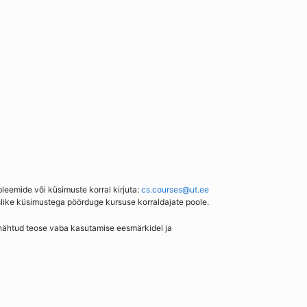
bleemide või küsimuste korral kirjuta:
cs.courses@ut.ee
slike küsimustega pöörduge kursuse korraldajate poole.
enähtud teose vaba kasutamise eesmärkidel ja