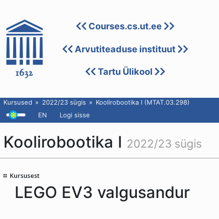
Courses.cs.ut.ee
Arvutiteaduse instituut
Tartu Ülikool
Kursused
2022/23 sügis
Koolirobootika I (MTAT.03.298)
EN
Logi sisse
Koolirobootika I
2022/23 sügis
Kursusest
LEGO EV3 valgusandur