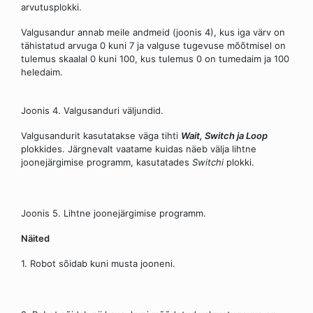
arvutusplokki.
Valgusandur annab meile andmeid (joonis 4), kus iga värv on
tähistatud arvuga 0 kuni 7 ja valguse tugevuse mõõtmisel on
tulemus skaalal 0 kuni 100, kus tulemus 0 on tumedaim ja 100
heledaim.
Joonis 4. Valgusanduri väljundid.
Valgusandurit kasutatakse väga tihti
Wait, Switch
ja
Loop
plokkides. Järgnevalt vaatame kuidas näeb välja lihtne
joonejärgimise programm, kasutatades
Switchi
plokki.
Joonis 5. Lihtne joonejärgimise programm.
Näited
1. Robot sõidab kuni musta jooneni.