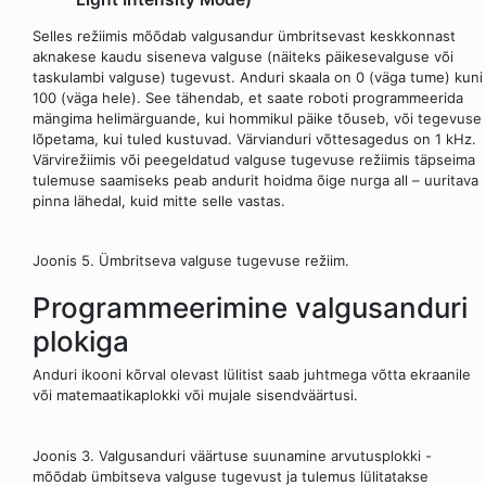
Selles režiimis mõõdab valgusandur ümbritsevast keskkonnast
aknakese kaudu siseneva valguse (näiteks päikesevalguse või
taskulambi valguse) tugevust. Anduri skaala on 0 (väga tume) kuni
100 (väga hele). See tähendab, et saate roboti programmeerida
mängima helimärguande, kui hommikul päike tõuseb, või tegevuse
lõpetama, kui tuled kustuvad. Värvianduri võttesagedus on 1 kHz.
Värvirežiimis või peegeldatud valguse tugevuse režiimis täpseima
tulemuse saamiseks peab andurit hoidma õige nurga all – uuritava
pinna lähedal, kuid mitte selle vastas.
Joonis 5. Ümbritseva valguse tugevuse režiim.
Programmeerimine valgusanduri
plokiga
Anduri ikooni kõrval olevast lülitist saab juhtmega võtta ekraanile
või matemaatikaplokki või mujale sisendväärtusi.
Joonis 3. Valgusanduri väärtuse suunamine arvutusplokki -
mõõdab ümbitseva valguse tugevust ja tulemus lülitatakse