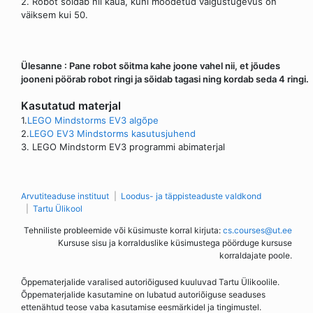
2. Robot sõidab nii kaua, kuni mõõdetud valgustugevus on
väiksem kui 50.
Ülesanne : Pane robot sõitma kahe joone vahel nii, et jõudes
jooneni pöörab robot ringi ja sõidab tagasi ning kordab seda 4 ringi.
Kasutatud materjal
1.
LEGO Mindstorms EV3 algõpe
2.
LEGO EV3 Mindstorms kasutusjuhend
3. LEGO Mindstorm EV3 programmi abimaterjal
Arvutiteaduse instituut
Loodus- ja täppisteaduste valdkond
Tartu Ülikool
Tehniliste probleemide või küsimuste korral kirjuta:
cs.courses@ut.ee
Kursuse sisu ja korralduslike küsimustega pöörduge kursuse
korraldajate poole.
Õppematerjalide varalised autoriõigused kuuluvad Tartu Ülikoolile.
Õppematerjalide kasutamine on lubatud autoriõiguse seaduses
ettenähtud teose vaba kasutamise eesmärkidel ja tingimustel.