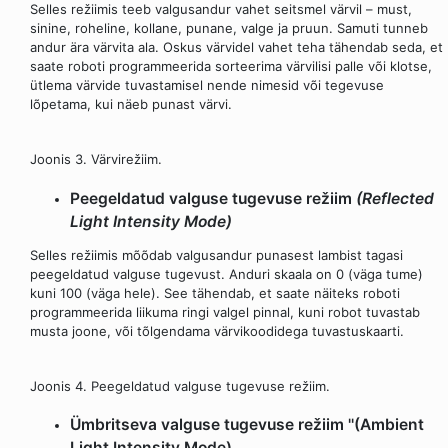
Selles režiimis teeb valgusandur vahet seitsmel värvil – must,
sinine, roheline, kollane, punane, valge ja pruun. Samuti tunneb
andur ära värvita ala. Oskus värvidel vahet teha tähendab seda, et
saate roboti programmeerida sorteerima värvilisi palle või klotse,
ütlema värvide tuvastamisel nende nimesid või tegevuse
lõpetama, kui näeb punast värvi.
Joonis 3. Värvirežiim.
Peegeldatud valguse tugevuse režiim
(Reflected
Light Intensity Mode)
Selles režiimis mõõdab valgusandur punasest lambist tagasi
peegeldatud valguse tugevust. Anduri skaala on 0 (väga tume)
kuni 100 (väga hele). See tähendab, et saate näiteks roboti
programmeerida liikuma ringi valgel pinnal, kuni robot tuvastab
musta joone, või tõlgendama värvikoodidega tuvastuskaarti.
Joonis 4. Peegeldatud valguse tugevuse režiim.
Ümbritseva valguse tugevuse režiim ''(Ambient
Light Intensity Mode)