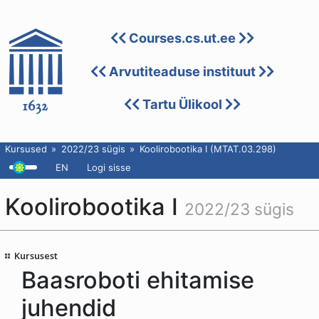
Courses.cs.ut.ee
Arvutiteaduse instituut
Tartu Ülikool
Kursused
2022/23 sügis
Koolirobootika I (MTAT.03.298)
EN
Logi sisse
Koolirobootika I
2022/23 sügis
Kursusest
Baasroboti ehitamise
juhendid