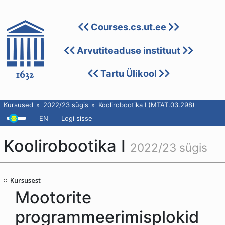
Courses.cs.ut.ee
Arvutiteaduse instituut
Tartu Ülikool
Kursused
2022/23 sügis
Koolirobootika I (MTAT.03.298)
EN
Logi sisse
Koolirobootika I
2022/23 sügis
Kursusest
Mootorite
programmeerimisplokid