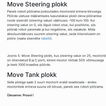
Move Steering plokk
Paneb roboti pöörama jooksutades mootoreid erineva kiirusega.
Pöörde ulatuse määramiseks kasutatakse plokil oleva pööramise
noole sisendit (
steering value
) väärtuses -100 kuni 100. Kui
steering value
on 0, siis liigub robot otse, kui positiivne, siis
pöörab robot paremale ja kui negatiivne, siis vasakule. Mida
absoluutvääruses suurem
steering value
, seda intensiivsem on
pööre (vaata sisendite
tabelit
).
Joonis 5.
Move Steering
plokk, kus
steering value
on 25, mootorid
on ühendatud B ja C porti, kiirem mootor töötab 50% võimsusega
ja teeb 1000 kraadise pöörde.
Move Tank plokk
Selle plokiga saab 2 suurt mootorit eraldi seadistada - andes
mootoritele erineva suuna või kiiruse, paneb see roboti pöörama.
Ülesanne: Proovi !