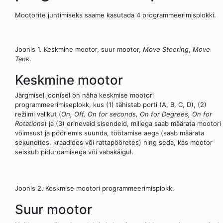
Mootorite juhtimiseks saame kasutada 4 programmeerimisplokki.
Joonis 1. Keskmine mootor, suur mootor,
Move Steering
,
Move
Tank
.
Keskmine mootor
Järgmisel joonisel on näha keskmise mootori
programmeerimiseplokk, kus (1) tähistab porti (A, B, C, D), (2)
režiimi valikut (
On, Off, On for seconds, On for Degrees, On for
Rotations
) ja (3) erinevaid sisendeid, millega saab määrata mootori
võimsust ja pöörlemis suunda, töötamise aega (saab määrata
sekundites, kraadides või rattapööretes) ning seda, kas mootor
seiskub pidurdamisega või vabakäigul.
Joonis 2. Keskmise mootori programmeerimisplokk.
Suur mootor