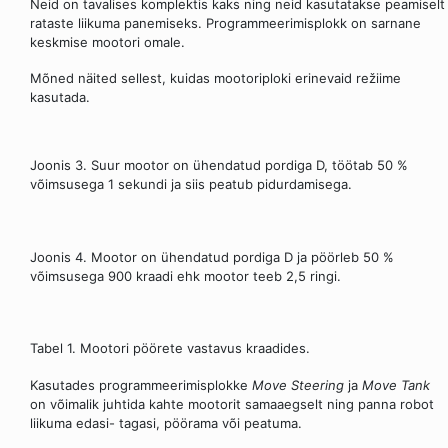
Neid on tavalises komplektis kaks ning neid kasutatakse peamiselt
rataste liikuma panemiseks. Programmeerimisplokk on sarnane
keskmise mootori omale.
Mõned näited sellest, kuidas mootoriploki erinevaid režiime
kasutada.
Joonis 3. Suur mootor on ühendatud pordiga D, töötab 50 %
võimsusega 1 sekundi ja siis peatub pidurdamisega.
Joonis 4. Mootor on ühendatud pordiga D ja pöörleb 50 %
võimsusega 900 kraadi ehk mootor teeb 2,5 ringi.
Tabel 1. Mootori pöörete vastavus kraadides.
Kasutades programmeerimisplokke
Move Steering
ja
Move Tank
on võimalik juhtida kahte mootorit samaaegselt ning panna robot
liikuma edasi- tagasi, pöörama või peatuma.