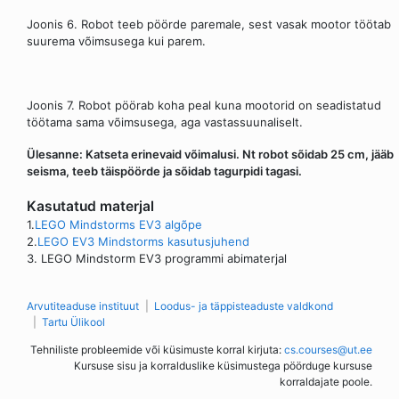
Joonis 6. Robot teeb pöörde paremale, sest vasak mootor töötab
suurema võimsusega kui parem.
Joonis 7. Robot pöörab koha peal kuna mootorid on seadistatud
töötama sama võimsusega, aga vastassuunaliselt.
Ülesanne: Katseta erinevaid võimalusi. Nt robot sõidab 25 cm, jääb
seisma, teeb täispöörde ja sõidab tagurpidi tagasi.
Kasutatud materjal
1.
LEGO Mindstorms EV3 algõpe
2.
LEGO EV3 Mindstorms kasutusjuhend
3. LEGO Mindstorm EV3 programmi abimaterjal
Arvutiteaduse instituut
Loodus- ja täppisteaduste valdkond
Tartu Ülikool
Tehniliste probleemide või küsimuste korral kirjuta:
cs.courses@ut.ee
Kursuse sisu ja korralduslike küsimustega pöörduge kursuse
korraldajate poole.