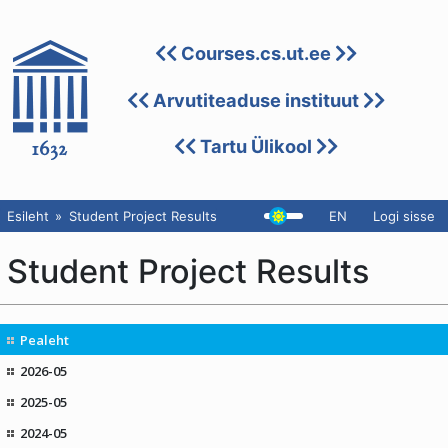
Courses.cs.ut.ee
Arvutiteaduse instituut
Tartu Ülikool
Esileht
Student Project Results
EN
Logi sisse
Student Project Results
Pealeht
2026-05
2025-05
2024-05